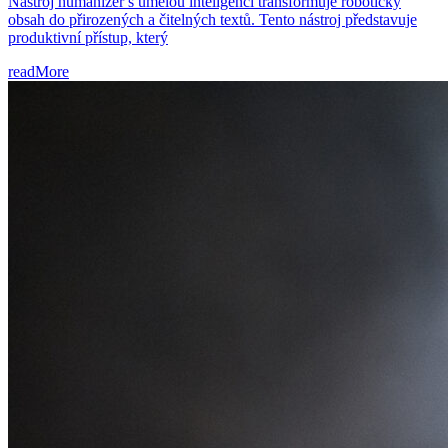
Nástroj humanizér s umělou inteligencí transformuje robotický
obsah do přirozených a čitelných textů. Tento nástroj představuje
produktivní přístup, který
readMore