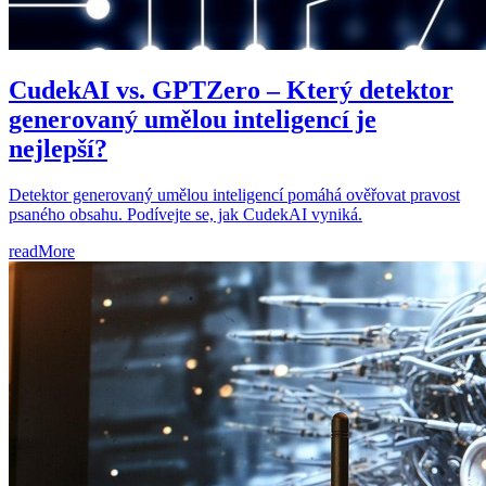
CudekAI vs. GPTZero – Který detektor
generovaný umělou inteligencí je
nejlepší?
Detektor generovaný umělou inteligencí pomáhá ověřovat pravost
psaného obsahu. Podívejte se, jak CudekAI vyniká.
readMore