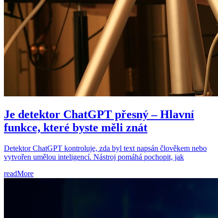
Je detektor ChatGPT přesný – Hlavní
funkce, které byste měli znát
Detektor ChatGPT kontroluje, zda byl text napsán člověkem nebo
vytvořen umělou inteligencí. Nástroj pomáhá pochopit, jak
readMore