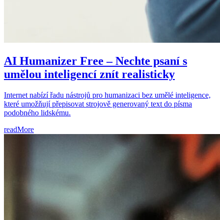
AI Humanizer Free – Nechte psaní s
umělou inteligencí znít realisticky
Internet nabízí řadu nástrojů pro humanizaci bez umělé inteligence,
které umožňují přepisovat strojově generovaný text do písma
podobného lidskému.
readMore