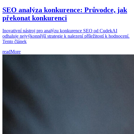
SEO analýza konkurence: Průvodce, jak
překonat konkurenci
Inovativní nástroj pro analýzu konkurence SEO od CudekAI
odhaluje nejvýkonnější strategie k nalezení příležitostí k hodnocení.
Tento článek
readMore