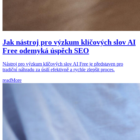
Jak nástroj pro výzkum klíčových slov AI
Free odemyká úspěch SEO
Nástroj pro výzkum klíčových slov AI Free je představen pro
tradiční náhradu za úsilí efektivně a rychle zlepšit proces.
readMore