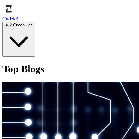
Cudek
AI
🇨🇿
Czech
-
cs
Top Blogs