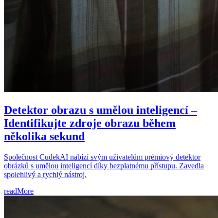
Detektor obrazu s umělou inteligencí –
Identifikujte zdroje obrazu během
několika sekund
Společnost CudekAI nabízí svým uživatelům prémiový detektor
obrázků s umělou inteligencí díky bezplatnému přístupu. Zavedla
spolehlivý a rychlý nástroj.
readMore