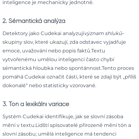
inteligence je mechanicky jednotné.
2. Sémantická analýza
Detektory jako Cudekai analyzují
význam shluků
–
skupiny slov, které ukazují, zda odstavec vyjadřuje
emoce, uvažování nebo popis faktů.Textu
vytvořenému umělou inteligencí často chybí
sémantická hloubka nebo spontánnost.Tento proces
pomáhá Cudekai označit části, které se zdají být „příliš
dokonalé“ nebo statisticky vzorované.
3. Tón a lexikální variace
Systém Cudekai identifikuje, jak se slovní zásoba
mění v textu.Lidští spisovatelé přirozeně mění tón a
slovní zásobu; umělá inteligence má tendenci