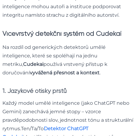
inteligence mohou autoři a instituce podporovat
integritu namísto strachu z digitálního autorství.
Vícevrstvý detekční systém od Cudekai
Na rozdíl od generických detektorů umělé
inteligence, které se spoléhají na jednu
metriku,
Cudekai
používá vrstvený přístup k
doručování
vyvážená přesnost a kontext
.
1. Jazykové otisky prstů
Každý model umělé inteligence (jako ChatGPT nebo
Gemini) zanechává jemné stopy – vzorce
pravděpodobnosti slov, jednotnost tónu a strukturální
rytmus.Ten/Ta/To
Detektor ChatGPT