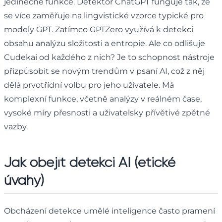
jedinečné funkce. Detektor ChatGPT funguje tak, že
se více zaměřuje na lingvistické vzorce typické pro
modely GPT. Zatímco GPTZero využívá k detekci
obsahu analýzu složitosti a entropie. Ale co odlišuje
Cudekai od každého z nich? Je to schopnost nástroje
přizpůsobit se novým trendům v psaní AI, což z něj
dělá prvotřídní volbu pro jeho uživatele. Má
komplexní funkce, včetně analýzy v reálném čase,
vysoké míry přesnosti a uživatelsky přívětivé zpětné
vazby.
Jak obejít detekci AI (etické
úvahy)
Obcházení detekce umělé inteligence často pramení