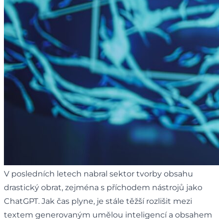
V posledních letech nabral sektor tvorby obsahu
drastický obrat, zejména s příchodem nástrojů jako
ChatGPT. Jak čas plyne, je stále těžší rozlišit mezi
textem generovaným umělou inteligencí a obsahem