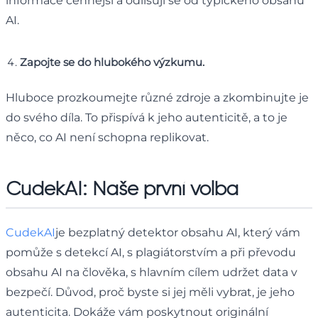
informace cennější a odlišují se od typického obsahu
AI.
Zapojte se do hlubokého výzkumu.
Hluboce prozkoumejte různé zdroje a zkombinujte je
do svého díla. To přispívá k jeho autenticitě, a to je
něco, co AI není schopna replikovat.
CudekAI: Naše první volba
CudekAI
je bezplatný detektor obsahu AI, který vám
pomůže s detekcí AI, s plagiátorstvím a při převodu
obsahu AI na člověka, s hlavním cílem udržet data v
bezpečí. Důvod, proč byste si jej měli vybrat, je jeho
autenticita. Dokáže vám poskytnout originální