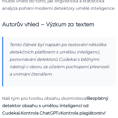
hlubší vhled do toho, jak lingvistická a statistická
analýza pohání moderní detektory umělé inteligence.
Autorův vhled – Výzkum za textem
Tento článek byl napsán po testování několika
detekčních platforem s umělou inteligencí,
porovnávání detektorů Cudekai s běžnými
nástroji v oboru za účelem pochopení přesnosti
a vnímání čtenářem.
Náš tým pro tvorbu obsahu zkontroloval
Bezplatný
detektor obsahu s umělou inteligencí od
Cudekai
,
Kontrola ChatGPT
a
Kontrola plagiátorství