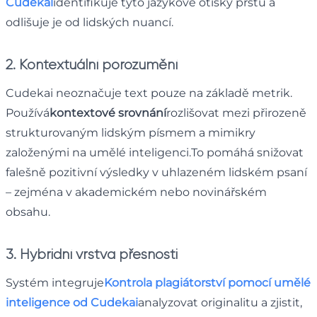
Cudekai
identifikuje tyto jazykové otisky prstů a
odlišuje je od lidských nuancí.
2. Kontextuální porozumění
Cudekai neoznačuje text pouze na základě metrik.
Používá
kontextové srovnání
rozlišovat mezi přirozeně
strukturovaným lidským písmem a mimikry
založenými na umělé inteligenci.To pomáhá snižovat
falešně pozitivní výsledky v uhlazeném lidském psaní
– zejména v akademickém nebo novinářském
obsahu.
3. Hybridní vrstva přesnosti
Systém integruje
Kontrola plagiátorství pomocí umělé
inteligence od Cudekai
analyzovat originalitu a zjistit,