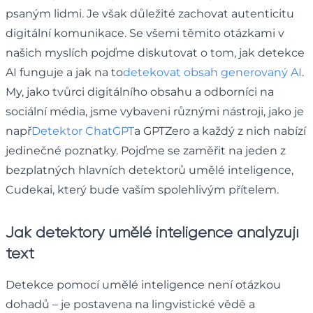
psaným lidmi. Je však důležité zachovat autenticitu
digitální komunikace. Se všemi těmito otázkami v
našich myslích pojďme diskutovat o tom, jak detekce
AI funguje a jak na to
detekovat obsah generovaný AI
.
My, jako tvůrci digitálního obsahu a odborníci na
sociální média, jsme vybaveni různými nástroji, jako je
např
Detektor ChatGPT
a GPTZero a každý z nich nabízí
jedinečné poznatky. Pojďme se zaměřit na jeden z
bezplatných hlavních detektorů umělé inteligence,
Cudekai, který bude vaším spolehlivým přítelem.
Jak detektory umělé inteligence analyzují
text
Detekce pomocí umělé inteligence není otázkou
dohadů – je postavena na lingvistické vědě a