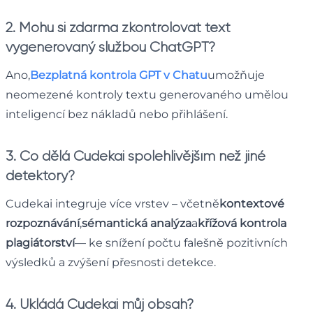
2. Mohu si zdarma zkontrolovat text
vygenerovaný službou ChatGPT?
Ano,
Bezplatná kontrola GPT v Chatu
umožňuje
neomezené kontroly textu generovaného umělou
inteligencí bez nákladů nebo přihlášení.
3. Co dělá Cudekai spolehlivějším než jiné
detektory?
Cudekai integruje více vrstev – včetně
kontextové
rozpoznávání
,
sémantická analýza
a
křížová kontrola
plagiátorství
— ke snížení počtu falešně pozitivních
výsledků a zvýšení přesnosti detekce.
4. Ukládá Cudekai můj obsah?