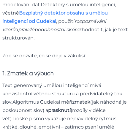
modelování dat.Detektory s umělou inteligencí,
včetně
Bezplatný detektor obsahu s umělou
inteligencí od Cudekai
, použití
rozpoznávání
vzorů
a
pravděpodobnostní skóre
zhodnotit, jak je text
strukturován.
Zde se dozvíte, co se děje v zákulisí:
1. Zmatek a výbuch
Text generovaný umělou inteligencí mívá
konzistentní větnou strukturu a předvídatelný tok
slov.Algoritmus Cudekai měří
zmatek
(jak náhodná je
posloupnost slov) a
prasknutí
(rozdíly v délce
vět).Lidské písmo vykazuje nepravidelný rytmus –
krátké, dlouhé, emotivní – zatímco psaní umělé