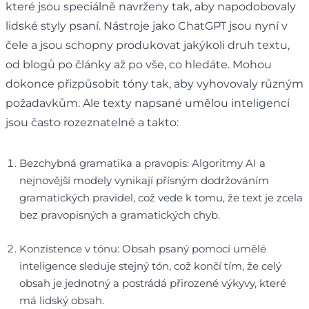
které jsou speciálně navrženy tak, aby napodobovaly
lidské styly psaní. Nástroje jako ChatGPT jsou nyní v
čele a jsou schopny produkovat jakýkoli druh textu,
od blogů po články až po vše, co hledáte. Mohou
dokonce přizpůsobit tóny tak, aby vyhovovaly různým
požadavkům. Ale texty napsané umělou inteligencí
jsou často rozeznatelné a takto:
Bezchybná gramatika a pravopis: Algoritmy AI a
nejnovější modely vynikají přísným dodržováním
gramatických pravidel, což vede k tomu, že text je zcela
bez pravopisných a gramatických chyb.
Konzistence v tónu: Obsah psaný pomocí umělé
inteligence sleduje stejný tón, což končí tím, že celý
obsah je jednotný a postrádá přirozené výkyvy, které
má lidský obsah.