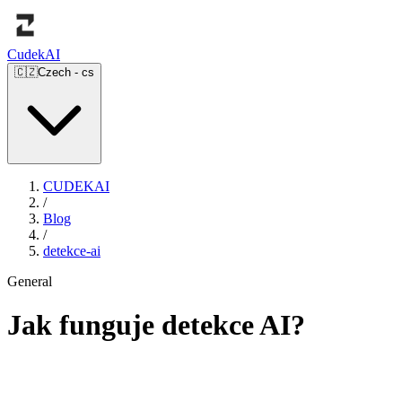
Cudek
AI
🇨🇿
Czech
-
cs
CUDEKAI
/
Blog
/
detekce-ai
General
Jak funguje detekce AI?