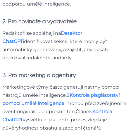
podporou umělé inteligence.
2. Pro novináře a vydavatele
Redaktoři se spoléhají na
Detektor
ChatGPT
identifikovat sekce, které mohly být
automaticky generovány, a zajistit, aby obsah
dodržoval redakční standardy.
3. Pro marketing a agentury
Marketingové týmy často generují návrhy pomocí
nástrojů umělé inteligence.S
Kontrola plagiátorství
pomocí umělé inteligence
, mohou před zveřejněním
ověřit originalitu a upřesnit tón.Článek
Kontrola
ChatGPT
vysvětluje, jak tento proces zlepšuje
důvěryhodnost obsahu a zapojení čtenářů.