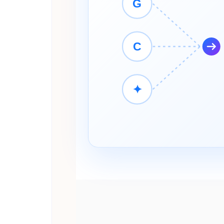
G
C
✦