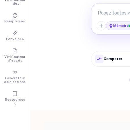
de
grammaire
Paraphraser
Mémoire
Écrivain IA
Vérificateur
Comparer
d'essais
Générateur
de citations
Ressources