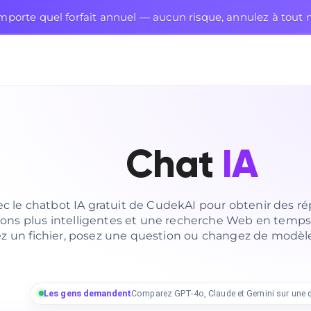
mporte quel forfait annuel — aucun risque, annulez à tou
Chat
IA
ec le chatbot IA gratuit de CudekAI pour obtenir des r
ons plus intelligentes et une recherche Web en temps r
z un fichier, posez une question ou changez de modè
Les gens demandent
Comparez GPT-4o, Claude et Gemini sur une q