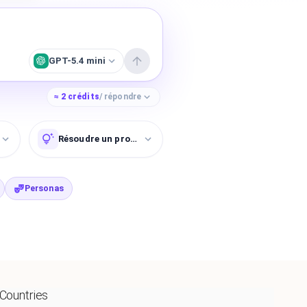
GPT-5.4 mini
≈
2
crédits
/ répondre
on
Résoudre un problème
Personas
 Countries