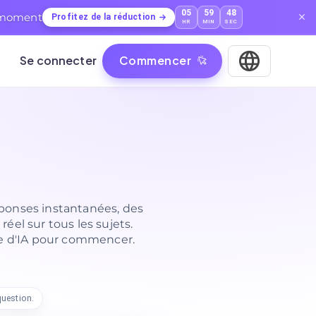
05
59
47
t moment
Profitez de la réduction
HR
MIN
SEC
Se connecter
Commencer
éponses instantanées, des
éel sur tous les sujets.
le d'IA pour commencer.
uestion.