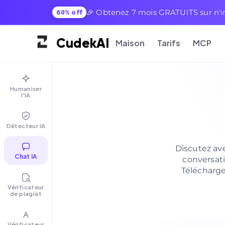
🎉 Obtenez 7 mois GRATUITS sur n'i
60% off
Cudek
AI
Maison
Tarifs
MCP
Humaniser
l'IA
Détecteur IA
Discutez av
Chat IA
conversati
Télécharge
Vérificateur
de plagiat
Vérificateur