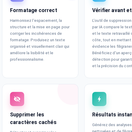
Formatage correct
Vérifier avant e
Harmonisez l'espacement, la
L'outil de suppression 
structure et la mise en page pour
par IA compare le text
corriger les incohérences de
et le texte retravaillé
formatage. Produisez un texte
côte, tout en mettant
organisé et visuellement clair qui
évidence les filigrane
améliore la lisibilité et le
Bénéficiez d'un aperçu
professionnalisme.
détection pour garantir
et la précision du con
Supprimer les
Résultats insta
caractères cachés
Générez des analyses
nettoyées et de filigr