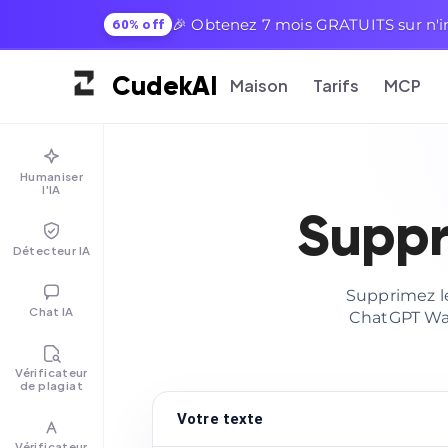
🎉 Obtenez 7 mois GRATUITS sur n'i
60% off
Cudek
AI
Maison
Tarifs
MCP
Humaniser
l'IA
Suppr
Détecteur IA
Supprimez le
Chat IA
ChatGPT Wat
Vérificateur
de plagiat
Votre texte
Vérificateur