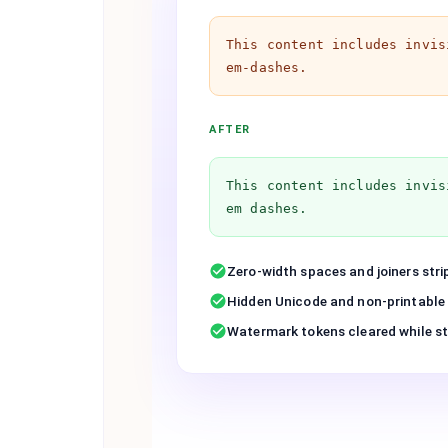
Th​is co​ntent in​cludes in​vi
em-dashes.
AFTER
This content includes invis
em dashes.
Zero-width spaces and joiners stri
Hidden Unicode and non-printable
Watermark tokens cleared while str