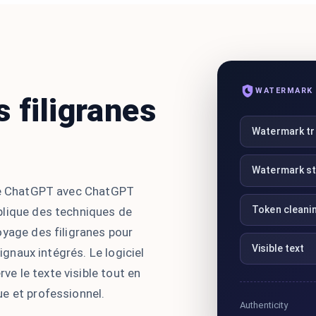
WATERMARK 
 filigranes
Watermark t
Watermark st
xte ChatGPT avec ChatGPT
Token cleani
plique des techniques de
oyage des filigranes pour
Visible text
signaux intégrés. Le logiciel
 le texte visible tout en
e et professionnel.
Authenticity