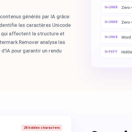
Zero-
U+200B
s contenus générés par IA grâce
Zero-
U+200D
dentifie les caractères Unicode
 qui affectent la structure et
Word 
U+2060
atermark Remover analyse les
 d'IA pour garantir un rendu
Hidde
U+FEFF
28 hidden characters