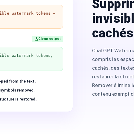
Supprim
invisib
sible wa​termark to​kens —
cachés
Clean output
ChatGPT Watermark
ible watermark tokens,
compris les espac
cachés, des textes 
restaurer la struc
pped from the text.
Remover élimine le
 symbols removed.
contenu exempt de
ucture is restored.