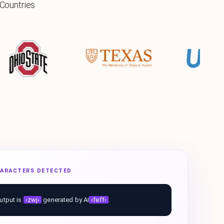
 Countries
CHARACTERS DETECTED
utput is
‹zwj›
generated by AI
‹feff›
.