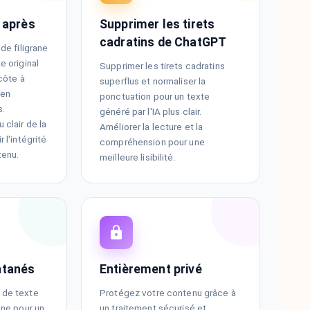
t après
Supprimer les tirets
cadratins de ChatGPT
de filigrane
e original
Supprimer les tirets cadratins
 côte à
superflus et normaliser la
 en
ponctuation pour un texte
s.
généré par l'IA plus clair.
 clair de la
Améliorer la lecture et la
 l'intégrité
compréhension pour une
tenu.
meilleure lisibilité.
ntanés
Entièrement privé
 de texte
Protégez votre contenu grâce à
ane pour un
un traitement sécurisé et