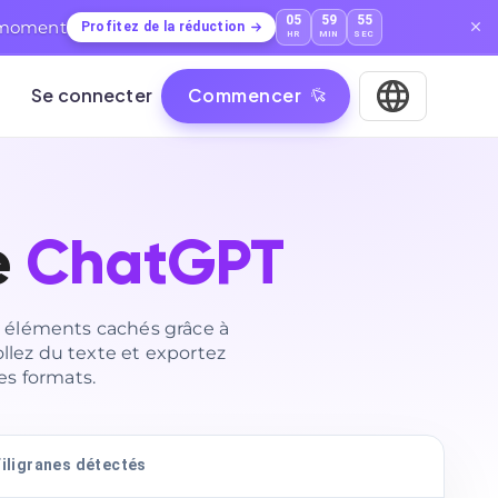
05
59
54
t moment
Profitez de la réduction
HR
MIN
SEC
Se connecter
Commencer
e
ChatGPT
es éléments cachés grâce à
lez du texte et exportez
s formats.
Filigranes détectés