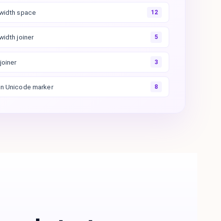
width space
12
width joiner
5
joiner
3
n Unicode marker
8