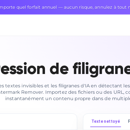
mporte quel forfait annuel — aucun risque, annulez à tou
ession de filigran
s textes invisibles et les filigranes d'IA en détectant l
ermark Remover. Importez des fichiers ou des URL, col
instantanément un contenu propre dans de multiple
Texte nettoyé