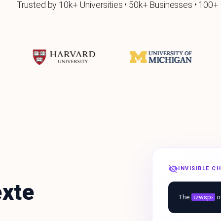
Trusted by 10k+ Universities • 50k+ Businesses • 100+
INVISIBLE 
exte
The
‹zwsp›
o