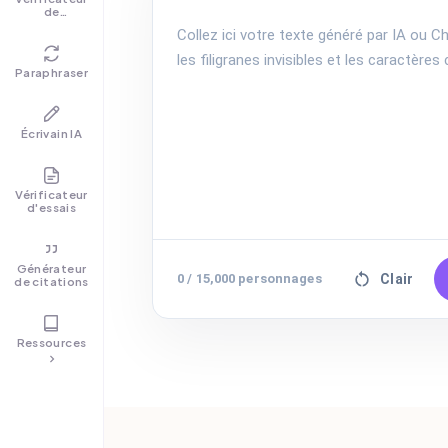
de
grammaire
Paraphraser
Écrivain IA
Vérificateur
d'essais
Générateur
Clair
0
/
15,000
personnages
de citations
Ressources