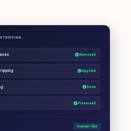
STRIPPING
races
Removed
ripping
Applied
ng
Done
Preserved
Human-like