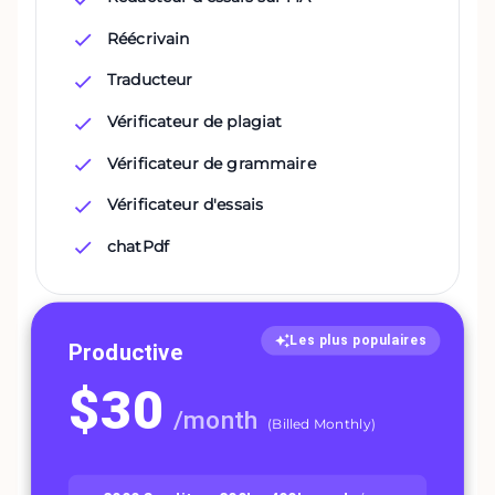
Réécrivain
Traducteur
Vérificateur de plagiat
Vérificateur de grammaire
Vérificateur d'essais
chatPdf
Les plus populaires
Productive
$
30
/
month
(
Billed Monthly
)