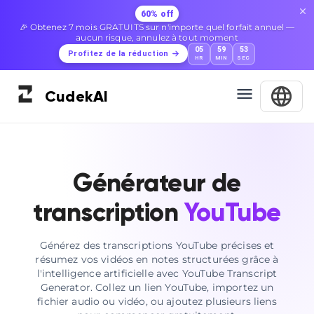
60% off
🎉 Obtenez 7 mois GRATUITS sur n'importe quel forfait annuel —
aucun risque, annulez à tout moment
05
59
52
Profitez de la réduction
HR
MIN
SEC
Cudek
AI
Générateur de
transcription
YouTube
Générez des transcriptions YouTube précises et
résumez vos vidéos en notes structurées grâce à
l'intelligence artificielle avec YouTube Transcript
Generator. Collez un lien YouTube, importez un
fichier audio ou vidéo, ou ajoutez plusieurs liens