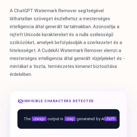
A ChatGPT Watermark Remover segítségével
láthatatlan szöveget észlelhetsz a mesterséges
intelligencia által generált tartalmakban. Azonosítja a
rejtett Unicode karaktereket és a nulla szélességű
szóközöket, amelyek befolyásolják a szerkezetet és a
hitelességet. A CudekAI Watermark Remover elemzi a
mesterséges intelligencia által generált vízjeljeleket és -
mintákat a tiszta, természetes kimenet biztosítása
érdekében.
INVISIBLE CHARACTERS DETECTED
The
‹zwsp›
output is
‹zwj›
generated by AI
‹feff›
.