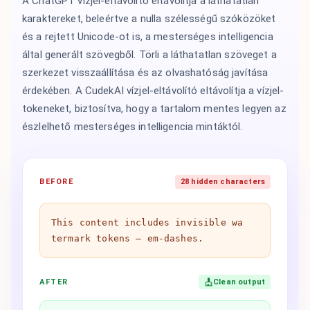
A ChatGPT vízjel-eltávolító eltávolítja a láthatatlan
karaktereket, beleértve a nulla szélességű szóközöket
és a rejtett Unicode-ot is, a mesterséges intelligencia
által generált szövegből. Törli a láthatatlan szöveget a
szerkezet visszaállítása és az olvashatóság javítása
érdekében. A CudekAI vízjel-eltávolító eltávolítja a vízjel-
tokeneket, biztosítva, hogy a tartalom mentes legyen az
észlelhető mesterséges intelligencia mintáktól.
BEFORE
28 hidden characters
Th​is co​ntent in​cludes in​visible wa​
termark to​kens — em-dashes.
AFTER
Clean output