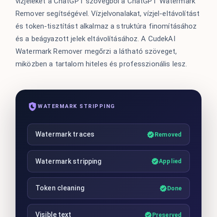
vízjeleket a ChatGPT szövegből a ChatGPT Watermark
Remover segítségével. Vízjelvonalakat, vízjel-eltávolítást
és token-tisztítást alkalmaz a struktúra finomításához
és a beágyazott jelek eltávolításához. A CudekAI
Watermark Remover megőrzi a látható szöveget,
miközben a tartalom hiteles és professzionális lesz.
WATERMARK STRIPPING
Watermark traces
Removed
Watermark stripping
Applied
Token cleaning
Done
Visible text
Preserved