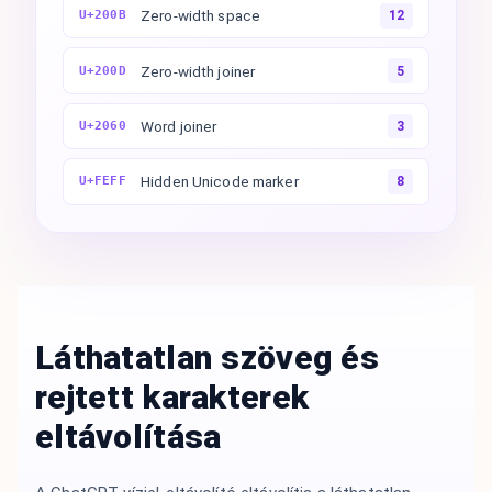
Zero-width space
U+200B
12
Zero-width joiner
U+200D
5
Word joiner
U+2060
3
Hidden Unicode marker
U+FEFF
8
Láthatatlan szöveg és
rejtett karakterek
eltávolítása