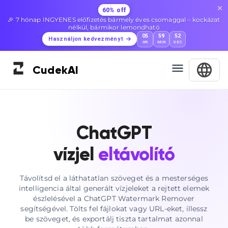
60% off
🎉 7 hónap INGYENES előfizetés bármely éves csomaggal – kockázat
nélkül, bármikor lemondható
05
59
51
Használjon kedvezményt
HR
MIN
SEC
Cudek
AI
ChatGPT
vízjel
eltávolító
Távolítsd el a láthatatlan szöveget és a mesterséges
intelligencia által generált vízjeleket a rejtett elemek
észlelésével a ChatGPT Watermark Remover
segítségével. Tölts fel fájlokat vagy URL-eket, illessz
be szöveget, és exportálj tiszta tartalmat azonnal