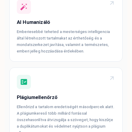
AI Humanizáló
Emberiesebbé teheted a mesterséges intelligencia
által létrehozott tartalmakat az érthetőség és a
mondatszerkezet javítása, valamint a természetes,
emberi jelleg hozzáadása érdekében.
Plágiumellenőrző
Ellenőrizd a tartalom eredetiségét másodpercek alatt.
A plágiumkereső több milliárd forrással
összehasonlítva átvizsgálja a szöveget, hogy kiszűrje
a duplikátumokat és védelmet nyújtson a plágium