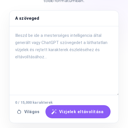
több formátumban.
A szöveged
0
/
15,000
karakterek
Vízjelek eltávolítása
Világos