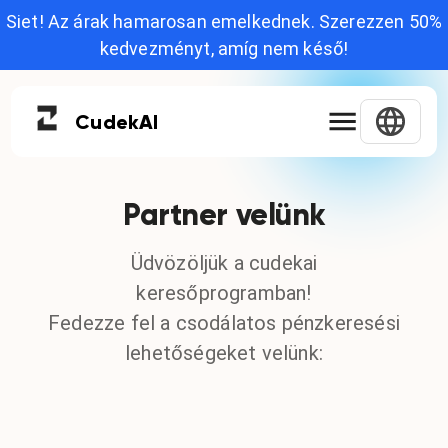
Siet! Az árak hamarosan emelkednek. Szerezzen 50%
kedvezményt, amíg nem késő!
Cudek
AI
Partner velünk
Üdvözöljük a cudekai
keresőprogramban!
Fedezze fel a csodálatos pénzkeresési
lehetőségeket velünk: