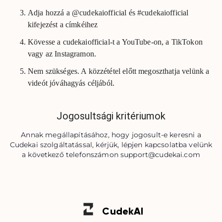
Adja hozzá a @cudekaiofficial és #cudekaiofficial
kifejezést a címkéihez
Kövesse a cudekaiofficial-t a YouTube-on, a TikTokon
vagy az Instagramon.
Nem szükséges. A közzététel előtt megoszthatja velünk a
videót jóváhagyás céljából.
Jogosultsági kritériumok
Annak megállapításához, hogy jogosult-e keresni a
Cudekai szolgáltatással, kérjük, lépjen kapcsolatba velünk
a következő telefonszámon
support@cudekai.com
Cudek
AI