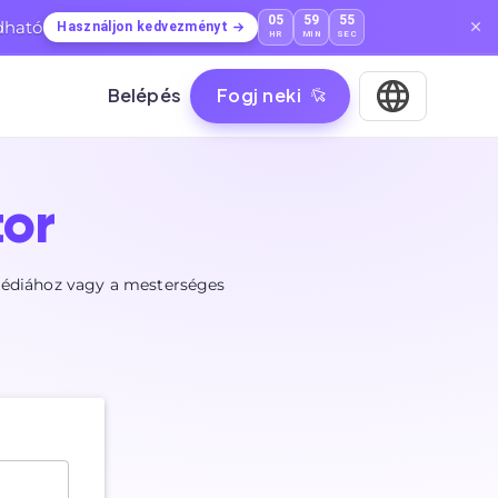
05
59
54
dható
Használjon kedvezményt
HR
MIN
SEC
Belépés
Fogj neki
or
 médiához vagy a mesterséges