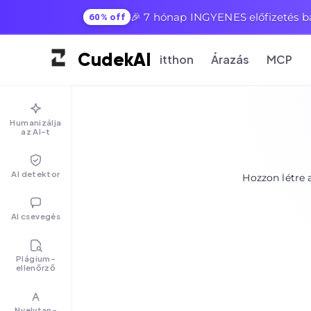
🎉 7 hónap INGYENES előfizetés b
60% off
Cudek
AI
itthon
Árazás
MCP
Humanizálja
az AI-t
AI detektor
Hozzon létre 
AI csevegés
Plágium-
ellenőrző
Nyelvtan-