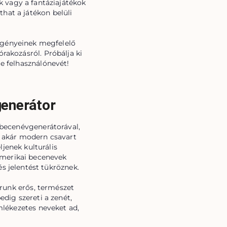
k vagy a fantáziajátékok
hat a játékon belüli
 igényeinek megfelelő
órakozásról. Próbálja ki
 felhasználónevét!
generátor
i becenévgenerátorával,
 akár modern csavart
jenek kulturális
amerikai becenevek
s jelentést tükröznek.
orunk erős, természet
dig szereti a zenét,
mlékezetes neveket ad,