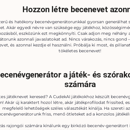
Hozzon létre becenevet azon
erű és hatékony becenévgenerátorunkkal gyorsan generálhat s
et. Akár egyedi névre van szüksége egy játékhoz, közösségiméd
kozásból, eszközünk ezt megkönnyíti. Csak adjon meg néhány a
átorunk azonnali javaslatokat ad. Nincs várakozás, nincs gond 
vet, és azonnal kezdje el használni. Próbálja ki most, és pillana
tökéletes becenevet!
ecenévgenerátor a játék- és szórak
számára
tes játéknevet keresed? A CudekAI játékokhoz készült becenévg
n! Akár új karaktert hozol létre, akár játékprofilodat frissíted, 
megfelelő lehetőségek széles választékát kínálja. Ha szereti a
ecenévgenerátorunk friss, menő ötleteket ad a konzolos játéké
zás rajongói számára kínálunk egy birkózó becenév-generátort i