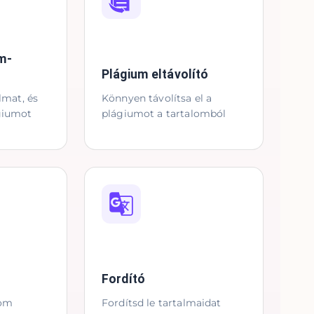
m-
Plágium eltávolító
almat, és
Könnyen távolítsa el a
ágiumot
plágiumot a tartalomból
Fordító
lom
Fordítsd le tartalmaidat