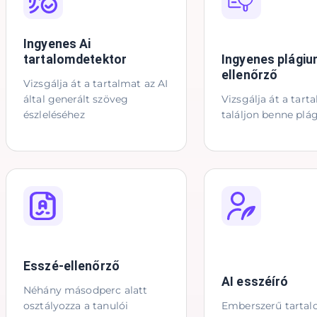
Ingyenes Ai
tartalomdetektor
Ingyenes plágiu
ellenőrző
Vizsgálja át a tartalmat az AI
által generált szöveg
Vizsgálja át a tart
észleléséhez
találjon benne pl
Esszé-ellenőrző
AI esszéíró
Néhány másodperc alatt
osztályozza a tanulói
Emberszerű tarta