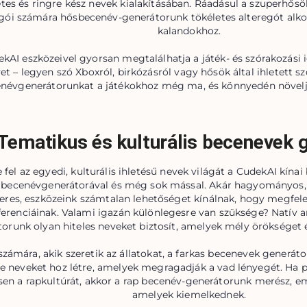
es és ringre kész nevek kialakításában. Ráadásul a szuperhősö
gói számára hősbecenév-generátorunk tökéletes alteregót alkot
kalandokhoz.
kAI eszközeivel gyorsan megtalálhatja a játék- és szórakozási
t – legyen szó Xboxról, birkózásról vagy hősök által ihletett sz
névgenerátorunkat a játékokhoz még ma, és könnyedén növelje
Tematikus és kulturális becenevek 
 fel az egyedi, kulturális ihletésű nevek világát a CudekAI kína
 becenévgenerátorával és még sok mással. Akár hagyományos,
eres, eszközeink számtalan lehetőséget kínálnak, hogy megfelel
ferenciáinak. Valami igazán különlegesre van szüksége? Natív 
orunk olyan hiteles neveket biztosít, amelyek mély örökséget é
számára, akik szeretik az állatokat, a farkas becenevek generát
te neveket hoz létre, amelyek megragadják a vad lényegét. Ha pe
en a rapkultúrát, akkor a rap becenév-generátorunk merész, e
amelyek kiemelkednek.