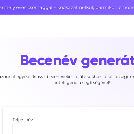
ármely éves csomaggal – kockázat nélkül, bármikor lemon
Becenév generát
azonnal egyedi, klassz beceneveket a játékokhoz, a közösségi
intelligencia segítségével!
Teljes név