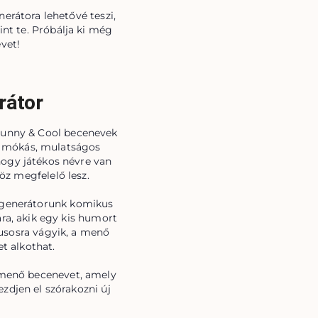
erátora lehetővé teszi,
nt te. Próbálja ki még
vet!
rátor
Funny & Cool becenevek
s mókás, mulatságos
hogy játékos névre van
öz megfelelő lesz.
vgenerátorunk komikus
ra, akik egy kis humort
lusosra vágyik, a menő
t alkothat.
 menő becenevet, amely
zdjen el szórakozni új