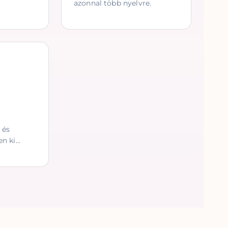
azonnal több nyelvre.
 és
en ki