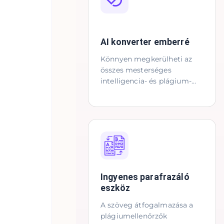
AI konverter emberré
Könnyen megkerülheti az
összes mesterséges
intelligencia- és plágium-
érzékelőt
Ingyenes parafrazáló
eszköz
A szöveg átfogalmazása a
plágiumellenőrzők