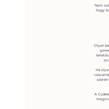
Nem szám
hogy kö
Olyan be
gene
lehetős
szü
Ha olya
csavarra
szeretn
A CudekA
megmuta