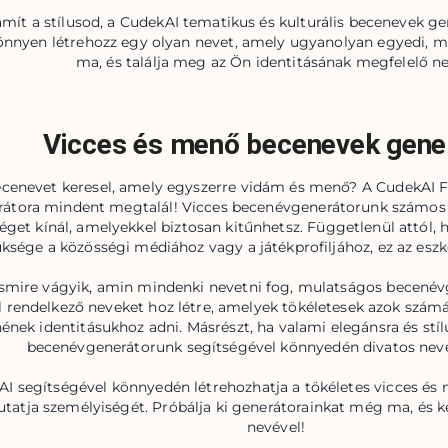
ít a stílusod, a CudekAI tematikus és kulturális becenevek gen
nnyen létrehozz egy olyan nevet, amely ugyanolyan egyedi, mi
ma, és találja meg az Ön identitásának megfelelő ne
Vicces és menő becenevek gene
cenevet keresel, amely egyszerre vidám és menő? A CudekAI 
rátora mindent megtalál! Vicces becenévgenerátorunk számo
éget kínál, amelyekkel biztosan kitűnhetsz. Függetlenül attól, 
ksége a közösségi médiához vagy a játékprofiljához, ez az eszk
smire vágyik, amin mindenki nevetni fog, mulatságos becené
l rendelkező neveket hoz létre, amelyek tökéletesek azok számá
ének identitásukhoz adni. Másrészt, ha valami elegánsra és stí
becenévgenerátorunk segítségével könnyedén divatos neve
I segítségével könnyedén létrehozhatja a tökéletes vicces és
tja személyiségét. Próbálja ki generátorainkat még ma, és ke
nevével!