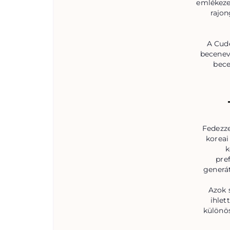
emlékezet
rajon
A Cude
beceneve
bece
Fedezze
koreai
k
pre
generát
Azok 
ihlet
különös