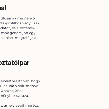
nal
tílusának megfelelő
ia-profilhoz vagy csak
datot, és a becenév-
– csak generáljon egy
tok alatt megtalálja a
oztatóipar
enerátora itt van, hogy
eszközünk a stílusodnak
z Xboxot, Xbox
lményhez szabva.
s, amely segít merész,