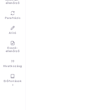
ellenőrző
Parafrázis
AI író
Esszé-
ellenőrző
Hivatkozásgenerátor
Erőforrások