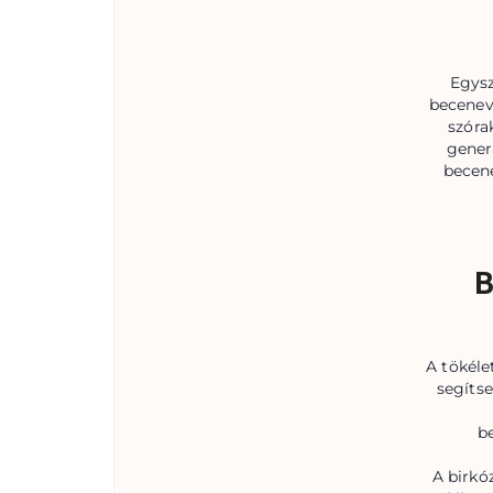
Egysz
becenev
szóra
gener
becene
B
A tökéle
segítse
b
A birkó