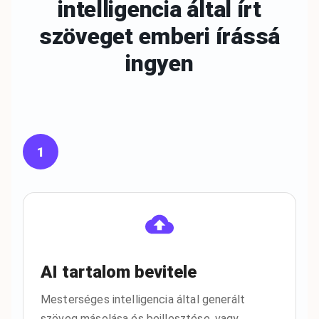
intelligencia által írt
szöveget emberi
írássá
ingyen
1
AI tartalom bevitele
Mesterséges intelligencia által generált
szöveg másolása és beillesztése, vagy