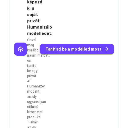
képezd
ki a
saját
privát
Humanizáló
modelledet.
Oszd
meg
Tanítsd be a modelled most
korábbi
írásmintáidat,
és
taníts
be egy
privát
AI
Humanizer
modellt,
amely
ugyanolyan
stílusú
kimenetet
produkál
– akár
az AI-