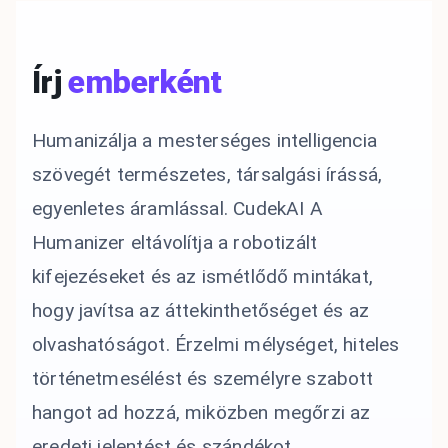
Írj
emberként
Humanizálja a mesterséges intelligencia
szövegét természetes, társalgási írássá,
egyenletes áramlással. CudekAI A
Humanizer eltávolítja a robotizált
kifejezéseket és az ismétlődő mintákat,
hogy javítsa az áttekinthetőséget és az
olvashatóságot. Érzelmi mélységet, hiteles
történetmesélést és személyre szabott
hangot ad hozzá, miközben megőrzi az
eredeti jelentést és szándékot.