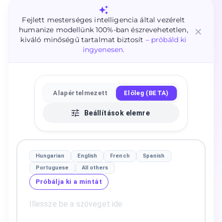
Fejlett mesterséges intelligencia által vezérelt
humanize modellünk 100%-ban észrevehetetlen,
kiváló minőségű tartalmat biztosít
– próbáld ki
ingyenesen.
Alapértelmezett
Előleg (BETA)
Beállítások elemre
Hungarian
English
French
Spanish
Portuguese
All others
Próbálja ki a mintát