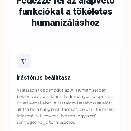
Fedezze fel az alapvető
funkciókat a
tökéletes
humanizáláshoz
Írástónus beállítása
Válasszon több módot az AI Humanizerben,
beleértve az általános, tudományos, blogos és
üzleti e-maileket. A tartalom létrehozása előtt
állítsa be a hangbeállításokat, például formális,
informális, kiegyensúlyozott, egyszerű,
semleges vagy természetes.