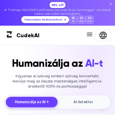
60% off
🎉 7 hónap INGYENES előfizetés bármely éves csomaggal – kockázat
nélkül, bármikor lemondható
05
59
52
Használjon kedvezményt
HR
MIN
SEC
Cudek
AI
Humanizálja az
AI-t
Ingyenes ai szöveg emberi szöveg konvertáló.
Kerülje meg az összes mesterséges intelligencia-
érzékelőt 100%-os pontossággal
Humanizálja az AI-t
AI detektor