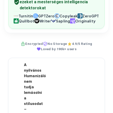
ezeket a mesterséges intelligencia
detektorokat
Turnitin
GPTZero
Copyleak
ZeroGPT
Quillbot
Writer
Sapling
Originality
Encrypted
No Storage
4.9/5 Rating
Loved by 190k+ users
A
nyilvános
Humanizáló
nem
tudja
lemásolni
a
stílusodat
–