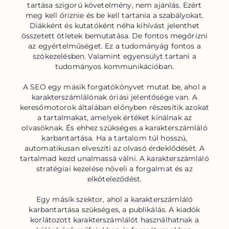
tartása szigorú követelmény, nem ajánlás. Ezért
meg kell őriznie és be kell tartania a szabályokat.
Diákként és kutatóként néha kihívást jelenthet
összetett ötletek bemutatása. De fontos megőrizni
az egyértelműséget. Ez a tudományág fontos a
szókezelésben. Valamint egyensúlyt tartani a
tudományos kommunikációban.
A SEO egy másik forgatókönyvet mutat be, ahol a
karakterszámlálónak óriási jelentősége van. A
keresőmotorok általában előnyben részesítik azokat
a tartalmakat, amelyek értéket kínálnak az
olvasóknak. És ehhez szükséges a karakterszámláló
karbantartása. Ha a tartalom túl hosszú,
automatikusan elveszíti az olvasó érdeklődését. A
tartalmad kezd unalmassá válni. A karakterszámláló
stratégiai kezelése növeli a forgalmat és az
elköteleződést.
Egy másik szektor, ahol a karakterszámláló
karbantartása szükséges, a publikálás. A kiadók
korlátozott karakterszámlálót használhatnak a