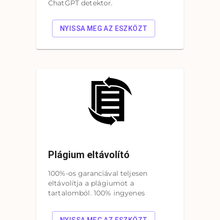
ChatGPT detektor.
NYISSA MEG AZ ESZKÖZT
Plágium eltávolító
100%-os garanciával teljesen
eltávolítja a plágiumot a
tartalomból. 100% ingyenes