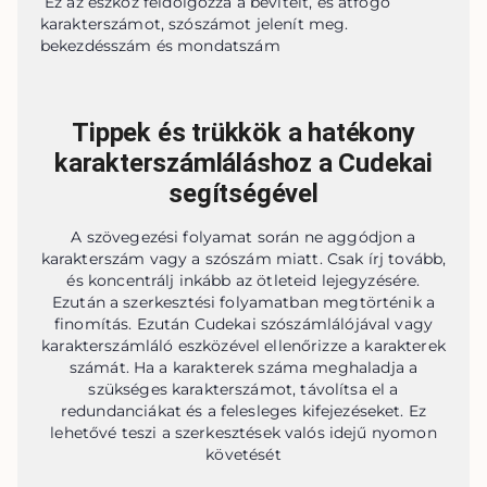
 Ez az eszköz feldolgozza a bevitelt, és átfogó 
karakterszámot, szószámot jelenít meg. 
bekezdésszám és mondatszám
Tippek és trükkök a hatékony
karakterszámláláshoz a Cudekai
segítségével
A szövegezési folyamat során ne aggódjon a
karakterszám vagy a szószám miatt. Csak írj tovább,
és koncentrálj inkább az ötleteid lejegyzésére.
Ezután a szerkesztési folyamatban megtörténik a
finomítás. Ezután Cudekai szószámlálójával vagy
karakterszámláló eszközével ellenőrizze a karakterek
számát. Ha a karakterek száma meghaladja a
szükséges karakterszámot, távolítsa el a
redundanciákat és a felesleges kifejezéseket. Ez
lehetővé teszi a szerkesztések valós idejű nyomon
követését