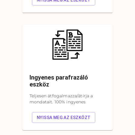
NYISSA MEG AZ ESZKÖZT
Ingyenes parafrazáló
eszköz
Teljesen átfogalmazza/átírja a
mondatait. 100% ingyenes
NYISSA MEG AZ ESZKÖZT