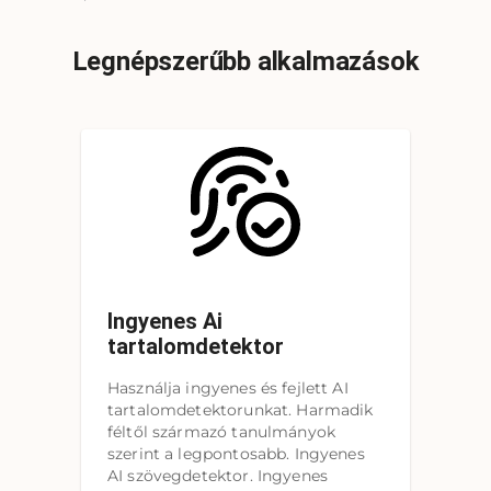
Legnépszerűbb alkalmazások
Ingyenes Ai
tartalomdetektor
Használja ingyenes és fejlett AI
tartalomdetektorunkat. Harmadik
féltől származó tanulmányok
szerint a legpontosabb. Ingyenes
AI szövegdetektor. Ingyenes