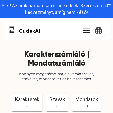
Siet! Az árak hamarosan emelkednek. Szerezzen 50%
kedvezményt, amíg nem késő!
Cudek
AI
Karakterszámláló |
Mondatszámláló
Könnyen megszámolhatja a karaktereket,
szavakat, mondatokat és bekezdéseket
Karakterek
Szavak
Mondatok
0
0
0