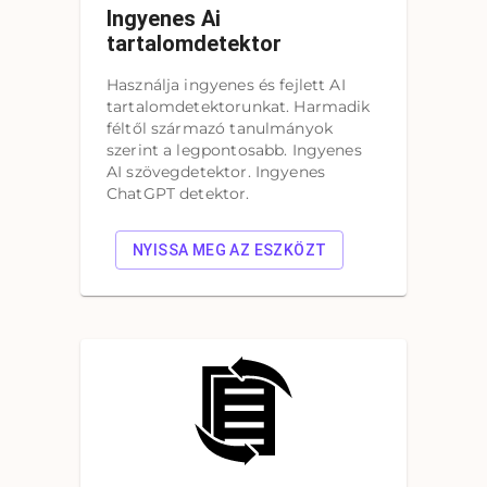
Ingyenes Ai
tartalomdetektor
Használja ingyenes és fejlett AI
tartalomdetektorunkat. Harmadik
féltől származó tanulmányok
szerint a legpontosabb. Ingyenes
AI szövegdetektor. Ingyenes
ChatGPT detektor.
NYISSA MEG AZ ESZKÖZT