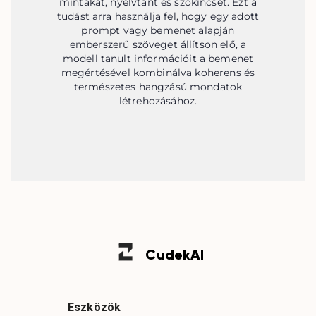
mintákat, nyelvtant és szókincset. Ezt a
tudást arra használja fel, hogy egy adott
prompt vagy bemenet alapján
emberszerű szöveget állítson elő, a
modell tanult információit a bemenet
megértésével kombinálva koherens és
természetes hangzású mondatok
létrehozásához.
Cudek
AI
Eszközök