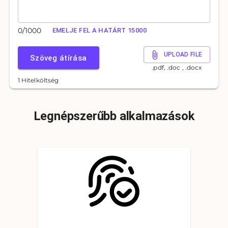
0
/
1000
EMELJE FEL A HATÁRT 15000
UPLOAD FILE
Szöveg átírása
.pdf, .doc , .docx
1 Hitelköltség
Legnépszerűbb alkalmazások