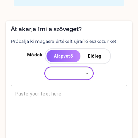
Át akarja írni a szöveget?
Próbálja ki magasra értékelt újraíró eszközünket
Módok
Alapvető
Előleg