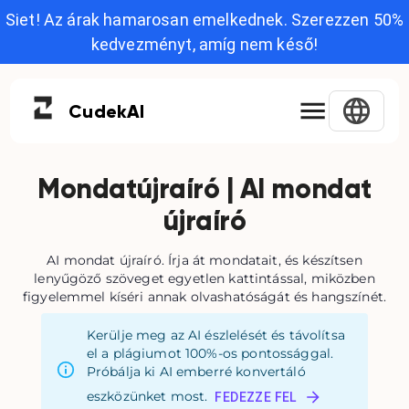
Siet! Az árak hamarosan emelkednek. Szerezzen 50%
kedvezményt, amíg nem késő!
Cudek
AI
Mondatújraíró | AI mondat
újraíró
AI mondat újraíró. Írja át mondatait, és készítsen
lenyűgöző szöveget egyetlen kattintással, miközben
figyelemmel kíséri annak olvashatóságát és hangszínét.
Kerülje meg az AI észlelését és távolítsa
el a plágiumot 100%-os pontossággal.
Próbálja ki AI emberré konvertáló
eszközünket most.
FEDEZZE FEL