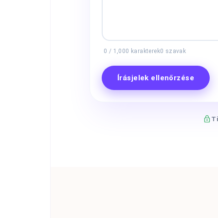
0
/
1,000
karakterek
0
szavak
Írásjelek ellenőrzése
T