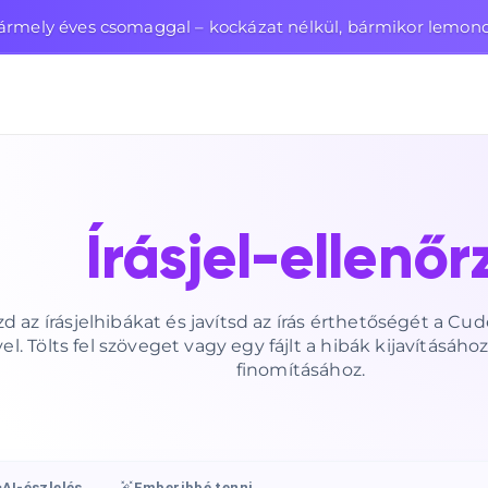
ármely éves csomaggal – kockázat nélkül, bármikor lemon
Írásjel-ellenőr
zd az írásjelhibákat és javítsd az írás érthetőségét a Cud
vel. Tölts fel szöveget vagy egy fájlt a hibák kijavításá
finomításához.
AI-észlelés
Emberibbé tenni