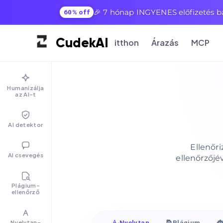
🎉 7 hónap INGYENES előfizetés b
60% off
Cudek
AI
itthon
Árazás
MCP
Humanizálja
az AI-t
AI detektor
Ellenőri
AI csevegés
ellenőrzőjé
Plágium-
ellenőrző
Nyelvtan-
Nyelvtan
Plágium