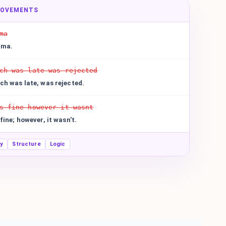
ROVEMENTS
ma
dma.
ch was late was rejected
ch was late, was rejected.
s fine however it wasnt
fine; however, it wasn't.
ty
Structure
Logic