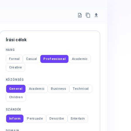
Írási célok
HANG
Formal
Casual
Professional
Academic
Creative
KÖZÖNSÉG
General
Academic
Business
Technical
Children
SZÁNDÉK
Inform
Persuade
Describe
Entertain
DOMAIN