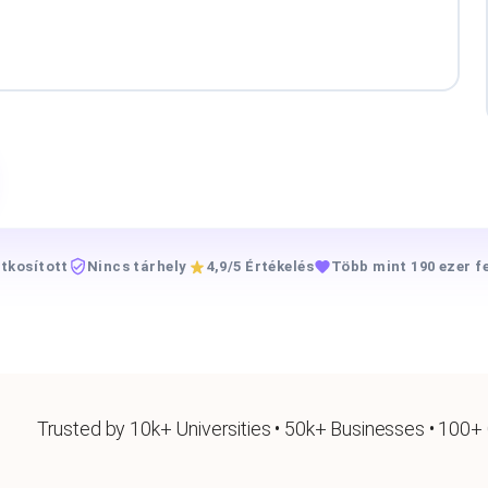
itkosított
Nincs tárhely
4,9/5 Értékelés
Több mint 190 ezer f
Trusted by 10k+ Universities • 50k+ Businesses • 100+