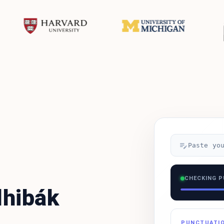
Paste yo
CHECKING 
lhibák
PUNCTUATIO