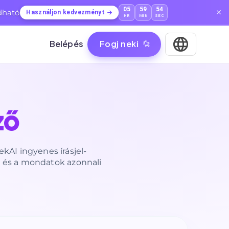
05
59
53
dható
Használjon kedvezményt
HR
MIN
SEC
Belépés
Fogj neki
ző
ekAI ingyenes írásjel-
hoz és a mondatok azonnali