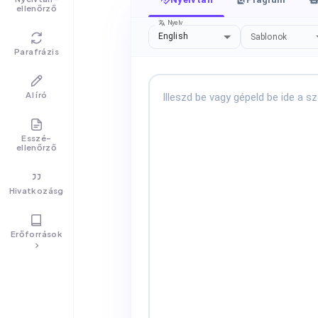
ellenőrző
Nyelv
English
Sablonok
Parafrázis
AI író
Esszé-
ellenőrző
Hivatkozásgenerátor
Erőforrások