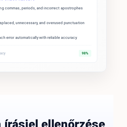
ing commas, periods, and incorrect apostrophes
splaced, unnecessary, and overused punctuation
ch error automatically with reliable accuracy.
racy
98%
írásjel ellenőrzése