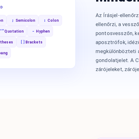
ED
Az Írásjel-ellenőr
;
:
on
Semicolon
Colon
ellenőrzi, a vessz
“”
-
Quotation
Hyphen
pontosvesszőn, ket
aposztrófok, idéző
[]
ntheses
Brackets
megkülönbözteti a
bang
gondolatjelet. A C
zárójeleket, záróje