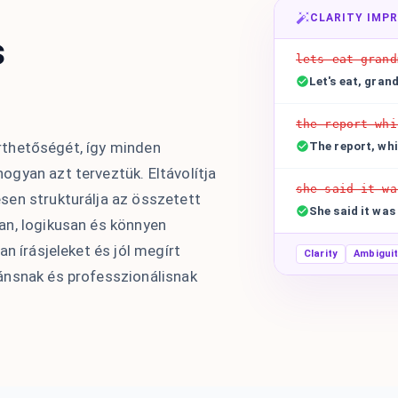
CLARITY IMP
s
lets eat grand
Let's eat, gran
the report whi
 érthetőségét, így minden
The report, whi
gyan azt terveztük. Eltávolítja
she said it wa
sen strukturálja az összetett
She said it was 
an, logikusan és könnyen
n írásjeleket és jól megírt
Clarity
Ambigui
ánsnak és professzionálisnak