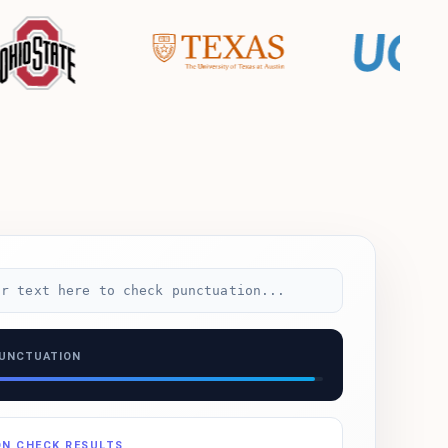
ur text here to check punctuation...
PUNCTUATION
N CHECK RESULTS