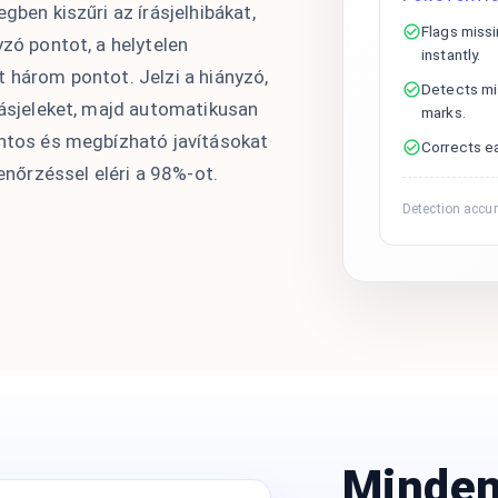
gben kiszűri az írásjelhibákat,
Flags miss
yzó pontot, a helytelen
instantly.
t három pontot. Jelzi a hiányzó,
Detects mi
rásjeleket, majd automatikusan
marks.
ontos és megbízható javításokat
Corrects ea
lenőrzéssel eléri a 98%-ot.
Detection accu
Minden 