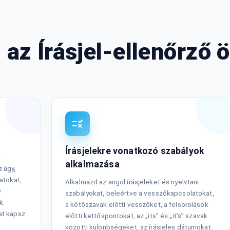
 az Írásjel-ellenőrző 
a
Írásjelekre vonatkozó szabályok
alkalmazása
 úgy,
atokat,
Alkalmazd az angol írásjeleket és nyelvtani
y
szabályokat, beleértve a vesszőkapcsolatokat,
k.
a kötőszavak előtti vesszőket, a felsorolások
at kapsz
előtti kettőspontokat, az „its” és „it’s” szavak
közötti különbségeket, az írásjeles dátumokat