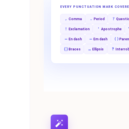
EVERY PUNCTUATION MARK COVER
,
.
?
Comma
Period
Questi
!
'
Exclamation
Apostrophe
–
—
()
En dash
Em dash
Pare
{}
…
‽
Braces
Ellipsis
Interro