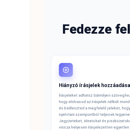
Fedezze fel
Hiányzó írásjelek hozzáadás
Írásjeleket adhatsz bármilyen szöveghez
hogy elolvasod az írásjelek nélküli mond
és beilleszted a megfelelő jeleket, hog
nyelvtani szempontból teljesek legyene
Jegyzeteket, átiratokat és piszkozatok
vissza helyesen írásjelezetten egyetlen