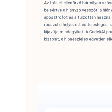
Az Írásjel-ellenőrző bármilyen szöve
beleértve a hiányzó vesszőt, a hián
aposztrófot és a túlzottan használ
rosszul elhelyezett és felesleges í
kijavítja mindegyiket. A CudekAI p
biztosít, a hibaészlelés egyetlen el