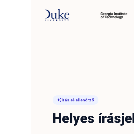
Írásjel-ellenőrző
Helyes írásje