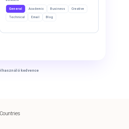
General
Academic
Business
Creative
Technical
Email
Blog
elhasználó kedvence
 Countries