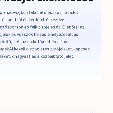
ző a szövegben található összes írásjelet
őtől, ponttól és kérdőjeltől kezdve a
tősponton és felkiáltójelen át. Ellenőrzi az
jelek és vesszők helyes elhelyezését, és
 kötőjelet, az en kötőjelet és a khm
udekAI kezeli a szögletes zárójeleket, kapcsos
leket, kihagyást és a közbeiktató jelet.