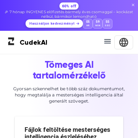
60% off
🎉 7 hónap INGYENES előfizetés bármely éves csomaggal – kockázat
nélkül, bármikor lemondható
05
59
54
Használjon kedvezményt
HR
MIN
SEC
Cudek
AI
Tömeges AI
tartalomérzékelő
Gyorsan szkennelhet be több száz dokumentumot,
hogy megtalálja a mesterséges intelligencia által
generált szöveget.
Fájlok feltöltése mesterséges
intelligencia észleléséhez