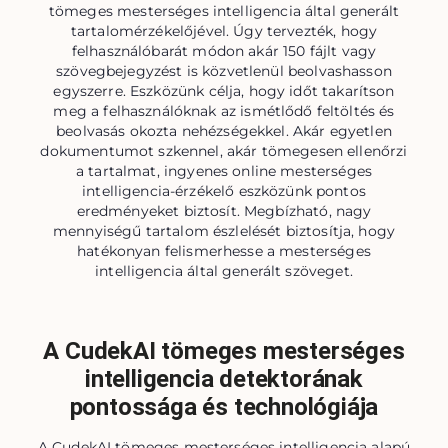
tömeges mesterséges intelligencia által generált
tartalomérzékelőjével. Úgy tervezték, hogy
felhasználóbarát módon akár 150 fájlt vagy
szövegbejegyzést is közvetlenül beolvashasson
egyszerre. Eszközünk célja, hogy időt takarítson
meg a felhasználóknak az ismétlődő feltöltés és
beolvasás okozta nehézségekkel. Akár egyetlen
dokumentumot szkennel, akár tömegesen ellenőrzi
a tartalmat, ingyenes online mesterséges
intelligencia-érzékelő eszközünk pontos
eredményeket biztosít. Megbízható, nagy
mennyiségű tartalom észlelését biztosítja, hogy
hatékonyan felismerhesse a mesterséges
intelligencia által generált szöveget.
A CudekAI tömeges mesterséges
intelligencia detektorának
pontossága és technológiája
A CudekAI tömeges mesterséges intelligencia alapú