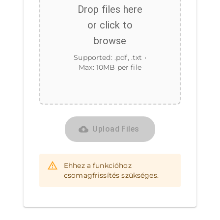
Drop files here
or click to
browse
Supported:
.pdf, .txt
•
Max:
10
MB per file
Upload Files
Ehhez a funkcióhoz
csomagfrissítés szükséges.