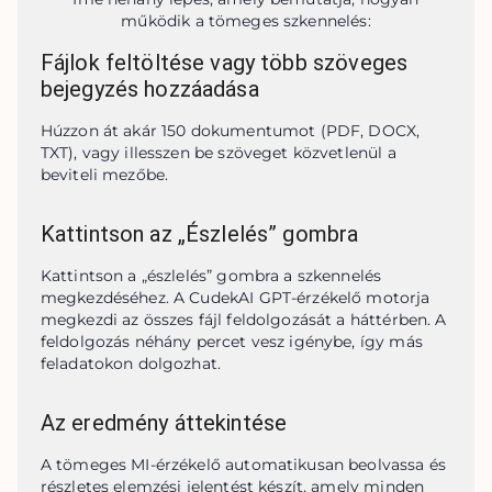
működik a tömeges szkennelés:
Fájlok feltöltése vagy több szöveges
bejegyzés hozzáadása
Húzzon át akár 150 dokumentumot (PDF, DOCX, 
TXT), vagy illesszen be szöveget közvetlenül a 
beviteli mezőbe.
Kattintson az „Észlelés” gombra
Kattintson a „észlelés” gombra a szkennelés 
megkezdéséhez. A CudekAI GPT-érzékelő motorja 
megkezdi az összes fájl feldolgozását a háttérben. A 
feldolgozás néhány percet vesz igénybe, így más 
feladatokon dolgozhat.
Az eredmény áttekintése
A tömeges MI-érzékelő automatikusan beolvassa és 
részletes elemzési jelentést készít, amely minden 