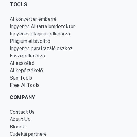
TOOLS
AI konverter emberré
Ingyenes Ai tartalomdetektor
Ingyenes plágium-ellenőrző
Plágium eltávolító
Ingyenes parafrazáló eszköz
Esszé-ellenőrző
AI esszéíró
AI képérzékelő
Seo Tools
Free AI Tools
COMPANY
Contact Us
About Us
Blogok
Cudekai partnere