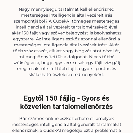
Nagy mennyiségű tartalmat kell ellenőrizned
mesterséges intelligencia által vezérelt írás
szempontjából? A CudekAI tömeges mesterséges
intelligencia által vezérelt tartalomérzékelőjével
akár 150 fájlt vagy szövegbejegyzést is beolvashatsz
egyszerre. Az intelligens eszköz azonnal ellenőrzi a
mesterséges intelligencia által vezérelt írást. Akár
több száz esszét, cikket vagy blogvázlatot nézel át,
mi megkönnyítettük a dolgodat. Nincs többé
szükség arra, hogy egyszerre csak egy fájlt vizsgálj
meg; csak tölts fel több fájlt a gyors, pontos és
skálázható észlelési eredményekért.
Egytől 150 fájlig - Gyors és
közvetlen tartalomellenőrzés
Bár számos online eszköz érhető el, amelyek
mesterséges intelligencia által generált tartalmakat
ellenőriznek, a CudekAI megoldja ezt a problémát a