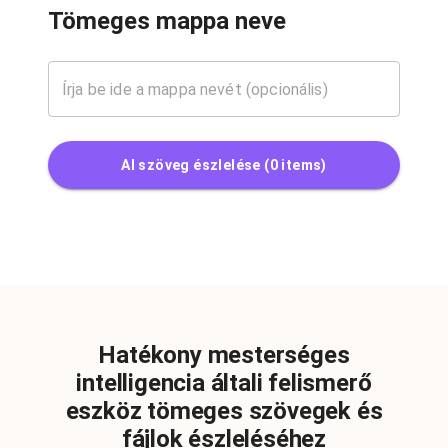
Tömeges mappa neve
AI szöveg észlelése
(
0
items)
Hatékony mesterséges
intelligencia általi felismerő
eszköz tömeges szövegek és
fájlok észleléséhez