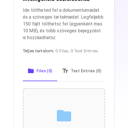
Ide töltheted fel a dokumentumaidat
és a szöveges tartalmaidat. Legfeljebb
150 fájlt tölthetsz fel (egyenként max.
10 MB), és több szöveges bejegyzést
is hozzáadhatsz.
Teljes tartalom
:
0
Files,
0
Text Entries
Files (0)
Text Entries (0)
Sub