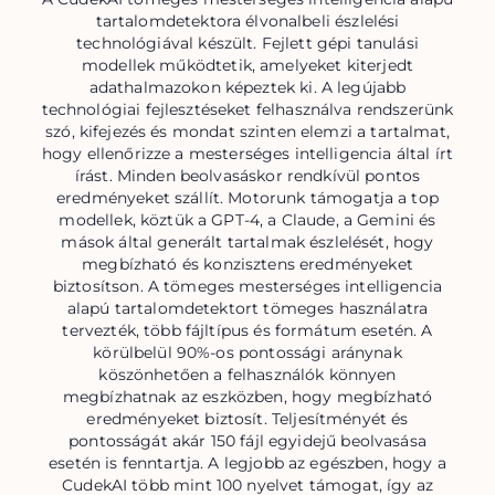
tartalomdetektora élvonalbeli észlelési
technológiával készült. Fejlett gépi tanulási
modellek működtetik, amelyeket kiterjedt
adathalmazokon képeztek ki. A legújabb
technológiai fejlesztéseket felhasználva rendszerünk
szó, kifejezés és mondat szinten elemzi a tartalmat,
hogy ellenőrizze a mesterséges intelligencia által írt
írást. Minden beolvasáskor rendkívül pontos
eredményeket szállít. Motorunk támogatja a top
modellek, köztük a GPT-4, a Claude, a Gemini és
mások által generált tartalmak észlelését, hogy
megbízható és konzisztens eredményeket
biztosítson. A tömeges mesterséges intelligencia
alapú tartalomdetektort tömeges használatra
tervezték, több fájltípus és formátum esetén. A
körülbelül 90%-os pontossági aránynak
köszönhetően a felhasználók könnyen
megbízhatnak az eszközben, hogy megbízható
eredményeket biztosít. Teljesítményét és
pontosságát akár 150 fájl egyidejű beolvasása
esetén is fenntartja. A legjobb az egészben, hogy a
CudekAI több mint 100 nyelvet támogat, így az