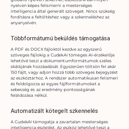
nyelven képes felismerni a mesterséges 
intelligencia által generált szöveget. Nincs szükség 
fordításra a feltöltéshez vagy a szkenneléshez az 
anyanyelvén.
Többformátumú beküldés támogatása
A PDF és DOCX fájloktól kezdve az egyszerű 
szöveges fájlokig a CudekAI tömeges AI-érzékelője 
lehetővé teszi a dokumentumformátumok széles 
skálájának hozzáadását. Egyszerűen töltsön fel akár 
150 fájlt, vagy adjon hozzá több szöveges bejegyzést 
az eszköztárhoz. A rendszer automatikusan felismeri 
és feldolgozza az egyes fájlformátumokat a 
sebesség és az eredmény pontosságának 
feláldozása nélkül.
Automatizált kötegelt szkennelés
A CudekAI támogatja a zavartalan mesterséges 
intelligencia-észlelést. Az eszköz lehetővé teszi a 