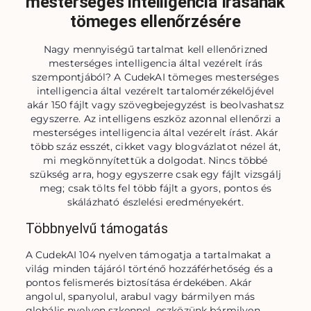
mesterséges intelligencia írásának
tömeges ellenőrzésére
Nagy mennyiségű tartalmat kell ellenőrizned
mesterséges intelligencia által vezérelt írás
szempontjából? A CudekAI tömeges mesterséges
intelligencia által vezérelt tartalomérzékelőjével
akár 150 fájlt vagy szövegbejegyzést is beolvashatsz
egyszerre. Az intelligens eszköz azonnal ellenőrzi a
mesterséges intelligencia által vezérelt írást. Akár
több száz esszét, cikket vagy blogvázlatot nézel át,
mi megkönnyítettük a dolgodat. Nincs többé
szükség arra, hogy egyszerre csak egy fájlt vizsgálj
meg; csak tölts fel több fájlt a gyors, pontos és
skálázható észlelési eredményekért.
Többnyelvű támogatás
A CudekAI 104 nyelven támogatja a tartalmakat a 
világ minden tájáról történő hozzáférhetőség és a 
pontos felismerés biztosítása érdekében. Akár 
angolul, spanyolul, arabul vagy bármilyen más 
globális nyelven szkennel, eszközünk bármilyen 