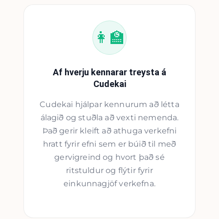
👩‍🏫
Af hverju kennarar treysta á
Cudekai
Cudekai hjálpar kennurum að létta
álagið og stuðla að vexti nemenda.
Það gerir kleift að athuga verkefni
hratt fyrir efni sem er búið til með
gervigreind og hvort það sé
ritstuldur og flýtir fyrir
einkunnagjöf verkefna.