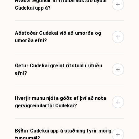
Hvaða tegundir af ritunaraðstoð býður
Cudekai upp á?
Aðstoðar Cudekai við að umorða og
umorða efni?
Getur Cudekai greint ritstuld í rituðu
efni?
Hverjir munu njóta góðs af því að nota
gervigreindartól Cudekai?
Býður Cudekai upp á stuðning fyrir mörg
tungumál?