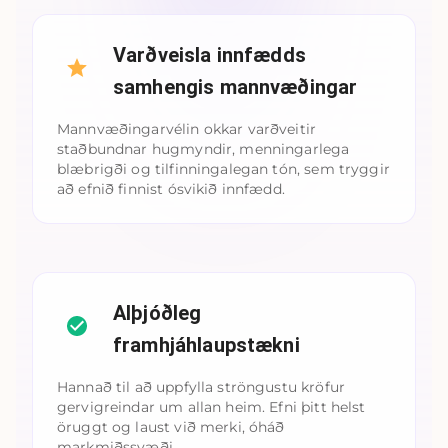
Varðveisla innfædds
samhengis mannvæðingar
Mannvæðingarvélin okkar varðveitir
staðbundnar hugmyndir, menningarlega
blæbrigði og tilfinningalegan tón, sem tryggir
að efnið finnist ósvikið innfædd.
Alþjóðleg
framhjáhlaupstækni
Hannað til að uppfylla ströngustu kröfur
gervigreindar um allan heim. Efni þitt helst
öruggt og laust við merki, óháð
markmiðssvæði.