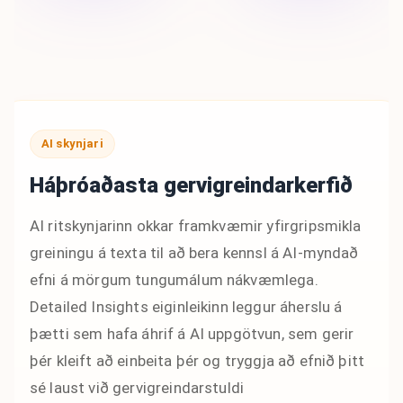
AI skynjari
Háþróaðasta gervigreindarkerfið
AI ritskynjarinn okkar framkvæmir yfirgripsmikla
greiningu á texta til að bera kennsl á AI-myndað
efni á mörgum tungumálum nákvæmlega.
Detailed Insights eiginleikinn leggur áherslu á
þætti sem hafa áhrif á AI uppgötvun, sem gerir
þér kleift að einbeita þér og tryggja að efnið þitt
sé laust við gervigreindarstuldi