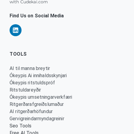
with Cudekai.com
Find Us on Social Media
TOOLS
AI til manna breytir
Ókeypis Ai innihaldsskynjari
Ókeypis ritstuldspróf
Ritstuldareyðir
Ókeypis umsetningarverkfæri
Ritgerðarafgreiðslumaður
AI ritgerðarhöfundur
Gervigreindarmyndagreinir
Seo Tools
Free AI Tools