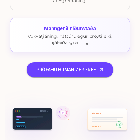
auðgreinanleg.
Manngerð niðurstaða
Vökvatjáning, náttúrulegur breytileiki,
hjáleiðargreining.
PRÓFAÐU HUMANIZER FREE
SOURCE.txt
The Story.
100% HUMAN
HUMANIZED
ROBOTIC