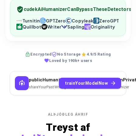
cudekAiHumanizerCanBypassTheseDetectors
Turnitin
GPTZero
Copyleak
ZeroGPT
Quillbot
Writer
Sapling
Originality
Encrypted
No Storage
4.9/5 Rating
Loved by 190k+ users
publicHumanizerCantCopyYourStyleTrainPriva
trainYourModelNow
shareYourPastWritingSamplesToTrainPrivateAIHumanizer
ALÞJÓÐLEG ÁHRIF
Treyst af