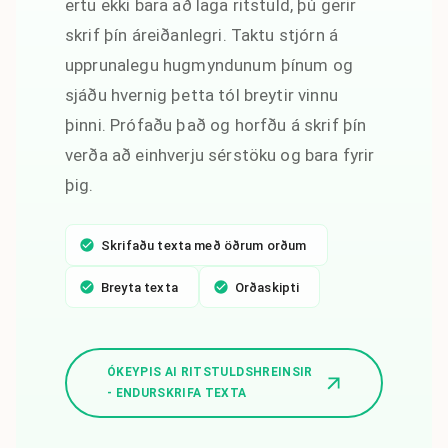
ertu ekki bara að laga ritstuld, þú gerir
skrif þín áreiðanlegri. Taktu stjórn á
upprunalegu hugmyndunum þínum og
sjáðu hvernig þetta tól breytir vinnu
þinni. Prófaðu það og horfðu á skrif þín
verða að einhverju sérstöku og bara fyrir
þig.
Skrifaðu texta með öðrum orðum
Breyta texta
Orðaskipti
ÓKEYPIS AI RITSTULDSHREINSIR
- ENDURSKRIFA TEXTA