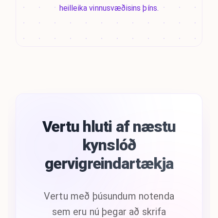
heilleika vinnusvæðisins þíns.
Vertu hluti af næstu
kynslóð
gervigreindartækja
Vertu með þúsundum notenda
sem eru nú þegar að skrifa