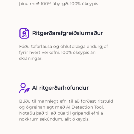
þínu með 100% ábyrgð. 100% ókeypis
Ritgerðarafgreiðslumaður
Fáðu tafarlausa og óhlutdræga endurgjöf
fyrir hvert verkefni. 100% ókeypis án
skráningar.
AI ritgerðarhöfundur
Búðu til mannlegt efni til að forðast ritstuld
og ógreinanlegt með AI Detection Tool.
Notaðu það til að búa til grípandi efni á
nokkrum sekúndum, allt ókeypis.