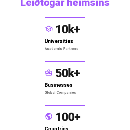
Leiðtogar heimsins
10k+
Universities
Academic Partners
50k+
Businesses
Global Companies
100+
Countries