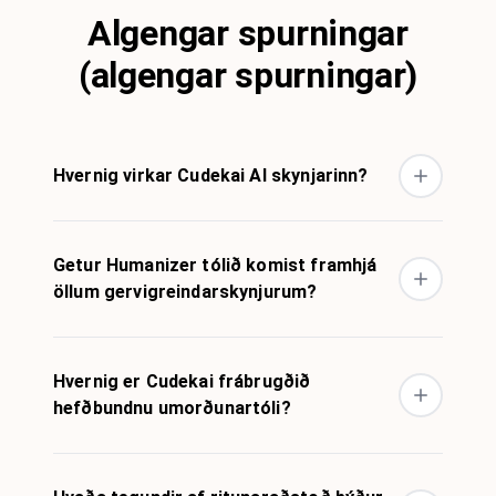
Algengar spurningar
(algengar spurningar)
Hvernig virkar Cudekai AI skynjarinn?
Getur Humanizer tólið komist framhjá
öllum gervigreindarskynjurum?
Hvernig er Cudekai frábrugðið
hefðbundnu umorðunartóli?