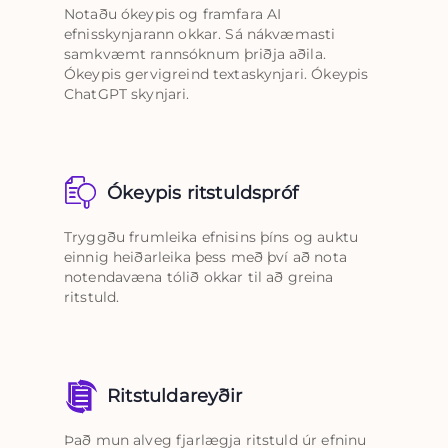
Notaðu ókeypis og framfara AI
efnisskynjarann ​​okkar. Sá nákvæmasti
samkvæmt rannsóknum þriðja aðila.
Ókeypis gervigreind textaskynjari. Ókeypis
ChatGPT skynjari.
Ókeypis ritstuldspróf
Tryggðu frumleika efnisins þíns og auktu
einnig heiðarleika þess með því að nota
notendavæna tólið okkar til að greina
ritstuld.
Ritstuldareyðir
Það mun alveg fjarlægja ritstuld úr efninu