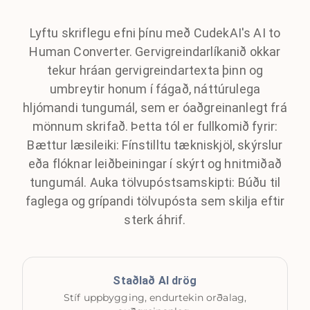
Lyftu skriflegu efni þínu með CudekAI's AI to
Human Converter. Gervigreindarlíkanið okkar
tekur hráan gervigreindartexta þinn og
umbreytir honum í fágað, náttúrulega
hljómandi tungumál, sem er óaðgreinanlegt frá
mönnum skrifað. Þetta tól er fullkomið fyrir:
Bættur læsileiki: Fínstilltu tækniskjöl, skýrslur
eða flóknar leiðbeiningar í skýrt og hnitmiðað
tungumál. Auka tölvupóstsamskipti: Búðu til
faglega og grípandi tölvupósta sem skilja eftir
sterk áhrif.
Staðlað AI drög
Stíf uppbygging, endurtekin orðalag,