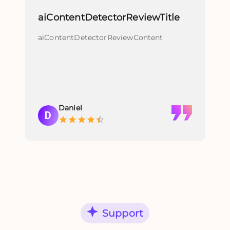
aiContentDetectorReviewTitle
re
aiContentDetectorReviewContent
re
Daniel
D
Support