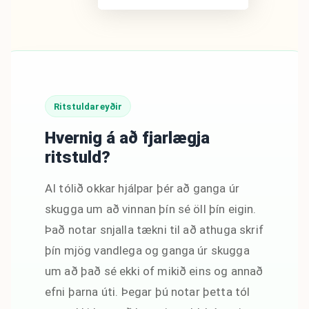
Ritstuldareyðir
Hvernig á að fjarlægja
ritstuld?
AI tólið okkar hjálpar þér að ganga úr
skugga um að vinnan þín sé öll þín eigin.
Það notar snjalla tækni til að athuga skrif
þín mjög vandlega og ganga úr skugga
um að það sé ekki of mikið eins og annað
efni þarna úti. Þegar þú notar þetta tól