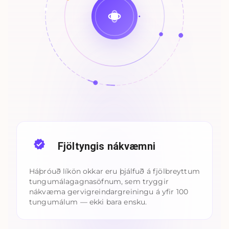
Fjöltyngis nákvæmni
Háþróuð líkön okkar eru þjálfuð á fjölbreyttum
tungumálagagnasöfnum, sem tryggir
nákvæma gervigreindargreiningu á yfir 100
tungumálum — ekki bara ensku.