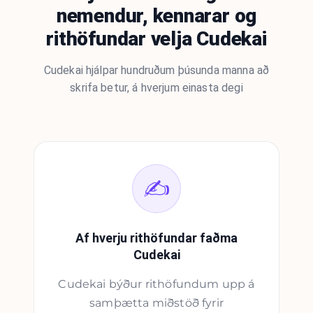
nemendur, kennarar og
rithöfundar velja Cudekai
Cudekai hjálpar hundruðum þúsunda manna að
skrifa betur, á hverjum einasta degi
✍️
Af hverju rithöfundar faðma
Cudekai
Cudekai býður rithöfundum upp á
samþætta miðstöð fyrir