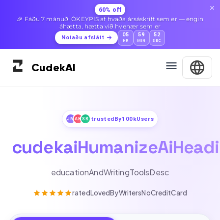
60% off
🎉 Fáðu 7 mánuði ÓKEYPIS af hvaða ársáskrift sem er — engin
áhætta, hætta við hvenær sem er
05
59
50
Notaðu afslátt
HR
MIN
SEC
Cudek
AI
trustedBy100kUsers
JM
AK
SR
cudekaiHumanizeAiHead
educationAndWritingToolsDesc
ratedLovedByWritersNoCreditCard