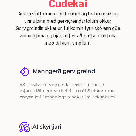
Cudekai
Auktu sjálfstraust þitt í ritun og betrumbættu
vinnu þína með gervigreindartólum okkar.
Gervigreindin okkar er fullkomin fyrir skólann eða
vinnuna þína og hjálpar þér að bæta ritun þína
með örfáum smellum.
Manngerð gervigreind
Að breyta gervigreindartexta í mann er
mjög leiðinlegt verkefni, en tólið okkar mun
breyta því í mannlegt á nokkrum sekúndum.
AI skynjari