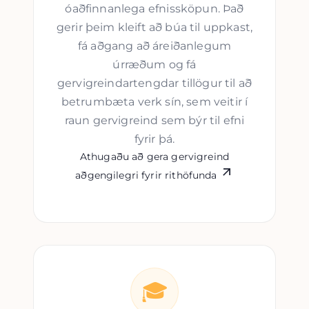
óaðfinnanlega efnissköpun. Það
gerir þeim kleift að búa til uppkast,
fá aðgang að áreiðanlegum
úrræðum og fá
gervigreindartengdar tillögur til að
betrumbæta verk sín, sem veitir í
raun gervigreind sem býr til efni
fyrir þá.
Athugaðu að gera gervigreind
aðgengilegri fyrir rithöfunda
🎓