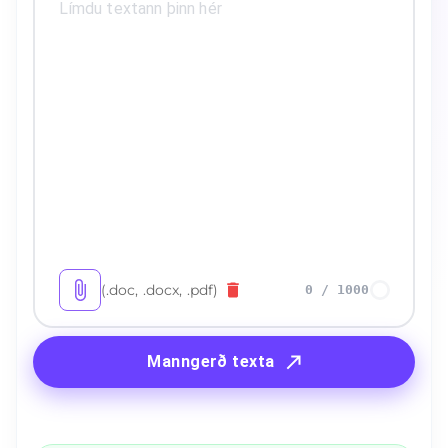
(.doc, .docx, .pdf)
0
/
1000
Manngerð texta