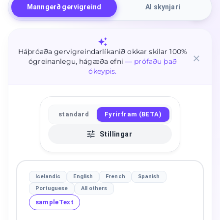
Manngerð gervigreind
AI skynjari
Háþróaða gervigreindarlíkanið okkar skilar 100%
ógreinanlegu, hágæða efni
— prófaðu það
ókeypis.
standard
Fyrirfram (BETA)
Stillingar
Icelandic
English
French
Spanish
Portuguese
All others
sampleText