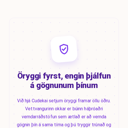
Öryggi fyrst, engin þjálfun
á gögnunum þínum
Við hjá Cudekai setjum öryggi framar öllu öðru.
Vettvangurinn okkar er búinn háþróaðri
verndarráðstöfun sem ætlað er að vernda
gögnin þín á sama tíma og þú tryggir trúnað og