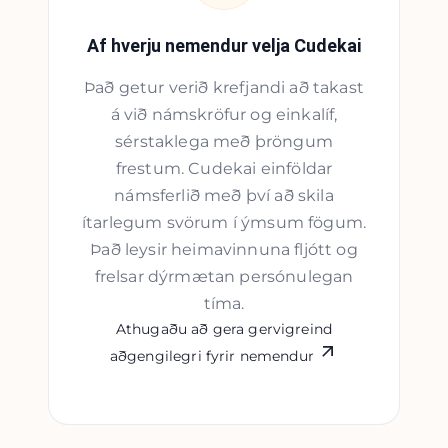
Af hverju nemendur velja Cudekai
Það getur verið krefjandi að takast
á við námskröfur og einkalíf,
sérstaklega með þröngum
frestum. Cudekai einföldar
námsferlið með því að skila
ítarlegum svörum í ýmsum fögum.
Það leysir heimavinnuna fljótt og
frelsar dýrmætan persónulegan
tíma.
Athugaðu að gera gervigreind
aðgengilegri fyrir nemendur