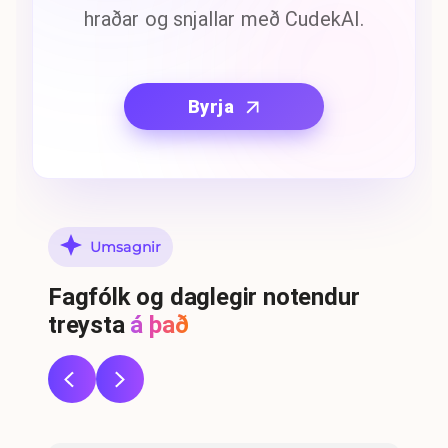
hraðar og snjallar með CudekAI.
Byrja
Umsagnir
Fagfólk og daglegir notendur
treysta
á það