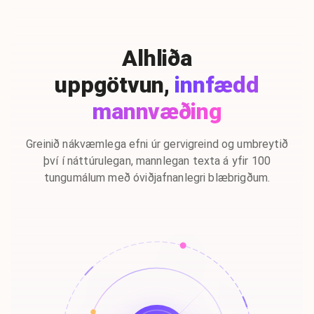
Alhliða
uppgötvun,
innfædd
mannvæðing
Greinið nákvæmlega efni úr gervigreind og umbreytið
því í náttúrulegan, mannlegan texta á yfir 100
tungumálum með óviðjafnanlegri blæbrigðum.