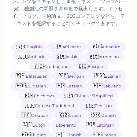
ンテンツをスキャンし、重複テキスト、ソースの一
致、独創性の問題を高精度で検出します。エッセ
イ、ブログ、学術論文、SEOコンテンツなどを、テ
キストを翻訳することなくチェックできます。
🇬🇧
🇿🇦
🇦🇱
English
Afrikaans
Albanian
🇪🇹
🇸🇦
🇦🇲
Amharic
Arabic
Armenian
🇦🇿
🇪🇸
Azerbaijani
Basque
🇧🇾
🇧🇩
🇧🇦
Belarusian
Bengali
Bosnian
🇧🇬
🇪🇸
🇵🇭
Bulgarian
Catalan
Cebuano
🇲🇼
🇨🇳
Chichewa
Chinese Simplified
🇹🇼
🇫🇷
Chinese Traditional
Corsican
🇭🇷
🇨🇿
🇩🇰
Croatian
Czech
Danish
🇳🇱
🇪🇪
Dutch
Esperanto
Estonian
🇵🇭
🇫🇮
🇫🇷
Filipino
Finnish
French