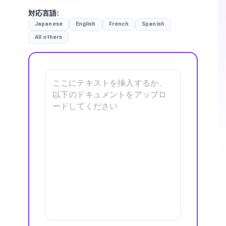
対応言語
:
Japanese
English
French
Spanish
All others