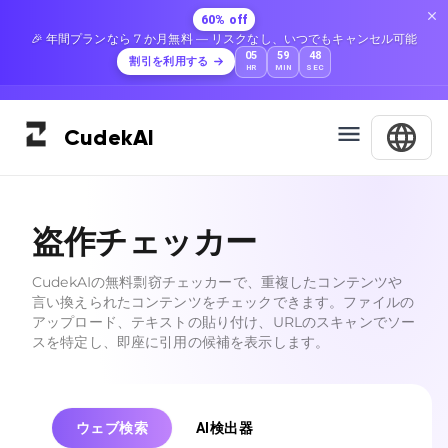
60% off
🎉 年間プランなら 7 か月無料 — リスクなし、いつでもキャンセル可能
05
59
47
割引を利用する
HR
MIN
SEC
Cudek
AI
盗作チェッカー
CudekAIの無料剽窃チェッカーで、重複したコンテンツや
言い換えられたコンテンツをチェックできます。ファイルの
アップロード、テキストの貼り付け、URLのスキャンでソー
スを特定し、即座に引用の候補を表示します。
ウェブ検索
AI検出器