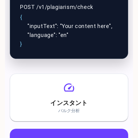
POST /v1/plagiarism/check
{
"inputText": "Your content here",
"language": "en"
}
インスタント
バルク分析