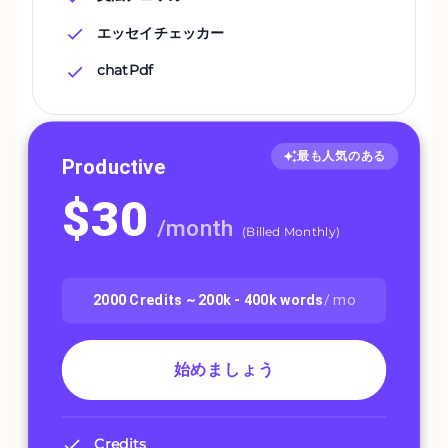
エッセイチェッカー
chatPdf
最も人気のある
Productive
$
30
/
month
(
Billed Monthly
)
2000
Credits ~
200k - 400k
words
/ mo
始めましょう
Credits