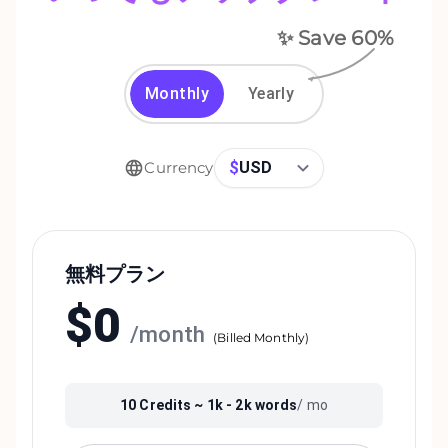
✨ Save
60
%
Monthly
Yearly
$
USD
Currency
無料プラン
$
0
/
month
(
Billed Monthly
)
10
Credits ~
1k - 2k
words
/ mo