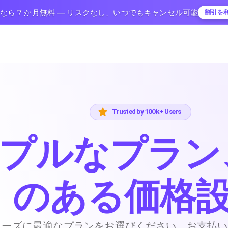
ンなら 7 か月無料 — リスクなし、いつでもキャンセル可能
割引を
Trusted by 100k+ Users
プルなプラン
のある価格
ニーズに最適なプランをお選びください。お支払い