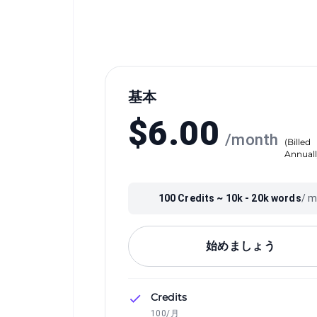
基本
$
6.00
/
month
(
Billed
Annual
100
Credits ~
10k - 20k
words
/ 
始めましょう
Credits
100/月