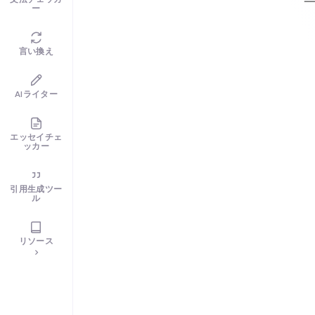
ー
言い換え
AIライター
エッセイチェ
ッカー
引用生成ツー
ル
リソース