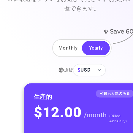
握できます。
✨ Save
6
Monthly
Yearly
$
USD
通貨
最も人気のある
生産的
$
12.00
/
month
(
Billed
Annually
)