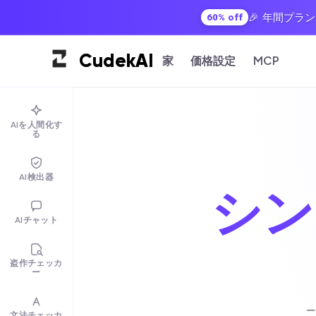
🎉 年間プラ
60% off
Cudek
AI
家
価格設定
MCP
AIを人間化す
る
AI検出器
シン
AIチャット
盗作チェッカ
ー
文法チェッカ