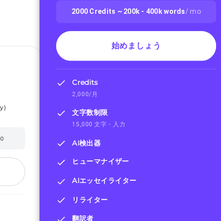
2000
Credits ~
200k - 400k
words
/ mo
始めましょう
Credits
2,000/月
ly
)
文字数制限
15,000 文字・入力
mo
AI検出器
ヒューマナイザー
AIエッセイライター
リライター
翻訳者