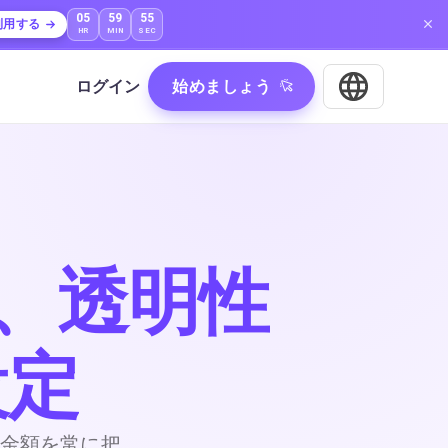
05
59
53
利用する
HR
MIN
SEC
ログイン
始めましょう
、透明性
設定
金額を常に把