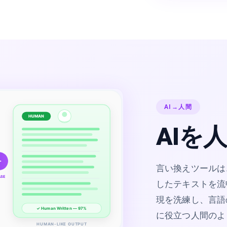
AI→人間
HUMAN
AIを
言い換えツールは
ASE
したテキストを流暢
現を洗練し、言語
✓ Human Written — 97%
に役立つ人間のよ
HUMAN-LIKE OUTPUT