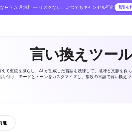
ンなら 7 か月無料 — リスクなし、いつでもキャンセル可能
割引を
言い換えツー
換えて重複を減らし、AI が生成した言語を洗練して、意味と文脈を保
貼り付け、モードとトーンをカスタマイズし、複数の言語で言い換えツ
前進