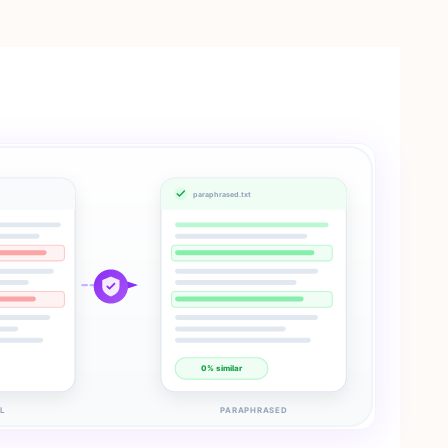
paraphrased.txt
0% similar
L
PARAPHRASED