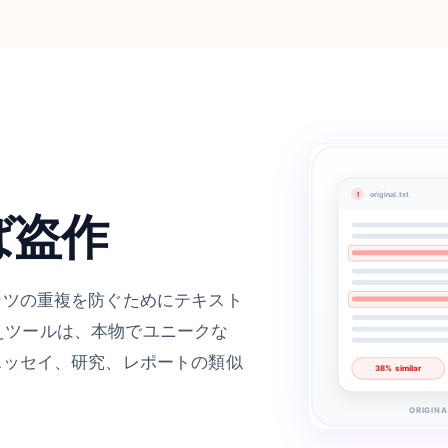
!
original.txt
ば盗作
ンツの重複を防ぐためにテキスト
い換えツールは、本物でユニークな
エッセイ、研究、レポートの類似
38% similar
ORIGINA