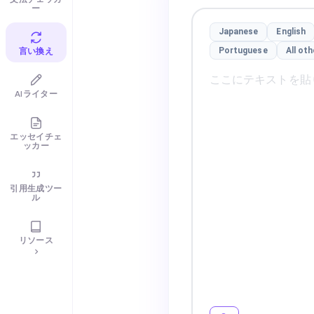
ー
Japanese
English
言い換え
Portuguese
All ot
AIライター
エッセイチェ
ッカー
引用生成ツー
ル
リソース