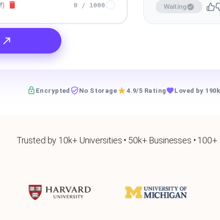
f)
0
/
1000
Waiting
Encrypted
No Storage
4.9/5 Rating
Loved by 190k
Trusted by 10k+ Universities • 50k+ Businesses • 100+