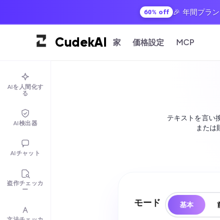
🎉 年間プラ
60% off
Cudek
AI
家
価格設定
MCP
AIを人間化す
る
テキストを言い
AI検出器
または
AIチャット
盗作チェッカ
ー
モード
基本
文法チェッカ