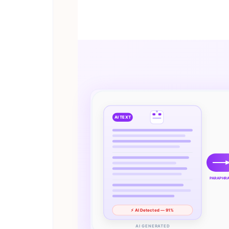
AI TEXT
PARAPHR
⚡ AI Detected — 91%
AI GENERATED