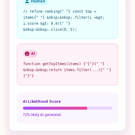
Human
// refine ranking{" "} const top =
items{" "} &nbsp;&nbsp;.filter(i =&gt;
i.score &gt; 0.6){" "}
&nbsp;&nbsp;.slice(0, 5);
AI
function getTopItems(items) {"{"}{" "}
&nbsp;&nbsp;return items.filter(...){" "}
{"}"}
AI Likelihood Score
72% likely AI-generated