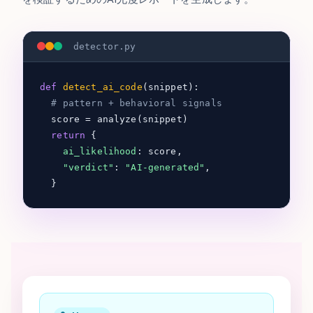
detector.py
def
detect_ai_code
(snippet):
# pattern + behavioral signals
score = analyze(snippet)
return
{
ai_likelihood
: score,
"verdict"
:
"AI-generated"
,
}