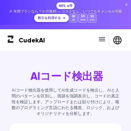
60% off
🎉 年間プランなら 7 か月無料 — リスクなし、いつでもキャンセル可能
05
59
52
割引を利用する
HR
MIN
SEC
Cudek
AI
AIコード検出器
AIコード検出器を使用してAI生成コードを検出し、AIと人
間のパターンを区別し、痕跡を強調表示し、コードの真正
性を検証します。アップロードまたは貼り付けにより、複
数のプログラミング言語にわたる構造、ロジック、および
オリジナリティを分析します。