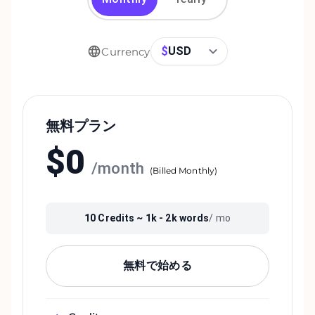
$
USD
Currency
無料プラン
$
0
/
month
(
Billed Monthly
)
10
Credits ~
1k - 2k
words
/ mo
無料で始める