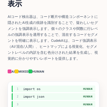
表示
AIコード検出器は、コード断片や構造コンポーネントに
隠されたAI生成の痕跡を識別することで、疑わしいセグ
メントを強調表示します。個々のクラスや関数に行レベ
ルの強調表示を適用することで、混在するコードセグメ
ントを明確に表示します。CudekAIは、コード強調表示
（AI/混在/人間）、ヒートマップによる視覚化、セグメ
ントレベルの内訳を含む色分けされた結果を生成し、視
覚的に分かりやすいレポートを提供します。
AI
MIXED
HUMAN
1
import os
HUMAN
2
import json
HUMAN
3
HUMAN