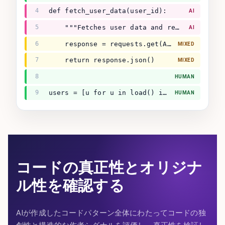
4
def fetch_user_data(user_id):
AI
5
    """Fetches user data and returns dict."""
AI
6
    response = requests.get(API + user_id)
MIXED
7
    return response.json()
MIXED
8
HUMAN
9
users = [u for u in load() if u.active]
HUMAN
コードの真正性とオリジナ
ル性を確認する
AIが作成したコードパターン全体にわたってコードの独