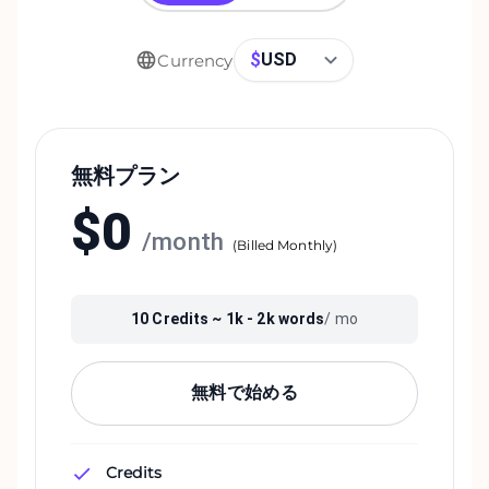
$
USD
Currency
無料プラン
$
0
/
month
(
Billed Monthly
)
10
Credits ~
1k - 2k
words
/ mo
無料で始める
Credits