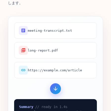
します。
meeting-transcript.txt
long-report.pdf
https://example.com/article
Summary
// ready in 1.4s