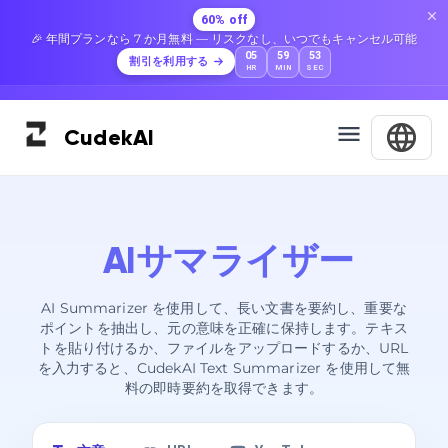
60% off
🎉 年間プランなら 7 か月無料 — リスクなし、いつでもキャンセル可能
05
59
52
割引を利用する
HR
MIN
SEC
Cudek
AI
AIサマライザー
AI Summarizer を使用して、長い文書を要約し、重要な
ポイントを抽出し、元の意味を正確に保持します。テキス
トを貼り付けるか、ファイルをアップロードするか、URL
を入力すると、CudekAI Text Summarizer を使用して無
料の即時要約を取得できます。