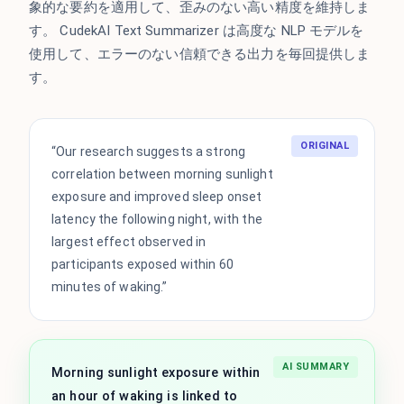
象的な要約を適用して、歪みのない高い精度を維持しま
す。 CudekAI Text Summarizer は高度な NLP モデルを
使用して、エラーのない信頼できる出力を毎回提供しま
す。
ORIGINAL
“Our research suggests a strong
correlation between morning sunlight
exposure and improved sleep onset
latency the following night, with the
largest effect observed in
participants exposed within 60
minutes of waking.”
AI SUMMARY
Morning sunlight exposure within
an hour of waking is linked to