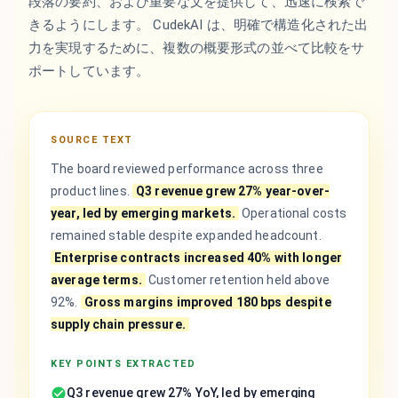
段落の要約、および重要な文を提供して、迅速に検索で
きるようにします。 CudekAI は、明確で構造化された出
力を実現するために、複数の概要形式の並べて比較をサ
ポートしています。
SOURCE TEXT
The board reviewed performance across three
product lines.
Q3 revenue grew 27% year-over-
year, led by emerging markets.
Operational costs
remained stable despite expanded headcount.
Enterprise contracts increased 40% with longer
average terms.
Customer retention held above
92%.
Gross margins improved 180 bps despite
supply chain pressure.
KEY POINTS EXTRACTED
Q3 revenue grew 27% YoY, led by emerging