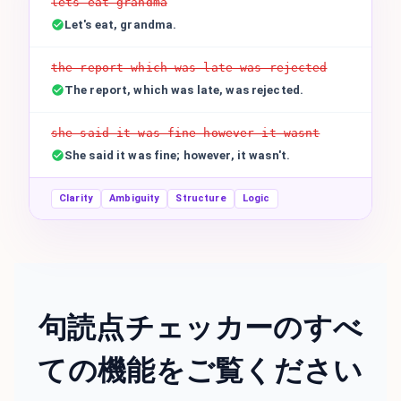
lets eat grandma
Let's eat, grandma.
the report which was late was rejected
The report, which was late, was rejected.
she said it was fine however it wasnt
She said it was fine; however, it wasn't.
Clarity
Ambiguity
Structure
Logic
句読点チェッカーのすべ
ての機能をご覧ください