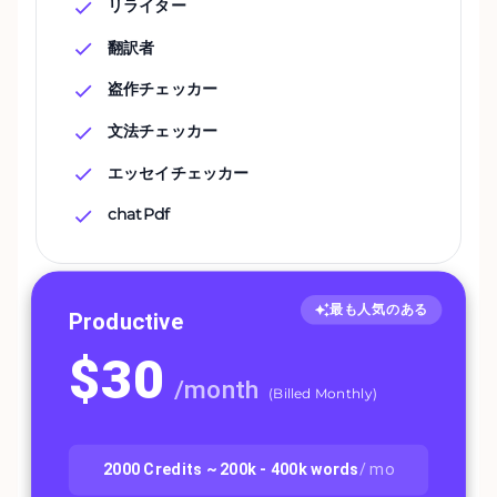
リライター
翻訳者
盗作チェッカー
文法チェッカー
エッセイチェッカー
chatPdf
最も人気のある
Productive
$
30
/
month
(
Billed Monthly
)
2000
Credits ~
200k - 400k
words
/ mo