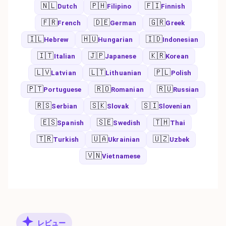
🇳🇱
🇵🇭
🇫🇮
Dutch
Filipino
Finnish
🇫🇷
🇩🇪
🇬🇷
French
German
Greek
🇮🇱
🇭🇺
🇮🇩
Hebrew
Hungarian
Indonesian
🇮🇹
🇯🇵
🇰🇷
Italian
Japanese
Korean
🇱🇻
🇱🇹
🇵🇱
Latvian
Lithuanian
Polish
🇵🇹
🇷🇴
🇷🇺
Portuguese
Romanian
Russian
🇷🇸
🇸🇰
🇸🇮
Serbian
Slovak
Slovenian
🇪🇸
🇸🇪
🇹🇭
Spanish
Swedish
Thai
🇹🇷
🇺🇦
🇺🇿
Turkish
Ukrainian
Uzbek
🇻🇳
Vietnamese
レビュー