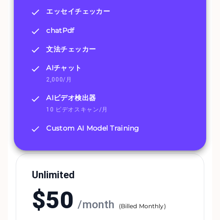
エッセイチェッカー
chatPdf
文法チェッカー
AIチャット
2,000/月
AIビデオ検出器
10 ビデオスキャン/月
Custom AI Model Training
Unlimited
$
50
/
month
(
Billed Monthly
)