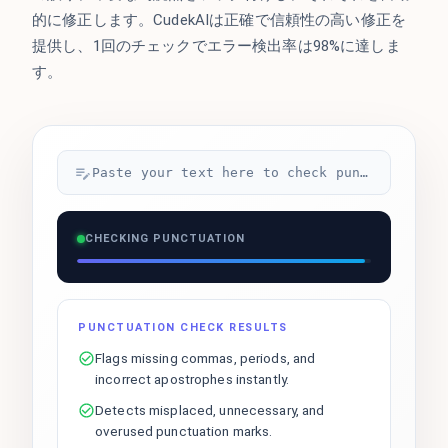
的に修正します。CudekAIは正確で信頼性の高い修正を
提供し、1回のチェックでエラー検出率は98%に達しま
す。
Paste your text here to check punctuation...
CHECKING PUNCTUATION
PUNCTUATION CHECK RESULTS
Flags missing commas, periods, and
incorrect apostrophes instantly.
Detects misplaced, unnecessary, and
overused punctuation marks.