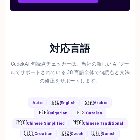
対応言語
CudekAI 句読点チェッカーは、当社の新しい AI ツー
ルでサポートされている 38 言語全体で句読点と文法
の修正をサポートします。
🇬🇧
🇸🇦
Auto
English
Arabic
🇧🇬
🇪🇸
Bulgarian
Catalan
🇨🇳
🇹🇼
Chinese Simplified
Chinese Traditional
🇭🇷
🇨🇿
🇩🇰
Croatian
Czech
Danish