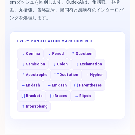
emダッシュを区別します。CudekAIは、角括弧、中括
弧、丸括弧、省略記号、疑問符と感嘆符のインターロバ
ングを処理します。
EVERY PUNCTUATION MARK COVERED
,
.
?
Comma
Period
Question
;
:
!
Semicolon
Colon
Exclamation
'
“”
-
Apostrophe
Quotation
Hyphen
–
—
()
En dash
Em dash
Parentheses
[]
{}
…
Brackets
Braces
Ellipsis
‽
Interrobang