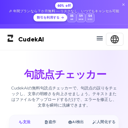
60% off
🎉 年間プランなら 7 か月無料 — リスクなし、いつでもキャンセル可能
05
59
52
割引を利用する
HR
MIN
SEC
Cudek
AI
句読点チェッカー
CudekAIの無料句読点チェッカーで、句読点の誤りをチェ
ックし、文章の明瞭さを向上させましょう。テキストまた
はファイルをアップロードするだけで、エラーを修正し、
文章を瞬時に洗練できます。
文法
盗作
AI検出
人間化する