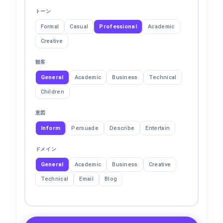
トーン
Formal
Casual
Professional
Academic
Creative
観客
General
Academic
Business
Technical
Children
意図
Inform
Persuade
Describe
Entertain
ドメイン
General
Academic
Business
Creative
Technical
Email
Blog