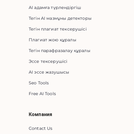
AI адамға түрлендіргіш
Тегін AI мазмұны детекторы
Тегін плагиат тексерушісі
Плагиат жою құралы
Тегін парафразалау құралы
Эссе тексерушісі
AI эссе жазушысы
Seo Tools
Free AI Tools
Компания
Contact Us