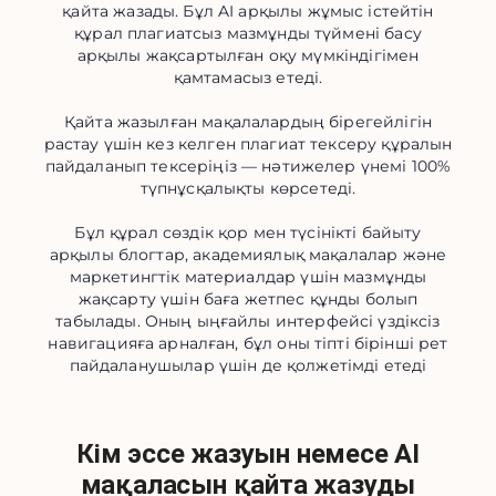
қайта жазады. Бұл AI арқылы жұмыс істейтін
құрал плагиатсыз мазмұнды түймені басу
арқылы жақсартылған оқу мүмкіндігімен
қамтамасыз етеді.
Қайта жазылған мақалалардың бірегейлігін
растау үшін кез келген плагиат тексеру құралын
пайдаланып тексеріңіз — нәтижелер үнемі 100%
түпнұсқалықты көрсетеді.
Бұл құрал сөздік қор мен түсінікті байыту
арқылы блогтар, академиялық мақалалар және
маркетингтік материалдар үшін мазмұнды
жақсарту үшін баға жетпес құнды болып
табылады. Оның ыңғайлы интерфейсі үздіксіз
навигацияға арналған, бұл оны тіпті бірінші рет
пайдаланушылар үшін де қолжетімді етеді
Кім эссе жазуын немесе AI
мақаласын қайта жазуды