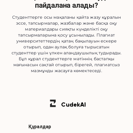
пайдалана алады?
Студенттерге осы мақаланы қайта жазу құралын
эссе, тапсырмалар, жазбалар және басқа оқу
материалдары сияқты күнделікті оқу
тапсырмаларына қосу ұсынылады. Плагиат
университеттердің қатаң бақылауын ескере
отырып, одан аулақ болуға тырысатын
студенттер үшін үлкен алаңдаушылық тудырады.
Бұл құрал студенттерге мәтіннің бастапқы
мағынасын сақтай отырып, бірегей, плагиатсыз
мазмұнды жасауға көмектеседі.
Cudek
AI
Құралдар