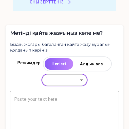
ОНЫ ЗЕРТТЕҢІЗ
Мәтінді қайта жазғыңыз келе ме?
Біздің жоғары бағаланған қайта жазу құралын
қолданып көріңіз
Режимдер
Негізгі
Алдын ала