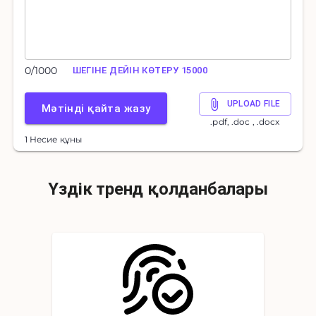
0
/
1000
ШЕГІНЕ ДЕЙІН КӨТЕРУ 15000
UPLOAD FILE
Мәтінді қайта жазу
.pdf, .doc , .docx
1 Несие құны
Үздік тренд қолданбалары