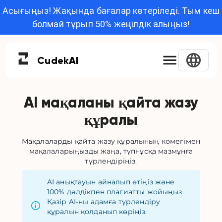
Асығыңыз! Жақында бағалар көтеріледі. Тым кеш
болмай тұрып 50% жеңілдік алыңыз!
Cudek
AI
AI мақаланы қайта жазу
құралы
Мақалаларды қайта жазу құралының көмегімен
мақалаларыңызды жаңа, түпнұсқа мазмұнға
түрлендіріңіз.
AI анықтауын айналып өтіңіз және
100% дәлдікпен плагиатты жойыңыз.
Қазір AI-ны адамға түрлендіру
құралын қолданып көріңіз.