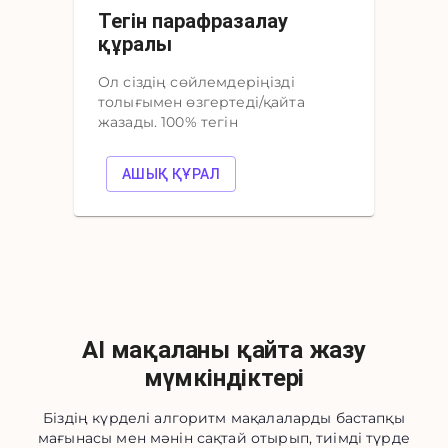
Тегін парафразалау
құралы
Ол сіздің сөйлемдеріңізді
толығымен өзгертеді/қайта
жазады. 100% тегін
АШЫҚ ҚҰРАЛ
AI мақаланы қайта жазу
мүмкіндіктері
Біздің күрделі алгоритм мақалаларды бастапқы
мағынасы мен мәнін сақтай отырып, тиімді түрде