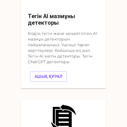
Тегін AI мазмұны
детекторы
Біздің тегін және кеңейтілген AI
мазмұн детекторын
пайдаланыңыз. Үшінші тарап
зерттеулері бойынша ең дәл.
Тегін AI мәтін детекторы. Тегін
ChatGPT детекторы.
АШЫҚ ҚҰРАЛ