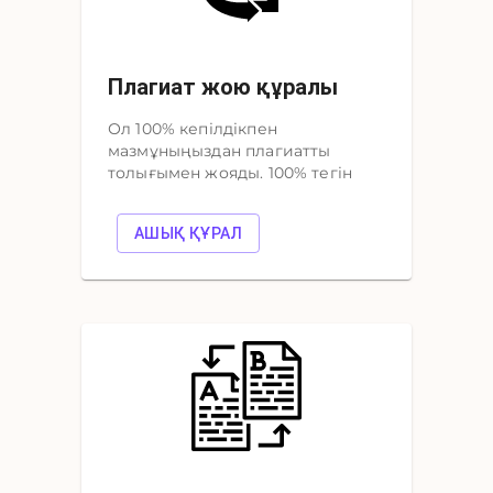
Плагиат жою құралы
Ол 100% кепілдікпен
мазмұныңыздан плагиатты
толығымен жояды. 100% тегін
АШЫҚ ҚҰРАЛ