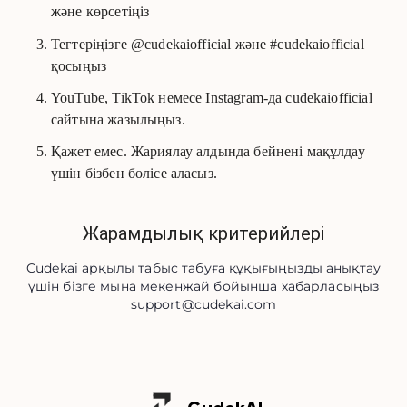
және көрсетіңіз
Тегтеріңізге @cudekaiofficial және #cudekaiofficial
қосыңыз
YouTube, TikTok немесе Instagram-да cudekaiofficial
сайтына жазылыңыз.
Қажет емес. Жариялау алдында бейнені мақұлдау
үшін бізбен бөлісе аласыз.
Жарамдылық критерийлері
Cudekai арқылы табыс табуға құқығыңызды анықтау
үшін бізге мына мекенжай бойынша хабарласыңыз
support@cudekai.com