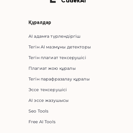
Cudek
AI
Құралдар
AI адамға түрлендіргіш
Тегін AI мазмұны детекторы
Тегін плагиат тексерушісі
Плагиат жою құралы
Тегін парафразалау құралы
Эссе тексерушісі
AI эссе жазушысы
Seo Tools
Free AI Tools