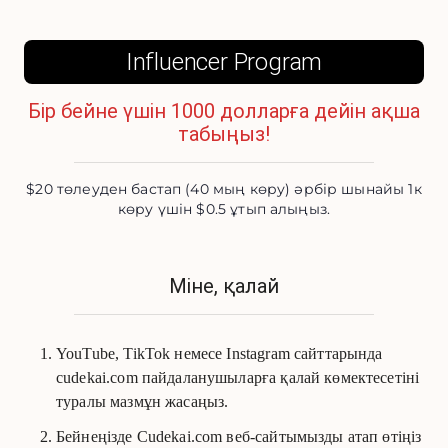
Influencer Program
Бір бейне үшін 1000 долларға дейін ақша
табыңыз!
$20 төлеуден бастап (40 мың көру) әрбір шынайы 1к
көру үшін $0.5 ұтып алыңыз.
Міне, қалай
YouTube, TikTok немесе Instagram сайттарында
cudekai.com пайдаланушыларға қалай көмектесетіні
туралы мазмұн жасаңыз.
Бейнеңізде Cudekai.com веб-сайтымызды атап өтіңіз