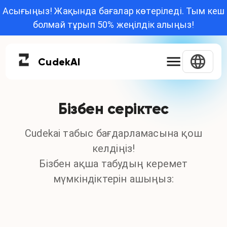
Асығыңыз! Жақында бағалар көтеріледі. Тым кеш
болмай тұрып 50% жеңілдік алыңыз!
Cudek
AI
Бізбен серіктес
Cudekai табыс бағдарламасына қош
келдіңіз!
Бізбен ақша табудың керемет
мүмкіндіктерін ашыңыз: