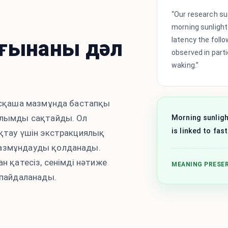
“Our research su
morning sunlight
latency the follo
ғынаны дәл
observed in part
waking.”
ысқаша мазмұнда бастапқы
ылымды сақтайды. Ол
Morning sunligh
is linked to fas
қтау үшін экстракциялық
азмұндауды қолданады.
н қатесіз, сенімді нәтиже
MEANING PRESE
 пайдаланады.