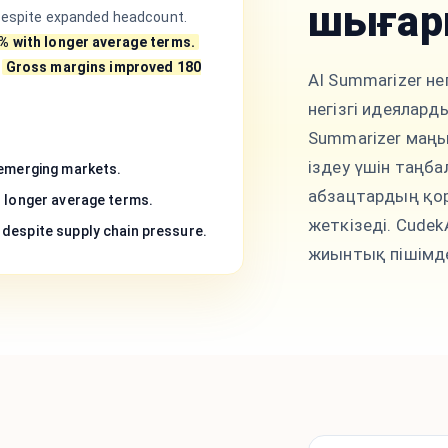
шығар
despite expanded headcount.
% with longer average terms.
Gross margins improved 180
AI Summarizer не
негізгі идеялар
Summarizer маң
іздеу үшін таңб
 emerging markets.
абзацтардың қор
h longer average terms.
жеткізеді. Cude
despite supply chain pressure.
жиынтық пішімд