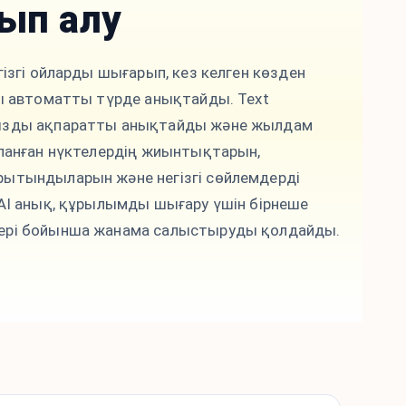
ып алу
гізгі ойларды шығарып, кез келген көзден
ды автоматты түрде анықтайды. Text
ызды ақпаратты анықтайды және жылдам
аланған нүктелердің жиынтықтарын,
ытындыларын және негізгі сөйлемдерді
kAI анық, құрылымды шығару үшін бірнеше
ері бойынша жанама салыстыруды қолдайды.