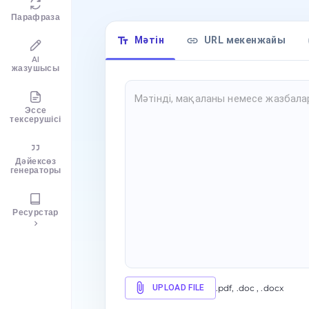
Парафраза
Мәтін
URL мекенжайы
AI
жазушысы
Эссе
тексерушісі
Дәйексөз
генераторы
Ресурстар
UPLOAD FILE
.pdf, .doc , .docx