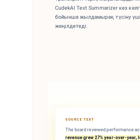
CudekAI Text Summarizer кез ке
бойынша жылдамырақ түсіну үші
жеңілдетеді.
SOURCE TEXT
The board reviewed performance acr
revenue grew 27% year-over-year, 