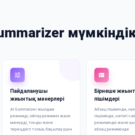
ummarizer мүмкіндік
Пайдаланушы
Бірнеше жиын
жиынтық мәнерлері
пішімдері
AI Summarizer жылдам
Абзац пішімінде, нү
режимді, ойлау режимін және
пішімінде, негізгі 
мәнерді, тонды және
режимінде және қ
тереңдікті толық бақылау үшін
абзац режимінде