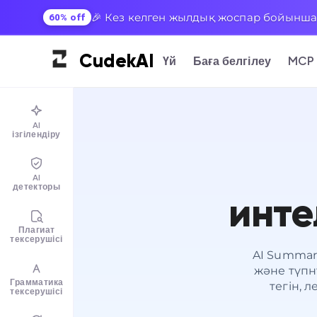
🎉 Кез келген жылдық жоспар бойынша 7
60% off
Cudek
AI
Үй
Баға белгілеу
MCP
AI
ізгілендіру
AI
детекторы
инте
Плагиат
тексерушісі
AI Summar
және түпн
Грамматика
тегін, 
тексерушісі