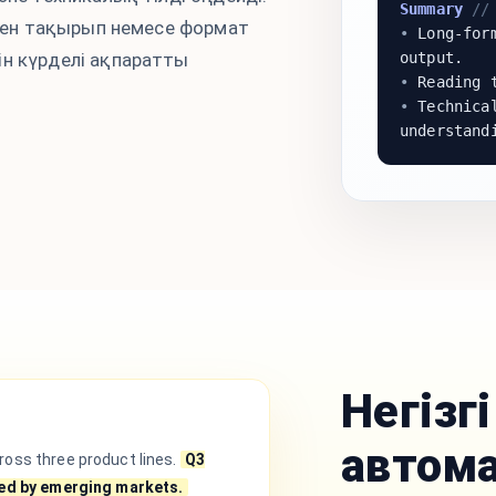
Summary
// 
лген тақырып немесе формат
•
Long-form
н күрделі ақпаратты
output.
•
Reading t
•
Technical
understand
Негізг
автом
oss three product lines.
Q3
led by emerging markets.