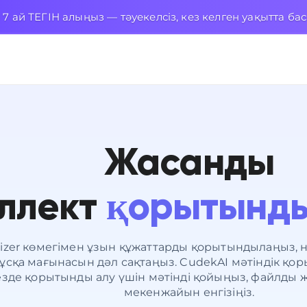
 ай ТЕГІН алыңыз — тәуекелсіз, кез келген уақытта ба
Жасанды
ллект
қорытынд
izer көмегімен ұзын құжаттарды қорытындылаңыз, н
ұсқа мағынасын дәл сақтаңыз. CudekAI мәтіндік қ
лезде қорытынды алу үшін мәтінді қойыңыз, файлды 
мекенжайын енгізіңіз.