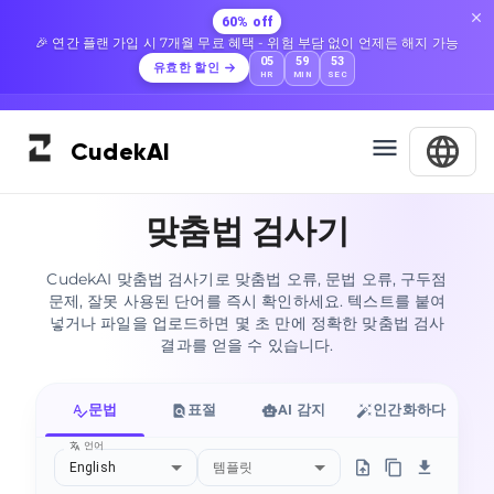
60% off
🎉 연간 플랜 가입 시 7개월 무료 혜택 - 위험 부담 없이 언제든 해지 가능
05
59
52
유효한 할인
HR
MIN
SEC
Cudek
AI
맞춤법 검사기
CudekAI 맞춤법 검사기로 맞춤법 오류, 문법 오류, 구두점
문제, 잘못 사용된 단어를 즉시 확인하세요. 텍스트를 붙여
넣거나 파일을 업로드하면 몇 초 만에 정확한 맞춤법 검사
결과를 얻을 수 있습니다.
문법
표절
AI 감지
인간화하다
언어
English
템플릿