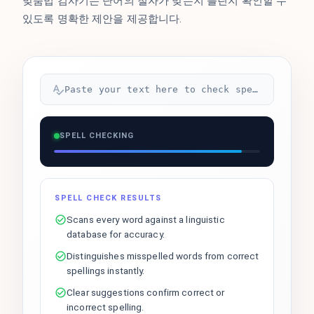
맞춤법 검사기는 단어의 철자가 맞는지 틀린지 확인할 수
있도록 명확한 제안을 제공합니다.
Paste your text here to check spelling...
SPELL CHECKING
SPELL CHECK RESULTS
Scans every word against a linguistic
database for accuracy.
Distinguishes misspelled words from correct
spellings instantly.
Clear suggestions confirm correct or
incorrect spelling.