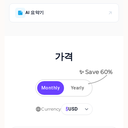
AI 요약기
가격
✨ Save
60
%
Monthly
Yearly
$
USD
Currency