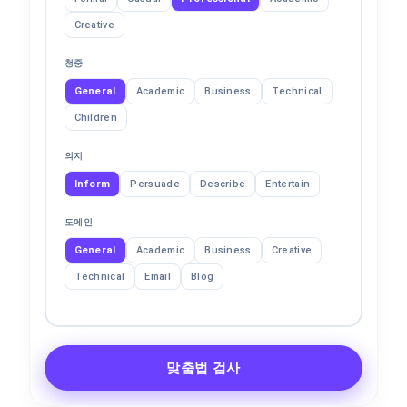
Creative
청중
General
Academic
Business
Technical
Children
의지
Inform
Persuade
Describe
Entertain
도메인
General
Academic
Business
Creative
Technical
Email
Blog
맞춤법 검사