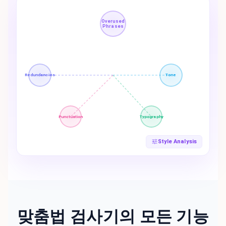
Overused
Phrases
Redundancies
Tone
Punctuation
Typography
Style Analysis
맞춤법 검사기의 모든 기능