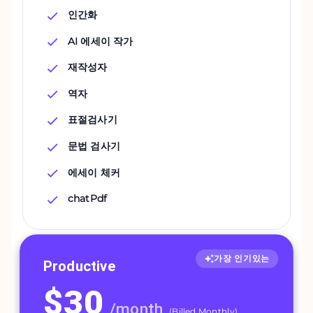
인간화
AI 에세이 작가
재작성자
역자
표절검사기
문법 검사기
에세이 체커
chatPdf
가장 인기있는
Productive
$
30
/
month
(
Billed Monthly
)