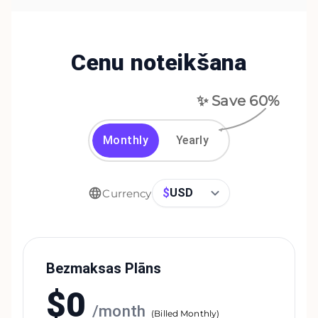
Cenu noteikšana
✨ Save
60
%
Monthly
Yearly
$
USD
Currency
Bezmaksas Plāns
$
0
/
month
(
Billed Monthly
)