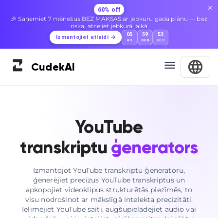
60% off
🎉 Saņemiet 7 mēnešus BEZ MAKSAS ar jebkuru gada plānu — bez
riska, atceliet jebkurā laikā
05
59
52
Izmantojiet atlaidi
HR
MIN
SEC
Cudek
AI
YouTube
transkriptu
ģenerators
Izmantojot YouTube transkriptu ģeneratoru,
ģenerējiet precīzus YouTube transkriptus un
apkopojiet videoklipus strukturētās piezīmēs, to
visu nodrošinot ar mākslīgā intelekta precizitāti.
Ielīmējiet YouTube saiti, augšupielādējiet audio vai