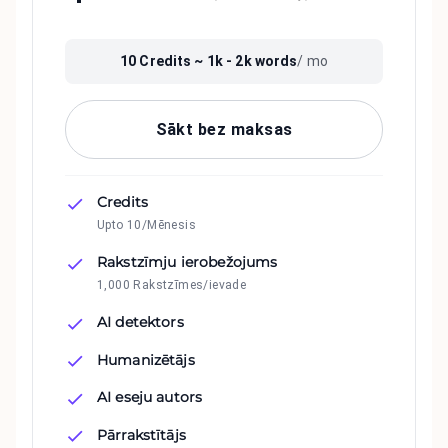
10
Credits ~
1k - 2k
words
/ mo
Sākt bez maksas
Credits
Upto 10/Mēnesis
Rakstzīmju ierobežojums
1,000 Rakstzīmes/ievade
AI detektors
Humanizētājs
AI eseju autors
Pārrakstītājs