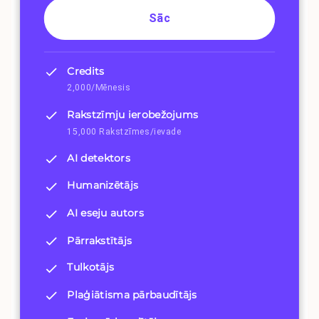
Sāc
Credits
2,000/Mēnesis
Rakstzīmju ierobežojums
15,000 Rakstzīmes/ievade
AI detektors
Humanizētājs
AI eseju autors
Pārrakstītājs
Tulkotājs
Plaģiātisma pārbaudītājs