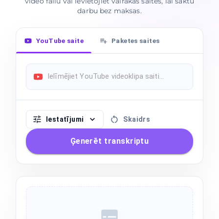
video failu vai ievietojiet vairākas saites, lai sāktu
darbu bez maksas.
YouTube saite
Paketes saites
Iestatījumi
Skaidrs
Ģenerēt transkriptu