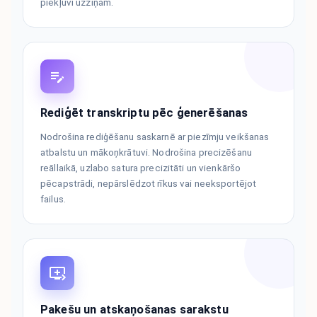
piekļuvi uzziņām.
Rediģēt transkriptu pēc ģenerēšanas
Nodrošina rediģēšanu saskarnē ar piezīmju veikšanas
atbalstu un mākoņkrātuvi. Nodrošina precizēšanu
reāllaikā, uzlabo satura precizitāti un vienkāršo
pēcapstrādi, nepārslēdzot rīkus vai neeksportējot
failus.
Pakešu un atskaņošanas sarakstu