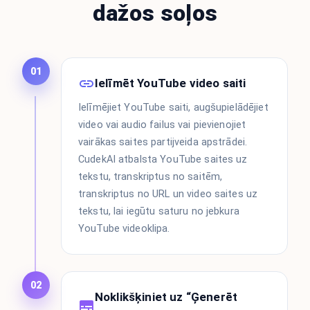
dažos soļos
01
Ielīmēt YouTube video saiti
Ielīmējiet YouTube saiti, augšupielādējiet
video vai audio failus vai pievienojiet
vairākas saites partijveida apstrādei.
CudekAI atbalsta YouTube saites uz
tekstu, transkriptus no saitēm,
transkriptus no URL un video saites uz
tekstu, lai iegūtu saturu no jebkura
YouTube videoklipa.
02
Noklikšķiniet uz “Ģenerēt