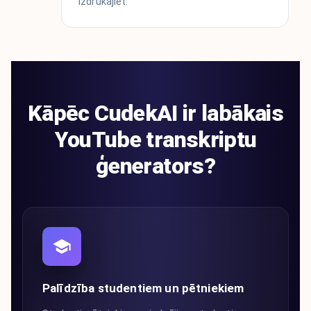
izdrukājiet.
Kāpēc CudekAI ir labākais
YouTube transkriptu
ģenerators?
Palīdzība studentiem un pētniekiem