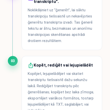
transkriptu”.
Noklikšķiniet uz “ģenerēt”, lai sāktu
transkripciju tiešsaistē un nekavējoties
ģenerētu transkripta izvadi. Tas ģenerē
tekstu ar ātru, bezmaksas un anonīmu
transkripcijas skenēšanas apstrādi
drošiem rezultātiem.
03
Kopēt, rediģēt vai lejupielādēt
Kopējiet, lejupielādējiet vai skatiet
transkriptu tiešsaistē dažu sekunžu
laikā. Rediģējiet transkriptu pēc
ģenerēšanas; kopējiet bez laika zīmoga;
eksportējiet vairākos formātos, tostarp
lejupielādējiet kā TXT; saglabājiet; vai