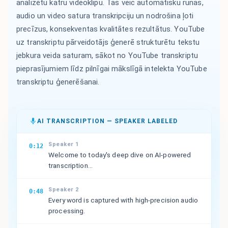
analizētu katru videoklipu. Tas veic automātisku runas,
audio un video satura transkripciju un nodrošina ļoti
precīzus, konsekventas kvalitātes rezultātus. YouTube
uz transkriptu pārveidotājs ģenerē strukturētu tekstu
jebkura veida saturam, sākot no YouTube transkriptu
pieprasījumiem līdz pilnīgai mākslīgā intelekta YouTube
transkriptu ģenerēšanai.
AI TRANSCRIPTION — SPEAKER LABELED
Speaker 1
0:12
Welcome to today's deep dive on AI-powered
transcription...
Speaker 2
0:48
Every word is captured with high-precision audio
processing.