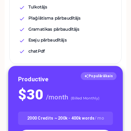
Tulkotājs
Plaģiātisma pārbaudītājs
Gramatikas pārbaudītājs
Eseju pārbaudītājs
chatPdf
Populārākais
Productive
$
30
/
month
(
Billed Monthly
)
2000
Credits ~
200k - 400k
words
/ mo