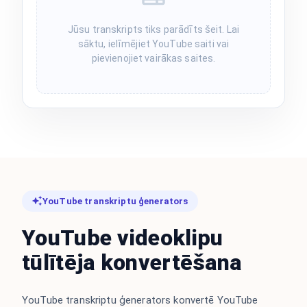
Jūsu transkripts tiks parādīts šeit. Lai
sāktu, ielīmējiet YouTube saiti vai
pievienojiet vairākas saites.
YouTube transkriptu ģenerators
YouTube videoklipu
tūlītēja konvertēšana
YouTube transkriptu ģenerators konvertē YouTube