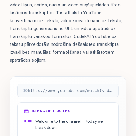
videoklipus, saites, audio un video augšupielādes tīros,
lasāmos transkriptos. Tas atbalsta YouTube
konvertēšanu uz tekstu, video konvertēšanu uz tekstu,
transkripta ģenerēšanu no URL un video apstrādi uz
transkriptu vairākos formātos. CudekAI YouTube uz
tekstu pārveidotājs nodrošina tiešsaistes transkripta
izvadi bez manuālas formatēšanas vai atkārtotiem
apstrādes soļiem.
https://www.youtube.com/watch?v=dQw4w9WgXcQ
TRANSCRIPT OUTPUT
Welcome to the channel — today we
0:00
break down...