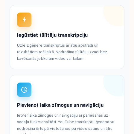
Iegūstiet tūlītēju transkripciju
Uzreiz ģenerē transkriptus ar ātru apstrādi un
rezultātiem reāllaikā. Nodrošina tūlītēju izvadi bez
kavēšanās jebkuram video vai failam.
Pievienot laika zīmogus un navigāciju
Ietver laika zīmogus un navigāciju ar pāriešanas uz
sadaļu funkcionalitāti. YouTube transkriptu ģeneratori
nodrošina ērtu pārvietošanos pa video saturu un ātru