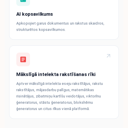
AI kopsavilkums
Apkopojiet garus dokumentus un rakstus skaidros,
strukturētos kopsavilkumos.
Mākslīgā intelekta rakstīšanas rīki
Aptver mākslīgā intelekta eseju rakstītājus, rakstu
rakstītājus, mājasdarbu palīgus, matemātikas
risinātājus, zibatmiņu kartīšu veidotājus, viktorīnu
ģeneratorus, stāstu ģeneratorus, blokshēmu
ģeneratorus un citus rīkus vienā platformā.