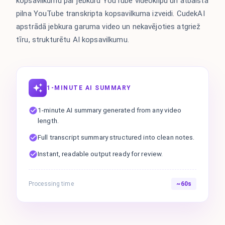
kopsavilkumu par jebkuru YouTube videoklipu un atbalsta
pilna YouTube transkripta kopsavilkuma izveidi. CudekAI
apstrādā jebkura garuma video un nekavējoties atgriež
tīru, strukturētu AI kopsavilkumu.
1-MINUTE AI SUMMARY
1-minute AI summary generated from any video
length.
Full transcript summary structured into clean notes.
Instant, readable output ready for review.
Processing time
~60s