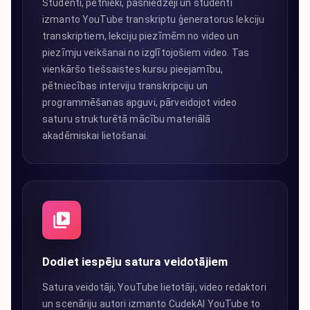
Studenti, pētnieki, pasniedzēji un studenti
izmanto YouTube transkriptu ģeneratorus lekciju
transkriptiem, lekciju piezīmēm no video un
piezīmju veikšanai no izglītojošiem video. Tas
vienkāršo tiešsaistes kursu pieejamību,
pētniecības interviju transkripciju un
programmēšanas apguvi, pārveidojot video
saturu strukturētā mācību materiālā
akadēmiskai lietošanai.
Dodiet iespēju satura veidotājiem
Satura veidotāji, YouTube lietotāji, video redaktori
un scenāriju autori izmanto CudekAI YouTube to