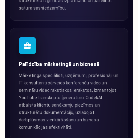
strukturētu izglītības izplatīšanu un palielinot
satura sasniedzamību.
Palīdzība mārketingā un biznesā
Mārketinga speciālisti, uzņēmumi, profesionāļi un
IT konsultanti pārveido konferenču video un
semināru video rakstiskos ierakstos, izmantojot
YouTube transkriptu ģeneratoru. CudekAI
atbalsta klientu sanāksmju piezīmes un
strukturētu dokumentāciju, uzlabojot
darbplūsmas vienkāršošanu un biznesa
komunikācijas efektivitāti.