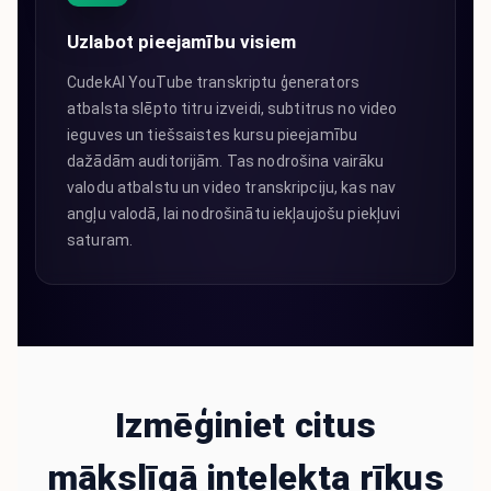
Uzlabot pieejamību visiem
CudekAI YouTube transkriptu ģenerators
atbalsta slēpto titru izveidi, subtitrus no video
ieguves un tiešsaistes kursu pieejamību
dažādām auditorijām. Tas nodrošina vairāku
valodu atbalstu un video transkripciju, kas nav
angļu valodā, lai nodrošinātu iekļaujošu piekļuvi
saturam.
Izmēģiniet citus
mākslīgā intelekta rīkus