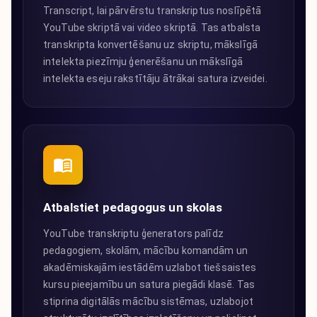
Transcript, lai pārvērstu transkriptus noslīpētā
YouTube skriptā vai video skriptā. Tas atbalsta
transkripta konvertēšanu uz skriptu, mākslīgā
intelekta piezīmju ģenerēšanu un mākslīgā
intelekta eseju rakstītāju ātrākai satura izveidei.
Atbalstiet pedagogus un skolas
YouTube transkriptu ģenerators palīdz
pedagogiem, skolām, mācību komandām un
akadēmiskajām iestādēm uzlabot tiešsaistes
kursu pieejamību un satura piegādi klasē. Tas
stiprina digitālās mācību sistēmas, uzlabojot