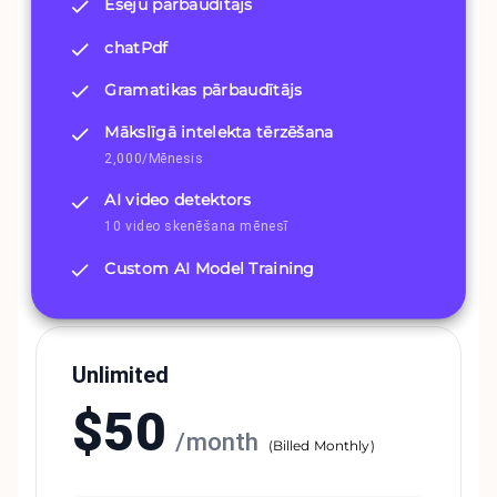
Eseju pārbaudītājs
chatPdf
Gramatikas pārbaudītājs
Mākslīgā intelekta tērzēšana
2,000/Mēnesis
AI video detektors
10 video skenēšana mēnesī
Custom AI Model Training
Unlimited
$
50
/
month
(
Billed Monthly
)