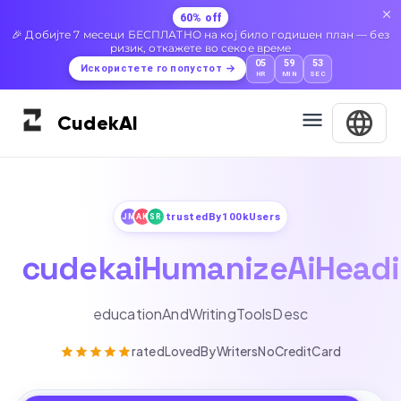
60% off
🎉 Добијте 7 месеци БЕСПЛАТНО на кој било годишен план — без
ризик, откажете во секое време
05
59
52
Искористете го попустот
HR
MIN
SEC
Cudek
AI
trustedBy100kUsers
JM
AK
SR
cudekaiHumanizeAiHead
educationAndWritingToolsDesc
ratedLovedByWritersNoCreditCard