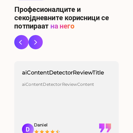
Професионалците и
секојдневните корисници се
потпираат
на него
aiContentDetectorReviewTitle
re
aiContentDetectorReviewContent
re
Daniel
D