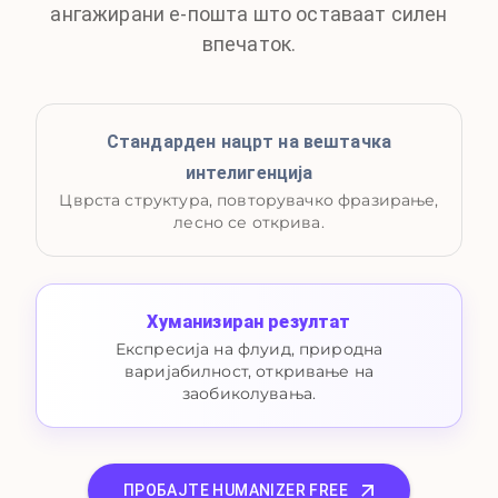
ангажирани е-пошта што оставаат силен
впечаток.
Стандарден нацрт на вештачка
интелигенција
Цврста структура, повторувачко фразирање,
лесно се открива.
Хуманизиран резултат
Експресија на флуид, природна
варијабилност, откривање на
заобиколувања.
ПРОБАЈТЕ HUMANIZER FREE