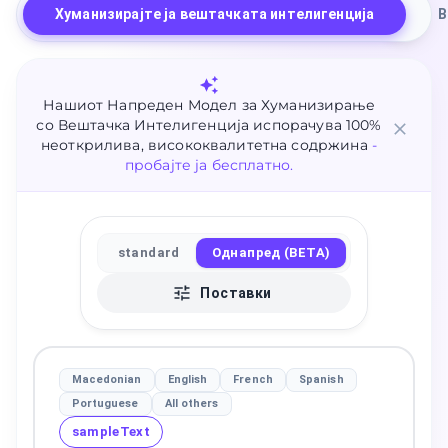
Хуманизирајте ја вештачката интелигенција
В
Нашиот Напреден Модел за Хуманизирање
со Вештачка Интелигенција испорачува 100%
неоткрилива, висококвалитетна содржина
-
пробајте ја бесплатно.
standard
Однапред (BETA)
Поставки
Macedonian
English
French
Spanish
Portuguese
All others
sampleText