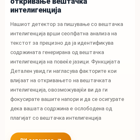
откривање вештачка
интелигенција
Нашиот детектор за пишување со вештачка
интелигенција врши сеопфатна анализа на
текстот за прецизно да ја идентификува
содржината генерирана од вештачка
интелигенција на повеќе јазици. Функцијата
Детален увид ги нагласува факторите кои
влијаат на откривањето на вештачката
интелигенција, овозможувајќи ви да ги
фокусирате вашите напори и да се осигурате
дека вашата содржина е ослободена од
плагијат со вештачка интелигенција