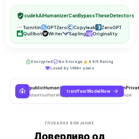
cudekAiHumanizerCanBypassTheseDetectors
Turnitin
GPTZero
Copyleak
ZeroGPT
Quillbot
Writer
Sapling
Originality
Encrypted
No Storage
4.9/5 Rating
Loved by 190k+ users
publicHumanizerCantCopyYourStyleTrainPriva
trainYourModelNow
shareYourPastWritingSamplesToTrainPrivateAIHumanizer
ГЛОБАЛНО ВЛИЈАНИЕ
Доверливо од