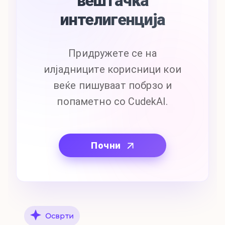
вештачка
интелигенција
Придружете се на
илјадниците корисници кои
веќе пишуваат побрзо и
попаметно со CudekAI.
Почни
Осврти