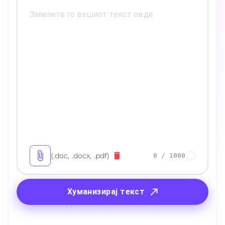
(.doc, .docx, .pdf)
0
/
1000
Хуманизирај текст