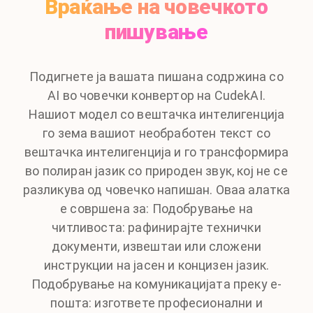
Враќање на човечкото
пишување
Подигнете ја вашата пишана содржина со
AI во човечки конвертор на CudekAI.
Нашиот модел со вештачка интелигенција
го зема вашиот необработен текст со
вештачка интелигенција и го трансформира
во полиран јазик со природен звук, кој не се
разликува од човечко напишан. Оваа алатка
е совршена за: Подобрување на
читливоста: рафинирајте технички
документи, извештаи или сложени
инструкции на јасен и концизен јазик.
Подобрување на комуникацијата преку е-
пошта: изгответе професионални и