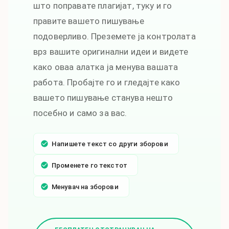
што поправате плагијат, туку и го
правите вашето пишување
подоверливо. Преземете ја контролата
врз вашите оригинални идеи и видете
како оваа алатка ја менува вашата
работа. Пробајте го и гледајте како
вашето пишување станува нешто
посебно и само за вас.
Напишете текст со други зборови
Променете го текстот
Менувач на зборови