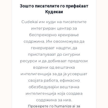
Зошто писателите го прифаќаат
Кудекаи
Cudekai им нуди на писателите
интегриран центар за
беспрекорно креирање
содржина. Им овозможува да
генерираат нацрти, да
пристапуваат до сигурни
ресурси и да добиваат предлози
водени од вештачка
интелигенција за да ја усовршат
својата работа, ефикасно
обезбедувајќи вештачка
интелигенција која создава
содржина за нив.
Проверете го humanize ai за