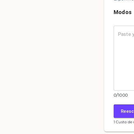
Modos
0
/
1000
Reesc
1 Custo de 