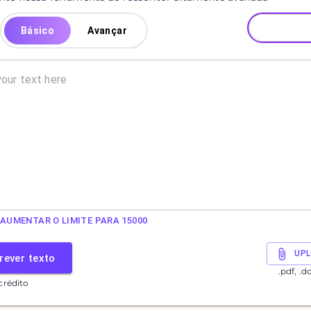
Básico
Avançar
AUMENTAR O LIMITE PARA 15000
UPL
rever texto
.pdf, .d
crédito