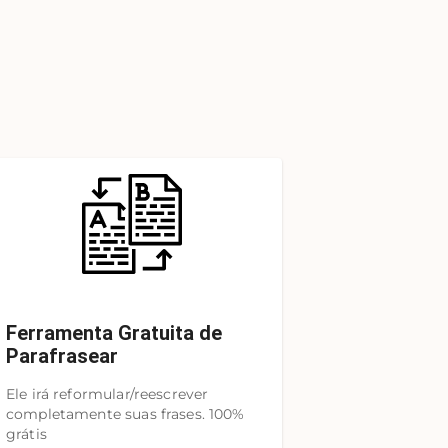
Ferramenta Gratuita de
Parafrasear
Ele irá reformular/reescrever
completamente suas frases. 100%
grátis