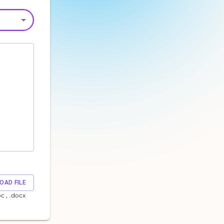
OAD FILE
oc , .docx