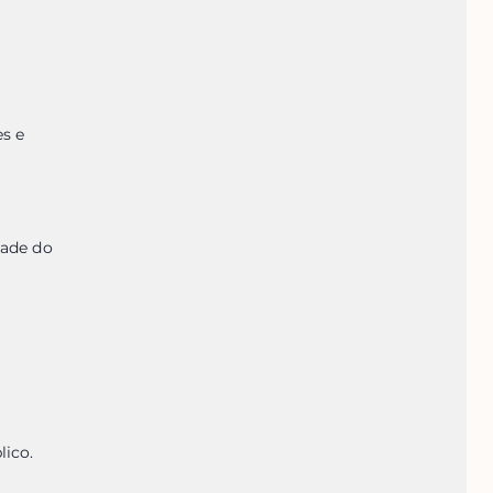
s e 
ade do 
lico.