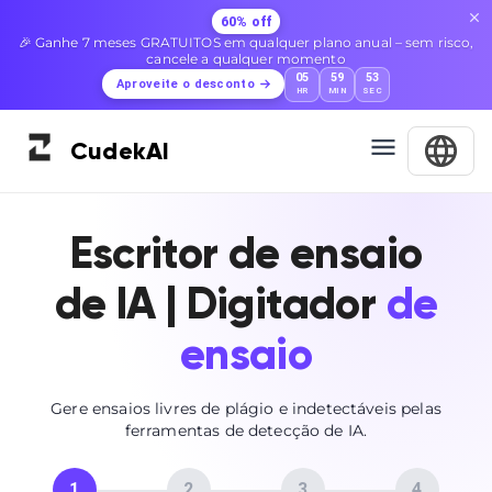
60% off
🎉 Ganhe 7 meses GRATUITOS em qualquer plano anual – sem risco,
cancele a qualquer momento
05
59
52
Aproveite o desconto
HR
MIN
SEC
Cudek
AI
Escritor de ensaio
de IA | Digitador
de
ensaio
Gere ensaios livres de plágio e indetectáveis ​​pelas
ferramentas de detecção de IA.
1
2
3
4