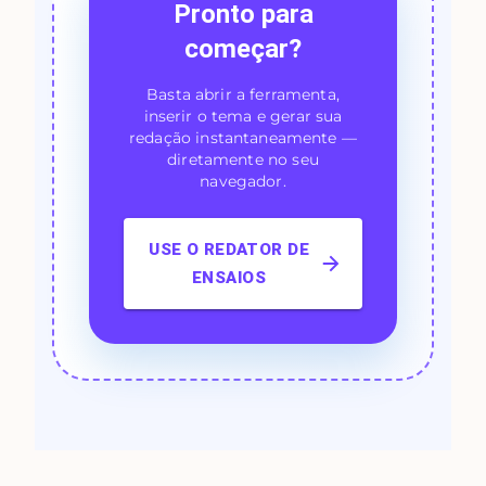
Pronto para
começar?
Basta abrir a ferramenta,
inserir o tema e gerar sua
redação instantaneamente —
diretamente no seu
navegador.
USE O REDATOR DE
ENSAIOS