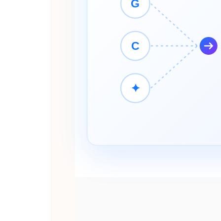
G
C
✦