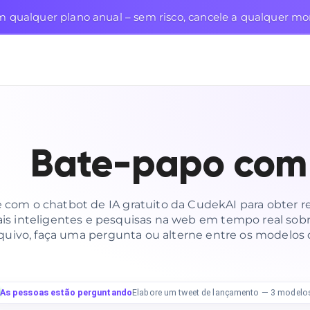
qualquer plano anual – sem risco, cancele a qualquer m
Bate-papo com
 com o chatbot de IA gratuito da CudekAI para obter r
is inteligentes e pesquisas na web em tempo real sobr
uivo, faça uma pergunta ou alterne entre os modelos 
As pessoas estão perguntando
Depurar código com uma equipe de 