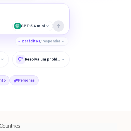
GPT-5.4 mini
≈
2
créditos
/ responder
nho
Resolva um problema
nto
Personas
 Countries