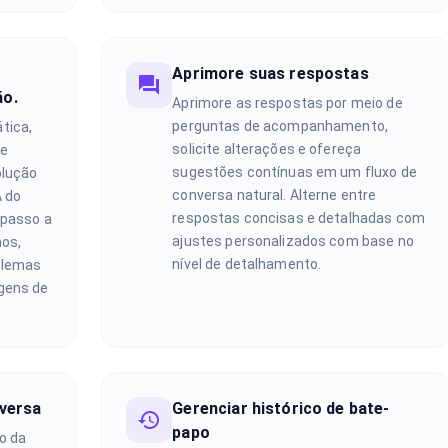
Aprimore suas respostas
ão.
Aprimore as respostas por meio de
perguntas de acompanhamento,
tica,
solicite alterações e ofereça
de
sugestões contínuas em um fluxo de
olução
conversa natural. Alterne entre
A do
respostas concisas e detalhadas com
 passo a
ajustes personalizados com base no
mos,
nível de detalhamento.
blemas
gens de
versa
Gerenciar histórico de bate-
papo
o da