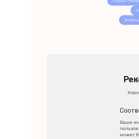
Острый генер
Н
Тенденц
Рек
Хоро
Соотв
Ваше им
пользов
может б