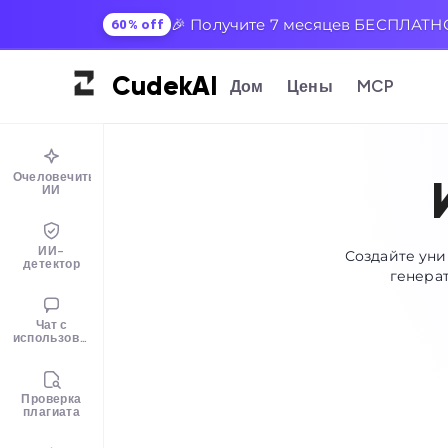
🎉 Получите 7 месяцев БЕСПЛАТНО
60% off
Cudek
AI
Дом
Цены
MCP
Очеловечить
ИИ
ИИ-
Создайте уни
детектор
генерат
Чат с
использованием
ИИ
Проверка
плагиата