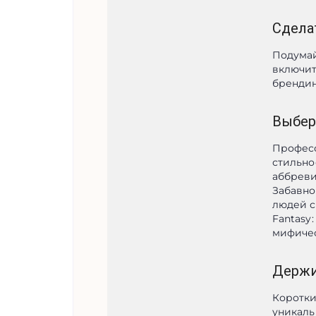
Сдела
Подумай
включит
брендин
Выбер
Професс
стильно
аббреви
Забавно
людей с
Fantasy
мифичес
Держи
Коротки
уникаль