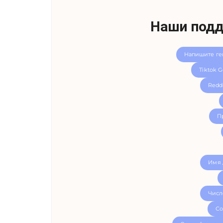
Наши подд
Напишите ге
Tiktok G
Reddi
П
Имя 
Числ
Со