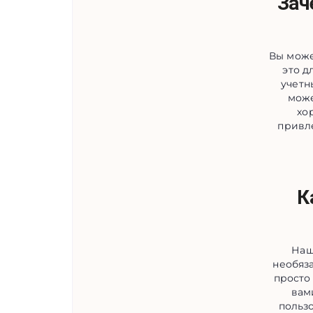
Зач
Вы може
это д
учетн
може
хо
привл
К
Наш
необяз
просто
вам
польз