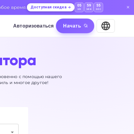
05
59
54
юбое время.
Доступная скидка
HR
MIN
SEC
Авторизоваться
Начать
атора
гновенно с помощью нашего
иль и многое другое!