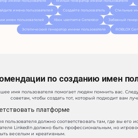
атор имени пользователя
Милый генератор имени пользователя
айдите имена пользователей
Создайте пользователь
Стильные им
ии имен пользователей
Xbox username Generator
Забавный генер
Эстетический генератор имени пользователя
ROBLOX Gen
омендации по созданию имен по
шее имя пользователя помогает людям помнить вас. След
советам, чтобы создать тот, который подходит вам луч
етствовать платформе
я пользователя должно соответствовать там, где вы его ис
ателя LinkedIn должно быть профессиональным, но игровое
ыть веселым и креативным.