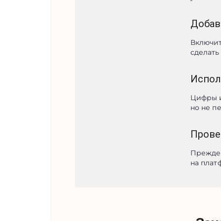
Добав
Включит
сделать
Испол
Цифры и
но не п
Провер
Прежде 
на плат