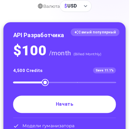
$
USD
Валюта
Самый популярный
API Разработчика
$
100
/
month
(
Billed Monthly
)
4,500
Credits
Save 11.1%
Начать
Модели гуманизатора