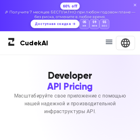
60% off
🎉 Получите 7 месяцев БЕСПЛАТНО при любом годовом плане —
без риска, отмените в любое время.
05
59
55
Доступная скидка
HR
MIN
SEC
Cudek
AI
Developer
API Pricing
Масштабируйте свое приложение с помощью
нашей надежной и производительной
инфраструктуры API.