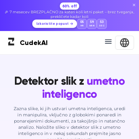
60% off
🎉 7 mesecev BREZPLAČNO za kateri koli letni paket – brez tveganja,
prekličete kadar koli
05
59
52
Izkoristite popust
HR
MIN
SEC
Cudek
AI
Detektor slik z
umetno
inteligenco
Zazna slike, ki jih ustvari umetna inteligenca, uredi
in manipulira, vključno z globokimi ponaredi in
ponarejenimi dokumenti, za takojšnjo in natančno
analizo. Naložite sliko v detektor slik z umetno
inteligenco in v nekaj sekundah prejmite jasno