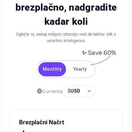
brezplačno, nadgradite
kadar koli
Oglejte si, zakaj milijoni izberejo naš detektor slik z
umetno inteligenco
✨ Save
60
%
Monthly
Yearly
$
USD
Currency
Brezplačni Načrt