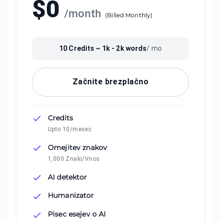
$
0
/
month
(
Billed Monthly
)
10
Credits ~
1k - 2k
words
/ mo
Začnite brezplačno
Credits
Upto 10/mesec
Omejitev znakov
1,000 Znaki/Vnos
AI detektor
Humanizator
Pisec esejev o AI