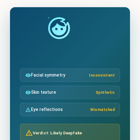
Facial symmetry
Inconsistent
Skin texture
Synthetic
Eye reflections
Mismatched
Verdict: Likely Deepfake