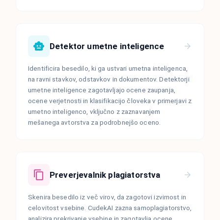
Detektor umetne inteligence
Identificira besedilo, ki ga ustvari umetna inteligenca,
na ravni stavkov, odstavkov in dokumentov. Detektorji
umetne inteligence zagotavljajo ocene zaupanja,
ocene verjetnosti in klasifikacijo človeka v primerjavi z
umetno inteligenco, vključno z zaznavanjem
mešanega avtorstva za podrobnejšo oceno.
Preverjevalnik plagiatorstva
Skenira besedilo iz več virov, da zagotovi izvirnost in
celovitost vsebine. CudekAI zazna samoplagiatorstvo,
analizira prekrivanje vsebine in zagotavlja ocene