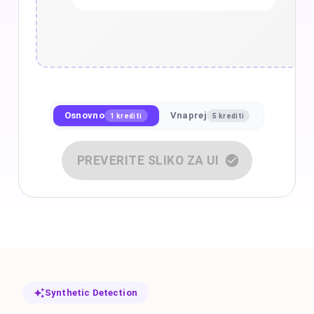
Osnovno
Vnaprej
1 krediti
5 krediti
PREVERITE SLIKO ZA UI
Synthetic Detection