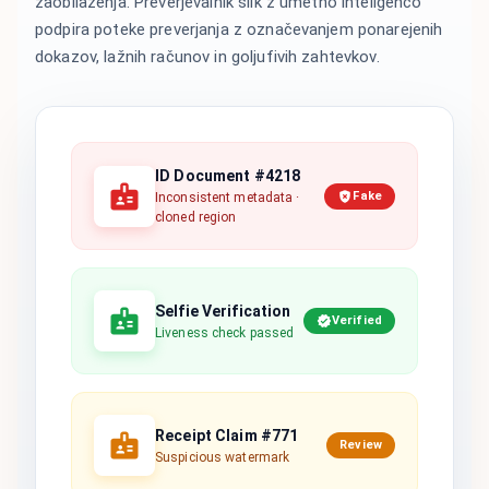
zaobilaženja. Preverjevalnik slik z umetno inteligenco
podpira poteke preverjanja z označevanjem ponarejenih
dokazov, lažnih računov in goljufivih zahtevkov.
ID Document #4218
Fake
Inconsistent metadata ·
cloned region
Selfie Verification
Verified
Liveness check passed
Receipt Claim #771
Review
Suspicious watermark