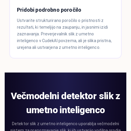
Pridobi podrobno poročilo
Ustvarite strukturirano poročilo o pristnosti z
rezultati, ki temeljijo na zaupanju, in jasnimi izidi
zaznavanja. Preverjevalnik slik z umetno
inteligenco v CudekAI povzema, ali je slika pristna,
urejena ali ustvarjena z umetno inteligenco.
Večmodelni detektor slik z
umetno inteligenco
Detektor slik z umetno inteligenco uporablja večmodelni
sistem za prepoznavanje slik, ki jih ustvarijo vodilna orodja