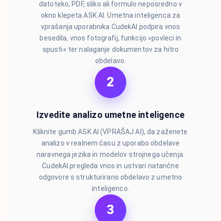
datoteko, PDF, sliko ali formulo neposredno v
okno klepeta ASK AI. Umetna inteligenca za
vprašanja uporabnika CudekAI podpira vnos
besedila, vnos fotografij, funkcijo »povleci in
spusti« ter nalaganje dokumentov za hitro
obdelavo.
2
Izvedite analizo umetne inteligence
Kliknite gumb ASK AI (VPRAŠAJ AI), da zaženete
analizo v realnem času z uporabo obdelave
naravnega jezika in modelov strojnega učenja.
CudekAI pregleda vnos in ustvari natančne
odgovore s strukturirano obdelavo z umetno
inteligenco.
3