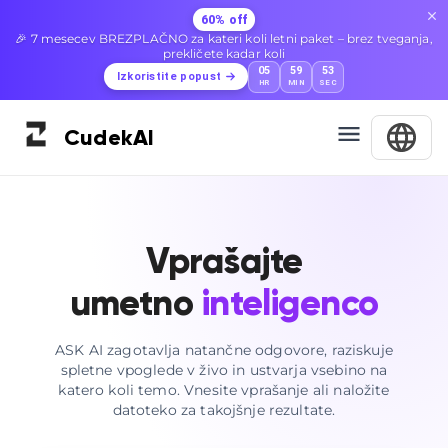
60% off
🎉 7 mesecev BREZPLAČNO za kateri koli letni paket – brez tveganja,
prekličete kadar koli
05
59
52
Izkoristite popust
HR
MIN
SEC
Cudek
AI
Vprašajte
umetno
inteligenco
ASK AI zagotavlja natančne odgovore, raziskuje
spletne vpoglede v živo in ustvarja vsebino na
katero koli temo. Vnesite vprašanje ali naložite
datoteko za takojšnje rezultate.