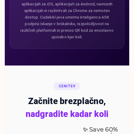
aplikacijah za iOS, aplikacijah za Android, namiznih
aplikacijah in razširitvah za Chrome za nemoten
dostop. CudekAI-jeva umetna inteligenca ASK
podpira iskanje v brskalniku, razpoložljivost na
različnih platformah in prenos QR kod za enostavno
uporabo kjer koli.
CENITEV
Začnite brezplačno,
nadgradite kadar koli
✨ Save
60
%