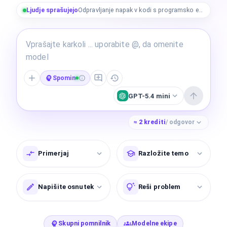
Ljudje sprašujejo
Odpravljanje napak v kodi s programsko ekipo
Spomin
GPT-5.4 mini
≈
2
krediti
/ odgovor
Primerjaj
Razložite temo
Napišite osnutek
Reši problem
Skupni pomnilnik
Modelne ekipe