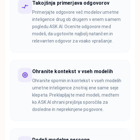
Takojšnja primerjava odgovorov
Primerjajte odgovore več modelov umetne
inteligence drug ob drugem v enem samem
pogledu ASK AI. Ocenite odgovore med
modeli, da ugotovite najbolj natančen in
relevanten odgovor za vsako vprašanje.
Ohranite kontekst v vseh modelih
Ohranite spomin in kontekst v vseh modelih
umetne inteligence znotraj ene same seje
klepeta. Preklapljajte med modeli, medtem
ko ASK AI ohrani prejšnja sporočila za
dosledne in neprekinjene pogovore.
Dodeli modelne persone