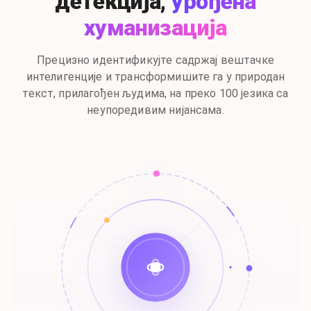
детекција,
урођена
хуманизација
Прецизно идентификујте садржај вештачке
интелигенције и трансформишите га у природан
текст, прилагођен људима, на преко 100 језика са
неупоредивим нијансама.