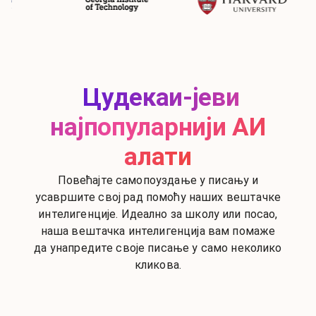
Цудекаи-јеви
најпопуларнији АИ
алати
Повећајте самопоуздање у писању и
усавршите свој рад помоћу наших вештачке
интелигенције. Идеално за школу или посао,
наша вештачка интелигенција вам помаже
да унапредите своје писање у само неколико
кликова.