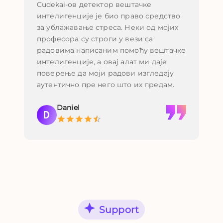
Cudekai-ов детектор вештачке
Ко
интелигенције је био право средство
ху
за ублажавање стреса. Неки од мојих
св
професора су строги у вези са
за
радовима написаним помоћу вештачке
и 
интелигенције, а овај алат ми даје
со
поверење да моји радови изгледају
аутентично пре него што их предам.
Daniel
D
Support