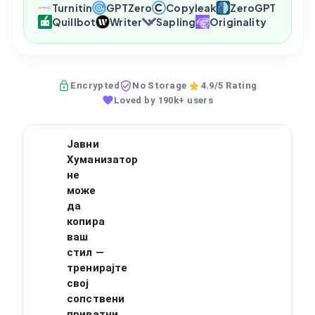
Turnitin
GPTZero
Copyleak
ZeroGPT
Quillbot
Writer
Sapling
Originality
Encrypted
No Storage
4.9/5 Rating
Loved by 190k+ users
Јавни
Хуманизатор
не
може
да
копира
ваш
стил —
тренирајте
свој
сопствени
приватни