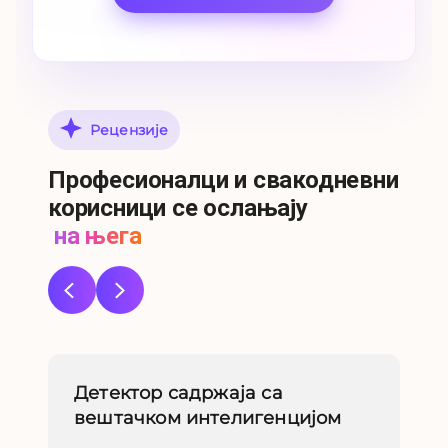
Рецензије
Професионалци и свакодневни
корисници се ослањају
на њега
Детектор садржаја са
У
вештачком интелигенцијом
ин