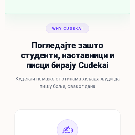
WHY CUDEKAI
Погледајте зашто
студенти, наставници и
писци бирају Cudekai
Кудекаи помаже стотинама хиљада људи да
пишу боље, сваког дана
✍️