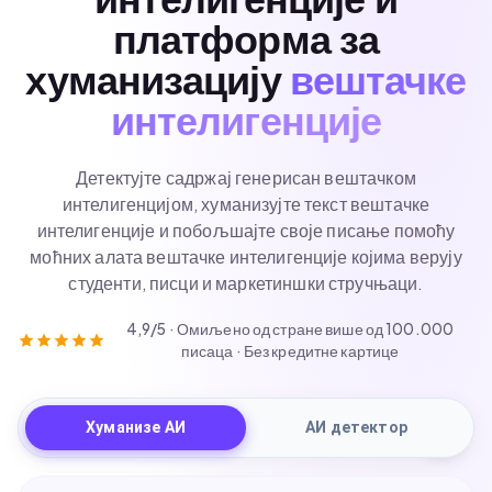
интелигенције и
платформа за
хуманизацију
вештачке
интелигенције
Детектујте садржај генерисан вештачком
интелигенцијом, хуманизујте текст вештачке
интелигенције и побољшајте своје писање помоћу
моћних алата вештачке интелигенције којима верују
студенти, писци и маркетиншки стручњаци.
4,9/5 · Омиљено од стране више од 100.000
писаца · Без кредитне картице
Хуманизе АИ
АИ детектор