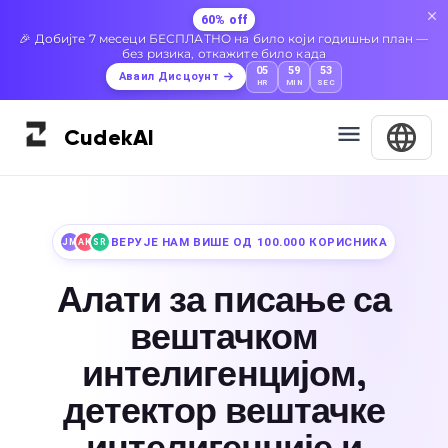
60% off
🎉 Добијте 7 месеци БЕСПЛАТНО на било који годишњи план —
без ризика, откажите било када
05
59
51
Аваил Дисцоунт
HR
MIN
SEC
Cudek
AI
ВЕРУЈЕ НАМ ВИШЕ ОД 100.000 КОРИСНИКА
JM
AK
SR
Алати за писање са
вештачком
интелигенцијом,
детектор вештачке