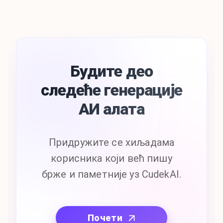
Будите део
следеће генерације
АИ алата
Придружите се хиљадама
корисника који већ пишу
брже и паметније уз CudekAI.
Почети