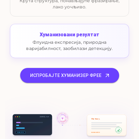
Крута структура, понављајуће фразирање,
лако уочљиво.
Хуманизовани резултат
Флуидна експресија, природна
варијабилност, заобилази детекцију.
ИСПРОБАЈТЕ ХУМАНИЗЕР ФРЕЕ
SOURCE.txt
The Story.
100% HUMAN
HUMANIZED
ROBOTIC