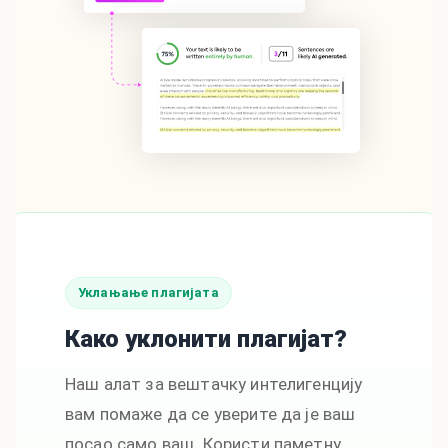
Уклањање плагијата
Како уклонити плагијат?
Наш алат за вештачку интелигенцију
вам помаже да се уверите да је ваш
посао само ваш. Користи паметну