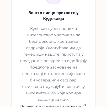
Зашто писци прихватају
Кудекаија
Кудекаи нуди писцима
интегрисано чвориште за
беспрекорно креирање
садржаја. Омогућава им да
генеришу нацрте, приступају
поузданим ресурсима и добијају
предлоге засноване на
вештачкој интелигенцији како
би усавршили свој рад,
ефикасно пружајући вештачку
интелигенцију која креира
садржај за њих.
Проверите хуманизе аи за писце