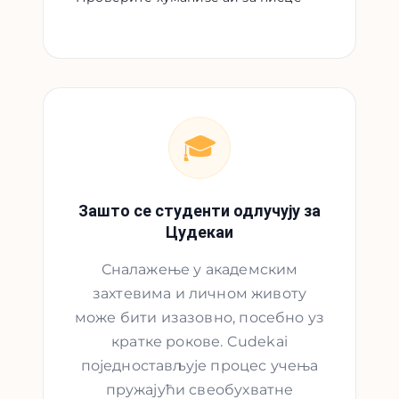
🎓
Зашто се студенти одлучују за
Цудекаи
Сналажење у академским
захтевима и личном животу
може бити изазовно, посебно уз
кратке рокове. Cudekai
поједностављује процес учења
пружајући свеобухватне