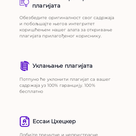
плагијата
Обезбедите оригиналност свог садржаја
и побољшајте његов интегритет
коришћењем нашег алата за откривање
плагијата прилагођеног кориснику.
Уклањање плагијата
Потпуно ће уклонити плагијат са вашег
садржаја уз 100% гаранцију. 100%
бесплатно
Ессаи Цхецкер
Добијте тренутне и непристрасне