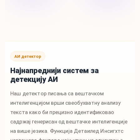
АИ детектор
Најнапреднији систем за
детекцију АИ
Наш детектор писања са вештачком
интелигенцијом врши свеобухватну анализу
текста како би прецизно идентификовао
садржај генерисан од вештачке интелигенције
на више језика. Функција Детаилед Инсигхтс