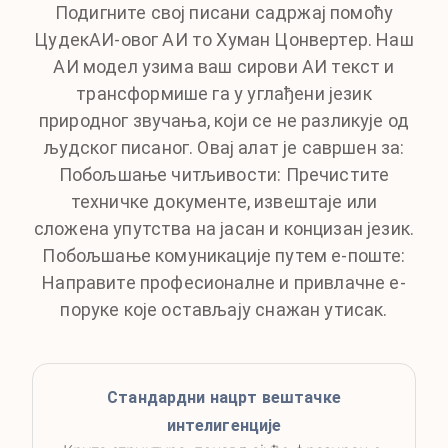
Подигните свој писани садржај помоћу
ЦудекАИ-овог АИ то Хуман Цонвертер. Наш
АИ модел узима ваш сирови АИ текст и
трансформише га у углађени језик
природног звучања, који се не разликује од
људског писаног. Овај алат је савршен за:
Побољшање читљивости: Пречистите
техничке документе, извештаје или
сложена упутства на јасан и концизан језик.
Побољшање комуникације путем е-поште:
Направите професионалне и привлачне е-
поруке које остављају снажан утисак.
Стандардни нацрт вештачке
интелигенције