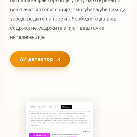
наглашава факторе који утичу на откривање
вештачке интелигенције, омогућавајући вам да
усредсредите напоре и обезбедите да ваш
садржај не садржи плагијат вештачке
интелигенције
АИ детектор