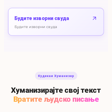
Будите изворни свуда
Будите изворни свуда
Кудекаи Хуманизер
Хуманизирајте свој текст
Вратите људско писање