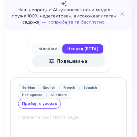
Наш напредни AI хуманизациони модел
пружа 100% недетектован, висококвалитетан
садржај
— испробајте га бесплатно.
standard
Напред (BETA)
Подешавања
Serbian
English
French
Spanish
Portuguese
All others
Пробајте узорак