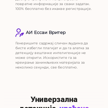
повратне информације за сваки задатак.
100% бесплатно без икакве регистрације.
АИ Ессаи Вритер
Генеришите садржај сличан људима да
бисте избегли плагијат и да га алатка за
детекцију вештачке интелигенције не
може открити. Искористите га за
креирање занимљивих материјала за
неколико секунди, све бесплатно.
Универзална