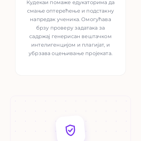
Кудекаи помаже едукаторима да
смање оптерећење и подстакну
напредак ученика. Омогућава
брзу проверу задатака за
садржај генерисан вештачком
интелигенцијом и плагијат, и
убрзава оцењивање пројеката.