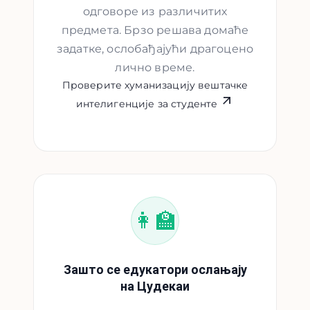
одговоре из различитих
предмета. Брзо решава домаће
задатке, ослобађајући драгоцено
лично време.
Проверите хуманизацију вештачке
интелигенције за студенте
👩‍🏫
Зашто се едукатори ослањају
на Цудекаи