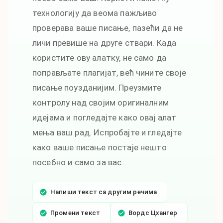
технологију да веома пажљиво
проверава ваше писање, пазећи да не
личи превише на друге ствари. Када
користите ову алатку, не само да
поправљате плагијат, већ чините своје
писање поузданијим. Преузмите
контролу над својим оригиналним
идејама и погледајте како овај алат
мења ваш рад. Испробајте и гледајте
како ваше писање постаје нешто
посебно и само за вас.
Напиши текст са другим речима
Промени текст
Вордс Цхангер