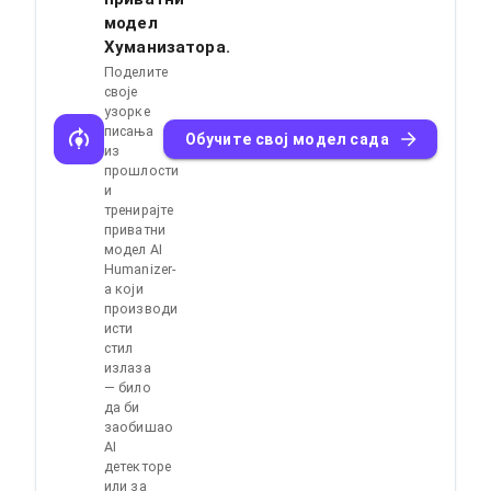
модел
Хуманизатора.
Поделите
своје
узорке
писања
Обучите свој модел сада
из
прошлости
и
тренирајте
приватни
модел AI
Humanizer-
а који
производи
исти
стил
излаза
— било
да би
заобишао
AI
детекторе
или за