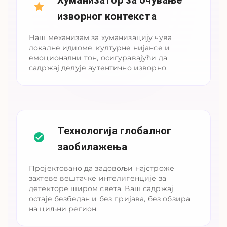
Хуманизатор за очување
изворног контекста
Наш механизам за хуманизацију чува
локалне идиоме, културне нијансе и
емоционални тон, осигуравајући да
садржај делује аутентично изворно.
Технологија глобалног
заобилажења
Пројектовано да задовољи најстроже
захтеве вештачке интелигенције за
детекторе широм света. Ваш садржај
остаје безбедан и без пријава, без обзира
на циљни регион.