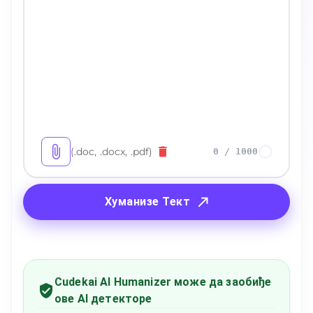
(.doc, .docx, .pdf)
0
/
1000
Хуманизе Тект
Cudekai AI Humanizer може да заобиђе
ове AI детекторе