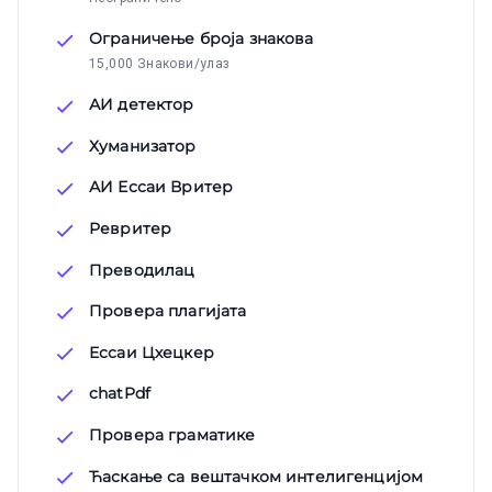
Ограничење броја знакова
15,000 Знакови/улаз
АИ детектор
Хуманизатор
АИ Ессаи Вритер
Ревритер
Преводилац
Провера плагијата
Ессаи Цхецкер
chatPdf
Провера граматике
Ћаскање са вештачком интелигенцијом