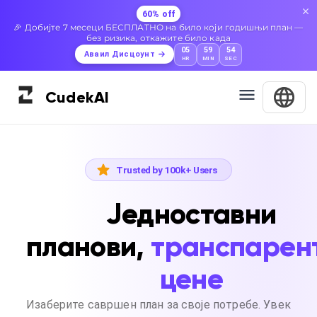
60% off
🎉 Добијте 7 месеци БЕСПЛАТНО на било који годишњи план —
без ризика, откажите било када
05
59
53
Аваил Дисцоунт
HR
MIN
SEC
Cudek
AI
Trusted by 100k+ Users
Једноставни
планови,
транспарен
цене
Изаберите савршен план за своје потребе. Увек