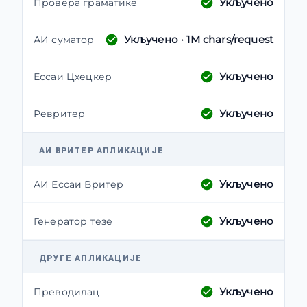
Укључено
Провера граматике
Укључено
· 1M chars/request
АИ суматор
Укључено
Ессаи Цхецкер
Укључено
Ревритер
АИ ВРИТЕР АПЛИКАЦИЈЕ
Укључено
АИ Ессаи Вритер
Укључено
Генератор тезе
ДРУГЕ АПЛИКАЦИЈЕ
Укључено
Преводилац