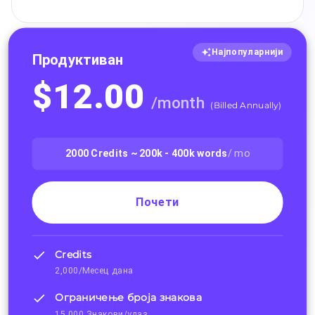
Најпопуларнији
Продуктиван
$
12.00
/
month
(
Billed Annually
)
2000
Credits ~
200k - 400k
words
/ mo
Почети
Credits
2,000/Месец дана
Ограничење броја знакова
15,000 Знакови/улаз