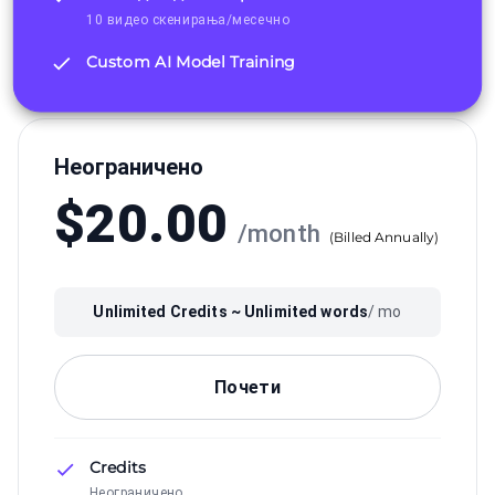
10 видео скенирања/месечно
Custom AI Model Training
Неограничено
$
20.00
/
month
(
Billed Annually
)
Unlimited
Credits ~
Unlimited
words
/ mo
Почети
Credits
Неограничено