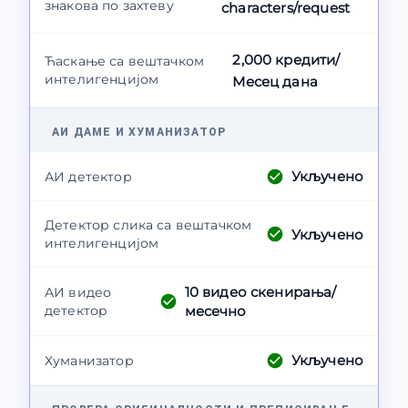
знакова по захтеву
characters/request
2,000 кредити/
Ћаскање са вештачком
интелигенцијом
Месец дана
АИ ДАМЕ И ХУМАНИЗАТОР
Укључено
АИ детектор
Детектор слика са вештачком
Укључено
интелигенцијом
10
видео скенирања/
АИ видео
детектор
месечно
Укључено
Хуманизатор