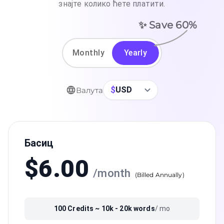
знајте колико ћете платити.
✨ Save
60
%
Monthly
Yearly
$
USD
Валута
Басиц
$
6.00
/
month
(
Billed Annually
)
100
Credits ~
10k - 20k
words
/ mo