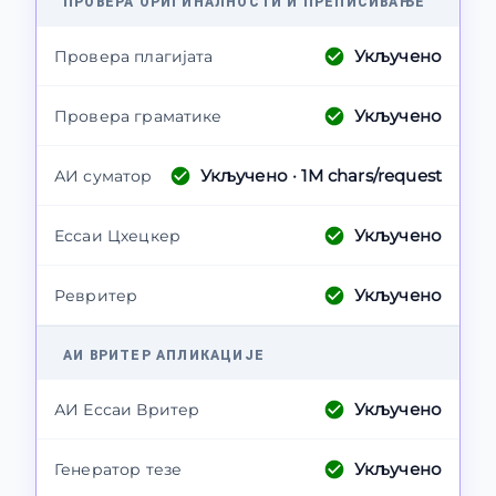
ПРОВЕРА ОРИГИНАЛНОСТИ И ПРЕПИСИВАЊЕ
Укључено
Провера плагијата
Укључено
Провера граматике
Укључено
· 1M chars/request
АИ суматор
Укључено
Ессаи Цхецкер
Укључено
Ревритер
АИ ВРИТЕР АПЛИКАЦИЈЕ
Укључено
АИ Ессаи Вритер
Укључено
Генератор тезе