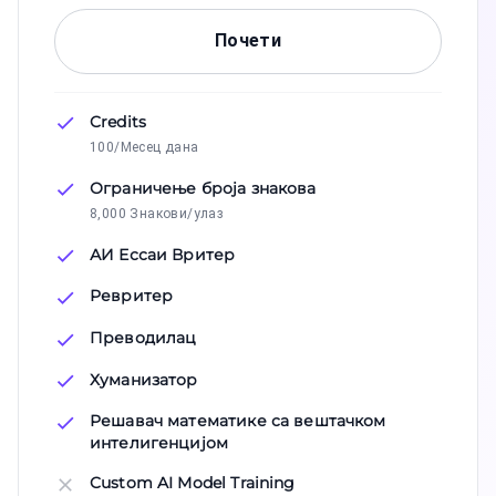
Почети
Credits
100/Месец дана
Ограничење броја знакова
8,000 Знакови/улаз
АИ Ессаи Вритер
Ревритер
Преводилац
Хуманизатор
Решавач математике са вештачком
интелигенцијом
Custom AI Model Training