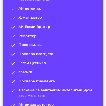
АИ детектор
Хуманизатор
АИ Ессаи Вритер
Ревритер
Преводилац
Провера плагијата
Ессаи Цхецкер
chatPdf
Провера граматике
Ћаскање са вештачком интелигенцијом
2,000/Месец дана
АИ видео детектор