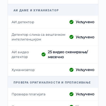
АИ ДАМЕ И ХУМАНИЗАТОР
Укључено
АИ детектор
Детектор слика са вештачком
Укључено
интелигенцијом
25
видео скенирања/
АИ видео
детектор
месечно
Укључено
Хуманизатор
ПРОВЕРА ОРИГИНАЛНОСТИ И ПРЕПИСИВАЊЕ
Укључено
Провера плагијата