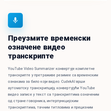
Преузмите временски
означене видео
транскрипте
YouTube Video Summarizer конвертује комплетне
транскрипте у претраживе резимее са временским
ознакама за било који видео. CudekAI врши
аутоматску транскрипцију, конвертујући YouTube
видео записе у текст са транскриптима означеним
од стране говорника, интерпункцијским
транскриптима, тачним титловима и прецизним