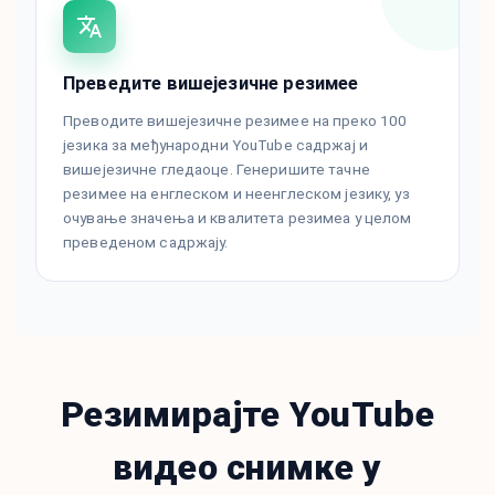
Преведите вишејезичне резимее
Преводите вишејезичне резимее на преко 100
језика за међународни YouTube садржај и
вишејезичне гледаоце. Генеришите тачне
резимее на енглеском и неенглеском језику, уз
очување значења и квалитета резимеа у целом
преведеном садржају.
Резимирајте YouTube
видео снимке у