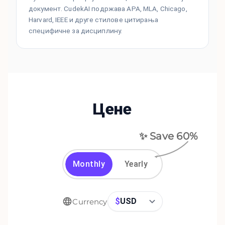
документ. CudekAI подржава APA, MLA, Chicago,
Harvard, IEEE и друге стилове цитирања
специфичне за дисциплину.
Цене
✨ Save
60
%
Monthly
Yearly
$
USD
Currency