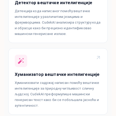
Детектор вештачке интелигенције
Детекција кода написаног помоћу вештачке
интелигенције у различитим језицима и
фрејмворцима. CudekAI анализира структуру кода
и обрасце како би прецизно идентификовао
машински генерисане излазе.
Хуманизатор вештачке интелигенције
Хуманизовати садржај написан помоћу вештачке
интелигенције за природну читљивост сличну
људској. CudekAI преформулише машински
генерисан текст како би се побољшала јасноћа и
аутентичност.