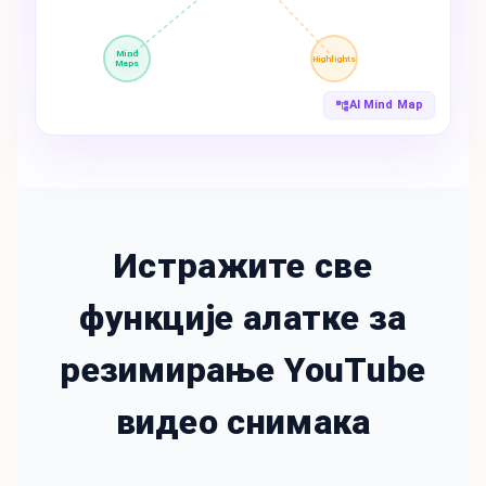
Mind
Highlights
Maps
AI Mind Map
Истражите све
функције алатке за
резимирање YouTube
видео снимака