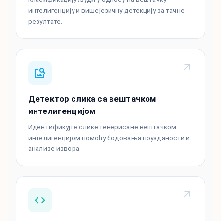
интелигенцију и вишејезичну детекцију за тачне
резултате.
Детектор слика са вештачком
интелигенцијом
Идентификујте слике генерисане вештачком
интелигенцијом помоћу бодовања поузданости и
анализе извора.