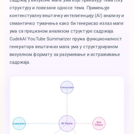
садржај у визуелне мапе ума које приказују тематску
структуру и повезане односе тема. Примењује
контекстуалну вештачку интелигенцију (AI) анализу и
семантичко тумачење како би генерисао излаз мапе
ума са прецизном анализом структуре садржаја.
CudekAI YouTube Summarizer пружа функционалност
генератора вештачких мапа ума у структурираном
визуелном формату за разумевање и истраживање
садржаја.
Transcripts
Key
AI Tools
Summaries
Points