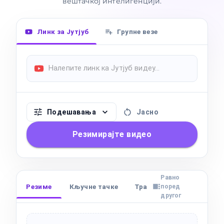
вештачкој интелигенцији.
Линк за Јутјуб
Групне везе
Подешавања
Јасно
Резимирајте видео
Равно
Резиме
Кључне тачке
Транскрипт
Поглав
поред
другог