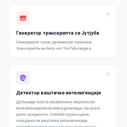
Генератор транскрипта са Јутјуба
Генеришите тачне, временски означене
транскрипте из било ког YouTube видеа.
Детектор вештачке интелигенције
Детекција текста генерисаног вештачком
интелигенцијом на нивоу реченице, пасуса и
целог документа. CudekAI пружа оцене
поузданости вештачке интелигенције,
класификацију људи у односу на вештачку