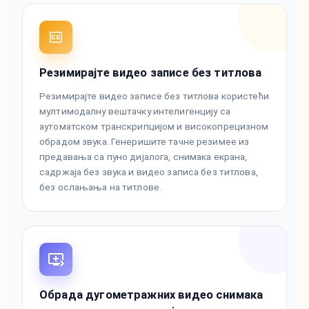
Резимирајте видео записе без титлова
Резимирајте видео записе без титлова користећи
мултимодалну вештачку интелигенцију са
аутоматском транскрипцијом и високопрецизном
обрадом звука. Генеришите тачне резимее из
предавања са пуно дијалога, снимака екрана,
садржаја без звука и видео записа без титлова,
без ослањања на титлове.
Обрада дугометражних видео снимака