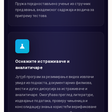
Пружа поједностављено учење из стручних
предавања, академског садржаја и водича за
припрему тестова.
Оснажите истраживаче и
аналитичаре
Јутјуб програм за резимирање видеа извлачи
увиде из подкаста, документарних филмова,
вести и дугих дискусија за истраживаче и
аналитичаре. Омогућава преглед литературе,
издвајање података, проверу чињеница и
консолидацију знања користећи верификоване