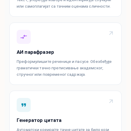
или самоплагијат са тачним оценама сличности.
АИ парафразер
Преформулишите реченице и пасусе. Обезбеђује
граматички тачно преписивање академског,
стручног или повременог садржаја.
Генератор цитата
Аутоматски креирајте тачне цитате за било који