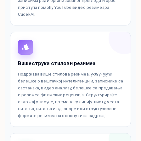
записима ради организованог прегледа и брзог
приступа помоћу YouTube видео резимеара
CudekAI.
Вишеструки стилови резимеа
Подржава више стилова резимеа, укључујући
белешке о вештачкој интелигенцији, записнике са
састанака, видео анализу, белешке са предавања
и резимее филмских рецензија. Структурирајте
садржај у пасусе, временску линију, листу, честа
питања, питања и одговоре или структуриране
формате резимеа на основу типа садржаја.