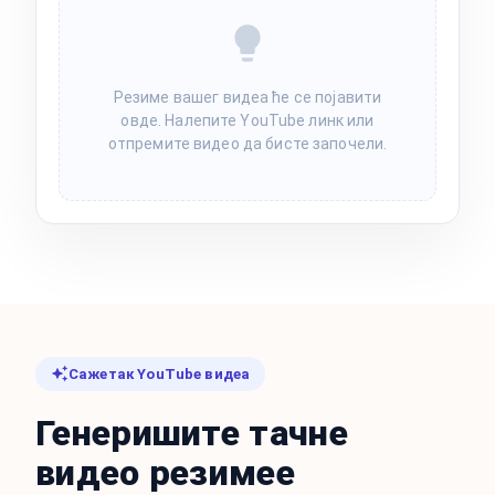
Резиме вашег видеа ће се појавити
овде. Налепите YouTube линк или
отпремите видео да бисте започели.
Сажетак YouTube видеа
Генеришите тачне
видео резимее