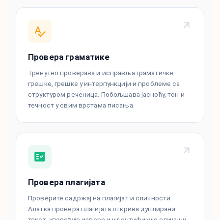
Провера граматике
Тренутно проверава и исправља граматичке
грешке, грешке у интерпункцији и проблеме са
структуром реченица. Побољшава јасноћу, тон и
течност у свим врстама писања.
Провера плагијата
Проверите садржај на плагијат и сличности.
Алатка провера плагијата открива дуплирани
текст, упоређује изворе и идентификује случајни