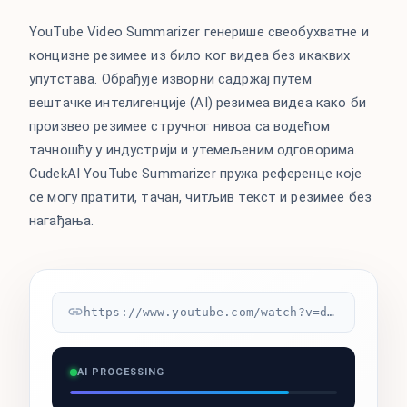
YouTube Video Summarizer генерише свеобухватне и
концизне резимее из било ког видеа без икаквих
упутстава. Обрађује изворни садржај путем
вештачке интелигенције (AI) резимеа видеа како би
произвео резимее стручног нивоа са водећом
тачношћу у индустрији и утемељеним одговорима.
CudekAI YouTube Summarizer пружа референце које
се могу пратити, тачан, читљив текст и резимее без
нагађања.
https://www.youtube.com/watch?v=dQw4w9WgXcQ
AI PROCESSING