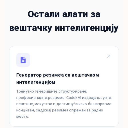
Остали алати за
вештачку интелигенцију
Генератор резимеа са вештачком
интелигенцијом
Тренутно генеришите структуриране,
професионалне резимее. CudekAI издваја кључне
вештине, искуство и достигнућа како би направио
концизан, садржај резимеа спреман за радно
место.