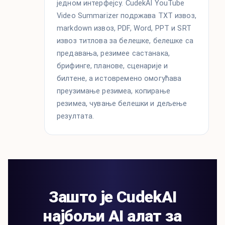
једном интерфејсу. CudekAI YouTube
Video Summarizer подржава TXT извоз,
markdown извоз, PDF, Word, PPT и SRT
извоз титлова за белешке, белешке са
предавања, резимее састанака,
брифинге, планове, сценарије и
билтене, а истовремено омогућава
преузимање резимеа, копирање
резимеа, чување белешки и дељење
резултата.
Зашто је CudekAI
најбољи AI алат за