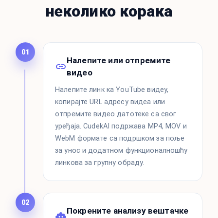
неколико корака
01
Налепите или отпремите
видео
Налепите линк ка YouTube видеу,
копирајте URL адресу видеа или
отпремите видео датотеке са свог
уређаја. CudekAI подржава MP4, MOV и
WebM формате са подршком за поље
за унос и додатном функционалношћу
линкова за групну обраду.
02
Покрените анализу вештачке