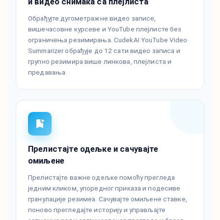
и видео снимака са плејлиста
Обрађујте дугометражне видео записе,
вишечасовне курсеве и YouTube плејлисте без
ограничења резимирања. CudekAI YouTube Video
Summarizer обрађује до 12 сати видео записа и
групно резимира више линкова, плејлиста и
предавања.
Прелистајте одељке и сачувајте
омиљене
Прелистајте важне одељке помоћу прегледа
једним кликом, упоредног приказа и подесиве
гранулације резимеа. Сачувајте омиљене ставке,
поново прегледајте историју и управљајте