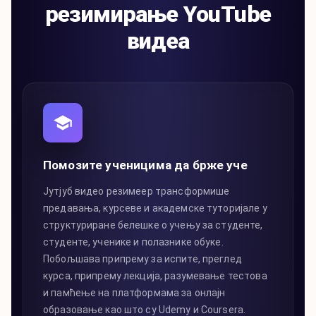
резимирање YouTube
видеа
Помозите ученицима да брже уче
Јутјуб видео резимеер трансформише
предавања, курсеве и академске туторијале у
структуриране белешке о учењу за студенте,
студенте, ученике и полазнике обуке.
Побољшава припрему за испите, преглед
курса, припрему лекција, разумевање тестова
и памћење на платформама за онлајн
образовање као што су Udemy и Coursera.