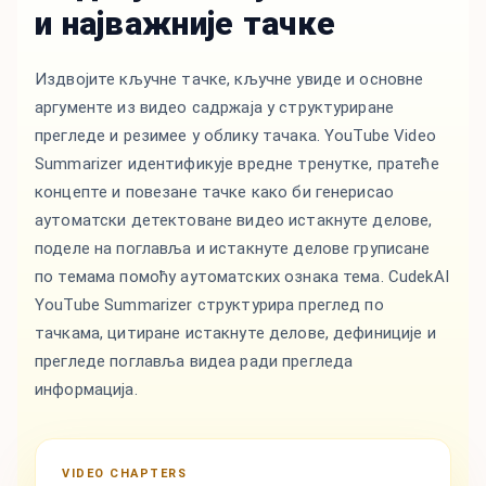
и најважније тачке
Издвојите кључне тачке, кључне увиде и основне
аргументе из видео садржаја у структуриране
прегледе и резимее у облику тачака. YouTube Video
Summarizer идентификује вредне тренутке, пратеће
концепте и повезане тачке како би генерисао
аутоматски детектоване видео истакнуте делове,
поделе на поглавља и истакнуте делове груписане
по темама помоћу аутоматских ознака тема. CudekAI
YouTube Summarizer структурира преглед по
тачкама, цитиране истакнуте делове, дефиниције и
прегледе поглавља видеа ради прегледа
информација.
VIDEO CHAPTERS