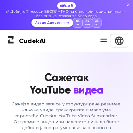
60% off
🎉 Добијте 7 месеци БЕСПЛАТНО на било који годишњи план —
без ризика, откажите било када
05
59
34
Аваил Дисцоунт
HR
MIN
SEC
Cudek
AI
Сажетак
YouTube
видеа
Сажејте видео записе у структуриране резимее,
кључне увиде, транскрипте и мапе ума
користећи CudekAI YouTube Video Summarizer.
Отпремите видео или налепите линк да бисте
добили јасно разумевање засновано на