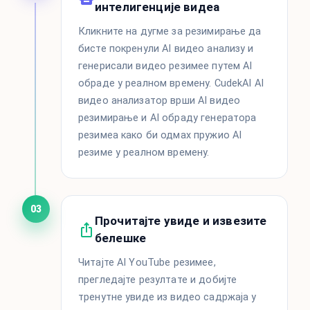
интелигенције видеа
Кликните на дугме за резимирање да
бисте покренули AI видео анализу и
генерисали видео резимее путем AI
обраде у реалном времену. CudekAI AI
видео анализатор врши AI видео
резимирање и AI обраду генератора
резимеа како би одмах пружио AI
резиме у реалном времену.
03
Прочитајте увиде и извезите
белешке
Читајте AI YouTube резимее,
прегледајте резултате и добијте
тренутне увиде из видео садржаја у