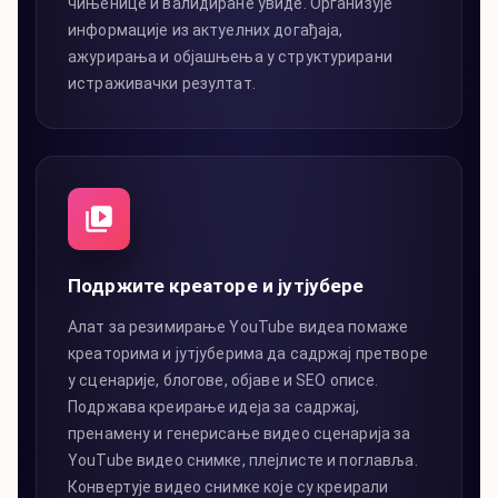
чињенице и валидиране увиде. Организује
информације из актуелних догађаја,
ажурирања и објашњења у структурирани
истраживачки резултат.
Подржите креаторе и јутјубере
Алат за резимирање YouTube видеа помаже
креаторима и јутјуберима да садржај претворе
у сценарије, блогове, објаве и SEO описе.
Подржава креирање идеја за садржај,
пренамену и генерисање видео сценарија за
YouTube видео снимке, плејлисте и поглавља.
Конвертује видео снимке које су креирали