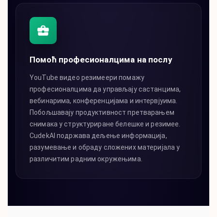
Помоћ професионалцима на послу
YouTube видео резимеери помажу
професионалцима да управљају састанцима,
вебинарима, конференцијама и интервјуима.
Побољшавају продуктивност претварањем
снимака у структуриране белешке и резимее.
CudekAI подржава дељење информација,
разумевање и обраду сложених материјала у
различитим радним окружењима.