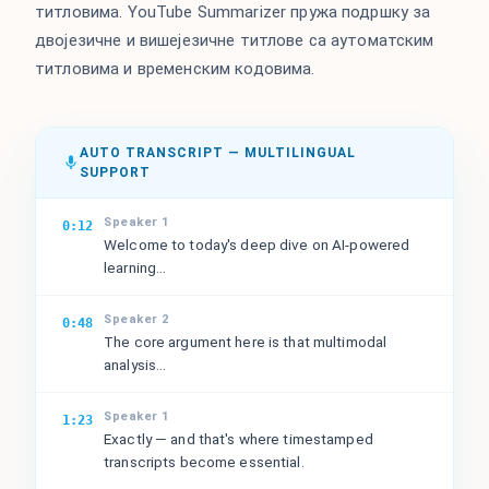
титловима. YouTube Summarizer пружа подршку за
двојезичне и вишејезичне титлове са аутоматским
титловима и временским кодовима.
AUTO TRANSCRIPT — MULTILINGUAL
SUPPORT
Speaker 1
0:12
Welcome to today's deep dive on AI-powered
learning...
Speaker 2
0:48
The core argument here is that multimodal
analysis...
Speaker 1
1:23
Exactly — and that's where timestamped
transcripts become essential.