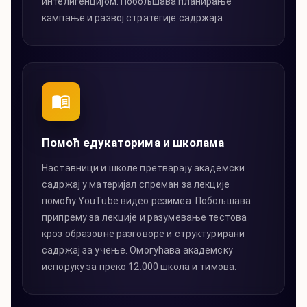
интелигенцијом. Побољшава планирање
кампање и развој стратегије садржаја.
Помоћ едукаторима и школама
Наставници и школе претварају академски
садржај у материјал спреман за лекције
помоћу YouTube видео резимеа. Побољшава
припрему за лекције и разумевање тестова
кроз образовне разговоре и структурирани
садржај за учење. Омогућава академску
испоруку за преко 12.000 школа и тимова.