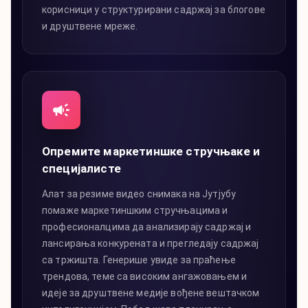
корисници у структурирани садржај за блогове
и друштвене мреже.
Опремите маркетиншке стручњаке и
специјалисте
Алат за резиме видео снимака на Јутјубу
помаже маркетиншким стручњацима и
професионалцима да анализирају садржај и
лансирања конкурената и прегледају садржај
са тржишта. Генерише увиде за праћење
трендова, теме са високим ангажовањем и
идеје за друштвене медије вођене вештачком