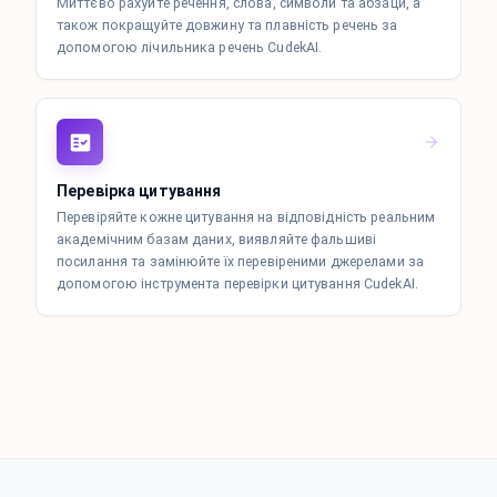
Миттєво рахуйте речення, слова, символи та абзаци, а
також покращуйте довжину та плавність речень за
допомогою лічильника речень CudekAI.
Перевірка цитування
Перевіряйте кожне цитування на відповідність реальним
академічним базам даних, виявляйте фальшиві
посилання та замінюйте їх перевіреними джерелами за
допомогою інструмента перевірки цитування CudekAI.