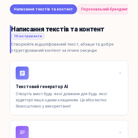
Написання текстів та контент
Персональний брендинг
П
Написання текстів та контент
10 інструменти
Створюйте відшліфований текст, абзаци та добре
структурований контент за лічені секунди.
Текстовий генератор AI
Створіть вміст будь -якої довжини для будь -якої
аудиторії лише одним клацанням. Це абсолютно
безкоштовно у використанні!