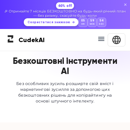
60% off
🎉 Отримайте 7 місяців БЕЗКОШТОВНО на будь-який річний план
— без ризику, скасуйте будь-коли
05
59
54
Скористатися знижкою
HR
MIN
SEC
Cudek
AI
Безкоштовні інструменти
AI
Без особливих зусиль розширте свій вміст і
маркетингові зусилля за допомогою цих
безкоштовних рішень для копірайтингу на
основі штучного інтелекту.