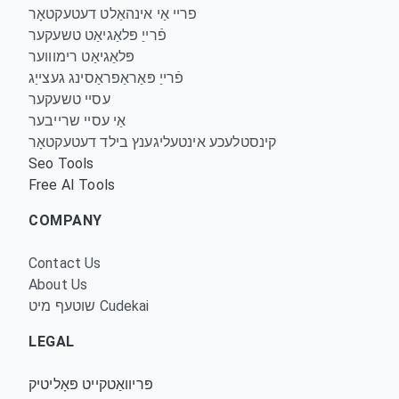
פריי אַי אינהאַלט דעטעקטאָר
פֿרייַ פּלאַגיאַט טשעקער
פּלאַגיאַט רימוווער
פֿרייַ פּאַראַפראַסינג געצייַג
עסיי טשעקער
אַי עסיי שרייבער
קינסטלעכע אינטעליגענץ בילד דעטעקטאָר
Seo Tools
Free AI Tools
COMPANY
Contact Us
About Us
שוטעף מיט Cudekai
LEGAL
פּריוואַטקייט פּאָליטיק