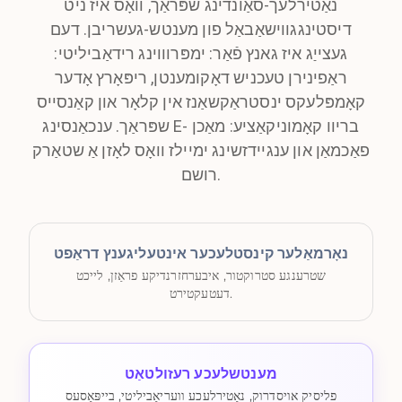
נאַטירלעך-סאַונדינג שפּראַך, וואָס איז ניט
דיסטינגגווישאַבאַל פון מענטש-געשריבן. דעם
געצייַג איז גאנץ פֿאַר: ימפּרוווינג רידאַביליטי:
ראַפינירן טעכניש דאָקומענטן, ריפּאָרץ אָדער
קאָמפּלעקס ינסטראַקשאַנז אין קלאָר און קאַנסייס
שפּראַך. ענכאַנסינג E- בריוו קאָמוניקאַציע: מאַכן
פאַכמאַן און ענגיידזשינג ימיילז וואָס לאָזן אַ שטאַרק
רושם.
נאָרמאַלער קינסטלעכער אינטעליגענץ דראַפט
שטרענגע סטרוקטור, איבערחזרנדיקע פראַזן, לייכט
דעטעקטירט.
מענטשלעכע רעזולטאַט
פליסיק אויסדרוק, נאַטירלעכע וועריאַביליטי, בייפּאַסעס