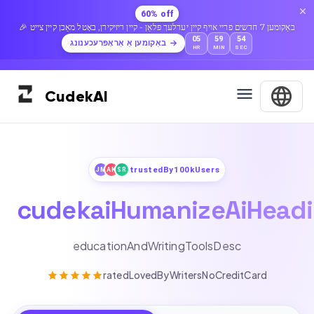
60% off
🎉 באַקומען 7 חדשים פריי אויף קיין יערלעך פּלאַן - קיין ריזיקירן, באָטל מאַכן קיין צייט
05
59
52
באַקומען אַ אַראָפּרעכענונג
HR
MIN
SEC
Cudek
AI
trustedBy100kUsers
JM
AK
SR
cudekaiHumanizeAiHead
educationAndWritingToolsDesc
ratedLovedByWritersNoCreditCard