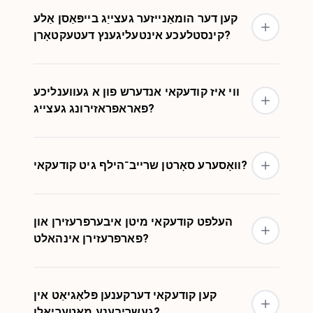
קען דער הומאַנייזער געצייַג בייפּאַסן אַלע
קינסטלעכע אינטעליגענץ דעטעקטאָרן?
ווי איז קודעקאי אנדערש פון א געווענליכע
פאראפראזירונג געצייג?
וואָסערע סאָרטן שרייב־הילף גיט קודעקאי?
העלפט קודעקאי מיטן איבערפרעזירן און
פארפרעזירן אינהאלט?
קען קודעקאי דערקענען פּלאַגיאַט אין
געשריבענע מאַטעריאַלן?