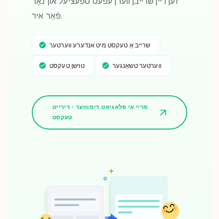
זען דיין שרייבן ווערן עפּעס ספּעציעל און נאָר
פֿאַר איר.
שרייב אַ טעקסט מיט אנדערע ווערטער
ווערטער טשאַנגער
טוישן טעקסט
פריי אַי פּלאַגיאַט רימוווער - רירייט
טעקסט