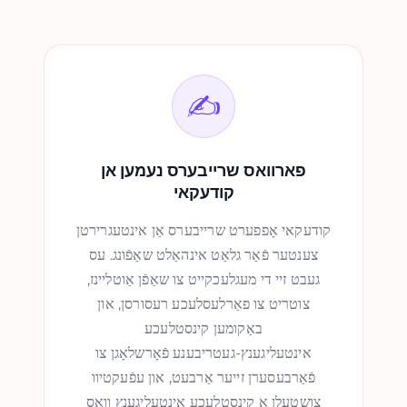
✍️
פארוואס שרייבערס נעמען אן
קודעקאי
קודעקאי אָפפערט שרייבערס אַן אינטעגרירטן
צענטער פֿאַר גלאַט אינהאַלט שאַפֿונג. עס
געבט זיי די מעגלעכקייט צו שאַפֿן אַוטליינז,
צוטריט צו פאַרלעסלעכע רעסורסן, און
באַקומען קינסטלעכע
אינטעליגענץ-געטריבענע פֿאָרשלאָגן צו
פֿאַרבעסערן זייער אַרבעט, און עפֿעקטיוו
צושטעלן אַ קינסטלעכע אינטעליגענץ וואָס