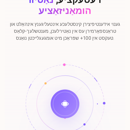
הומאַניזאַציע
גענוי אידענטיפיצירן קינסטלעכע אינטעליגענץ אינהאַלט און
טראַנספאָרמירן עס אין נאַטירלעכן, מענטשלעך-קלאַס
טעקסט אין 100+ שפּראַכן מיט אומגעגלייכטן נואַנס.