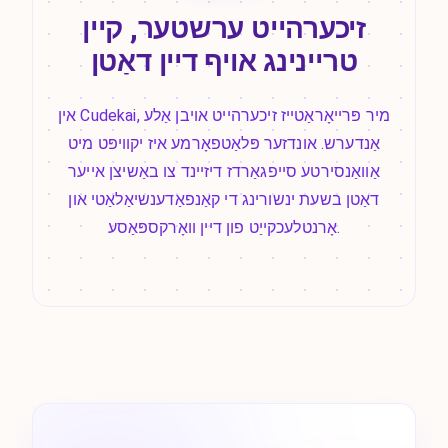
זיכערהייט ערשטער, קיין
טריינינג אויף דיין דאַטן
אין Cudekai, מיר פּרייאָראַטייז זיכערהייט אויבן אַלע
אַנדערש. אונדזער פּלאַטפאָרמע איז יקוויפּט מיט
אַוואַנסירטע סייפגאַרדז דיזיינד צו באַשיצן אייער
דאַטן בשעת ינשורינג די קאַנפאַדענשיאַלאַטי און
אָרנטלעכקייַט פון דיין וואָרקספּאַסע.