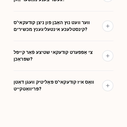
ווער וועט נוץ האָבן פון ניצן קודעקאי'ס
קינסטלעכע אינטעליגענץ מכשירים?
צי אָפפערט קודעקאי שטיצע פֿאַר קייפל
שפּראַכן?
וואָס איז קודעקאי'ס פּאָליטיק וועגן דאַטן
פּריוואַטקייט?