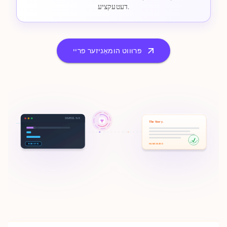
דעטעקציע.
פּרוּווט הומאַניזער פריי
SOURCE.txt
The Story.
100% HUMAN
ROBOTIC
HUMANIZED