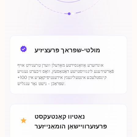
מולטי-שפראך פּרעציזיע
אונדזערע אַוואַנסירטע מאָדעלן ווערן טרענירט אויף
פֿאַרשידענע לינגוויסטישע דאַטאַסעץ, וואָס זיכערט גענויע
קינסטלעכע אינטעליגענץ אידענטיפיקאַציע אין 100+
שפּראַכן - נישט נאָר ענגליש.
נאַטיוו קאָנטעקסט
פּרעזערוויישאַן הומאַנייזער