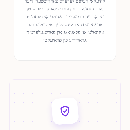
קודעקאי העלפט לערערס פארלייכטערן זייער
ארבעטסלאסט און פארשטארקן סטודענטן
וואוקס. עס ערמעגליכט שנעלע קאנטראל פון
אויפגאבעס פאר קינסטלעך-אינטעליגענטע
אינהאלט און פלאגיאט, און פארשנעלערט די
גראדירונג פון פראיעקטן.