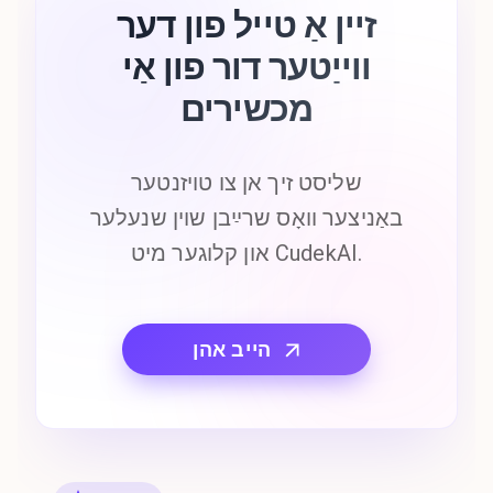
זיין אַ טייל פון דער
ווייַטער דור פון אַי
מכשירים
שליסט זיך אן צו טויזנטער
באַניצער וואָס שרײַבן שוין שנעלער
און קלוגער מיט CudekAI.
הייב אהן