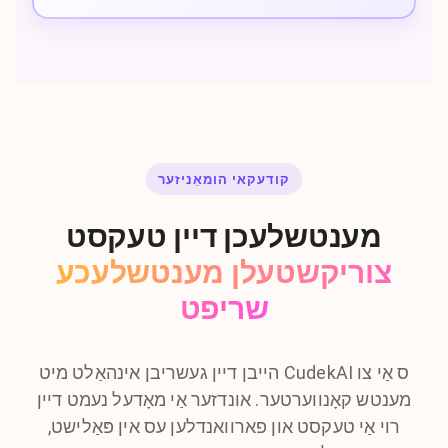
קודעקאי הומאַניזער
מענטשלעכן דיין טעקסט
צוריקשטעלן מענטשלעכע
שריפט
הייבן דיין געשריבן אינהאַלט מיט CudekAI ס אַי צו
מענטש קאָנווערטער. אונדזער אַי מאָדעל נעמט דיין
רוי אַי טעקסט און פארוואנדלען עס אין פּאַלישט,