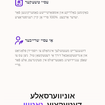
עסיי טשעקער
באַקומען באַלדיקע און אומפּאַרטייישע באַמערקונגען פֿאַר
יעדער אַרבעט. 100% פריי אָן קיין רעגיסטראַציע.
אַי עסיי שרייבער
דזשענערייט מענטשלעך אינהאַלט צו ויסמיידן פּלאַגיאַט
און אַנדיטעקטאַבאַל דורך אַי דעטעקשאַן טול. ניצן עס צו
שאַפֿן ענגיידזשינג מאַטעריאַלס אין סעקונדעס, אַלע פֿאַר
פריי.
אוניווערסאַלע
דעטעקציע,
נאַטיוו