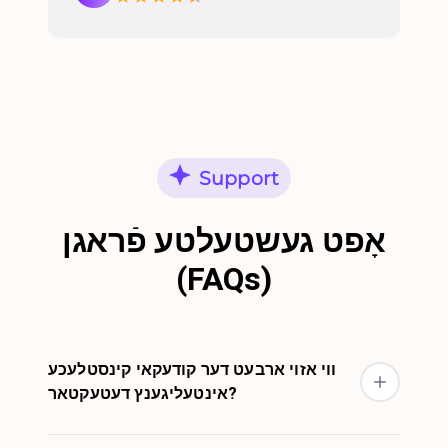
Support
אָפט געשטעלטע פֿראגן
(FAQs)
ווי אזוי ארבעט דער קודעקאי קינסטלעכע
אינטעליגענץ דעטעקטאר?