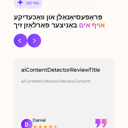
באריכטן
פּראָפעסיאָנאַלן און וואָכעדיקע
אויף אים
באַניצער פאַרלאָזן זיך
aiContentDetectorReviewTitle
re
aiContentDetectorReviewContent
re
Daniel
D