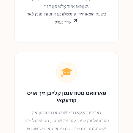
שאַפֿט אינהאַלט פֿאַר זיי.
טשעק הומאַניזירן קינסטלעכע אינטעליגענץ פֿאַר
שרייבערס
🎓
פארוואס סטודענטן קלייבן זיך אויס
קודעקאי
נאַוויגירן אַקאַדעמישע פאָדערונגען און
פּערזענלעכן לעבן קען זיין שווער, ספּעציעל מיט
שטרענגע דעדליינז. קודעקאי פֿאַרפּשוטערט