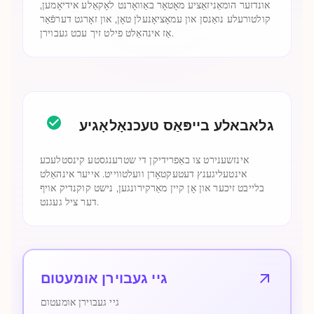
אונדזער הומאַניזאַציע מאָטאָר באַוואָרנט לאָקאַלע אידיאָמען,
קולטורעלע נואַנסן און עמאָציאָנעלן טאָן, און זאָרגט דערפֿאַר
אַז אינהאַלט פילט זיך עכט געבוירן.
גלאבאלע בייפּאַס טעכנאָלאָגיע
אינזשענירט צו באַפרידיקן די שטרענגסטע קינסטלעכע
אינטעליגענץ דעטעקטאָרן וועלטווייט. אייער אינהאַלט
בלייבט זיכער און אָן קיין מאַרקירונגען, נישט קוקנדיק אויף
דער ציל געגנט.
גיי געבוירן אומעטום
גיי געבוירן אומעטום