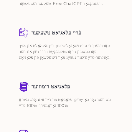
טעקסט דעטעקטאָר. Free ChatGPT דעטעקטאָר.
פֿרייַ פּלאַגיאַט טשעקער
פאַרזיכערן די ערידזשאַנאַליטי פון דיין אינהאַלט און אויך
פֿאַרבעסערן די אָרנטלעכקייַט דורך ניצן אונדזער
באַניצער-פרייַנדלעך געצייַג פֿאַר דיטעקשאַן פון פּלאַגיאַט.
פּלאַגיאַט רימוווער
עס וועט גאָר באַזייַטיקן פּלאַגיאַט פון דיין אינהאַלט מיט אַ
100% גאַראַנטירן. 100% פריי