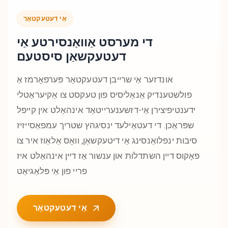
אַי דעטעקטאָר
די מערסט אַוואַנסירטע אַי
דעטעקשאַן סיסטעם
אונדזער אַי שרייבן דעטעקטאָר פּערפאָרמז אַ
פולשטענדיק אַנאַליסיס פון טעקסט צו אַקיעראַטלי
ידענטיפיצירן אַי-דזשענערייטאַד אינהאַלט אין קייפל
שפּראַכן. די דעטאַילעד ינסיגהץ שטריך עמפאַסייזיז
סיבות ינפלואַנסינג אַי דיטעקשאַן, וואָס אַלאַוז איר צו
פאָקוס דיין השתדלות און ענשור אַז דיין אינהאַלט איז
פריי פון אַי פּלאַגיאַט
אַי דעטעקטאָר