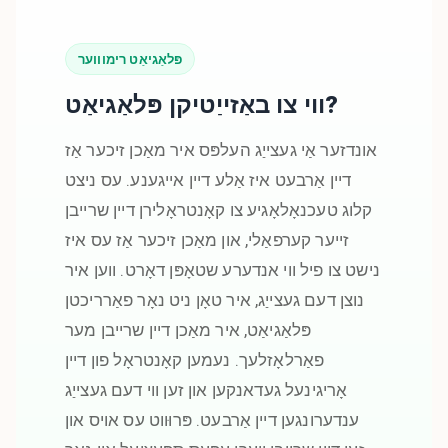
פּלאַגיאַט רימוווער
ווי צו באַזייַטיקן פּלאַגיאַט?
אונדזער אַי געצייַג העלפּס איר מאַכן זיכער אַז
דיין אַרבעט איז אַלע דיין אייגענע. עס ניצט
קלוג טעכנאָלאָגיע צו קאָנטראָלירן דיין שרייבן
זייער קערפאַלי, און מאַכן זיכער אַז עס איז
נישט צו פיל ווי אנדערע שטאָפּן דאָרט. ווען איר
נוצן דעם געצייַג, איר טאָן ניט נאָר פאַרריכטן
פּלאַגיאַט, איר מאַכן דיין שרייבן מער
פאַרלאָזלעך. נעמען קאָנטראָל פון דיין
אָריגינעל געדאנקען און זען ווי דעם געצייַג
ענדערונגען דיין אַרבעט. פּרוּווט עס אויס און