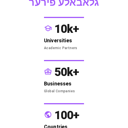
גלאבאלע פירער
10k+
Universities
Academic Partners
50k+
Businesses
Global Companies
100+
Countries