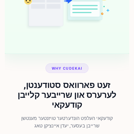
WHY CUDEKAI
זעט פארוואס סטודענטן,
לערערס און שרייבער קלייבן
קודעקאי
קודעקאי העלפט הונדערטער טויזנטער מענטשן
שרייבן בעסער, יעדן איינציקן טאג