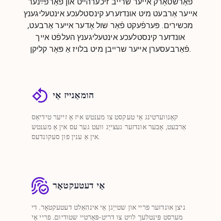
פֿאַרשטאַרק אייער שרייב־זיכערהייט און פֿאַרפֿײַנער
אייער אַרבעט מיט אונדזערע קינסטלעכע אינטעליגענץ
מכשירים. פּערפֿעקט פֿאַר שול אָדער אייער אַרבעט,
אונדזער קינסטלעכע אינטעליגענץ העלפֿט אייך
פֿאַרבעסערן אייער שרייבן מיט בלויז אַ פּאָר קליקן.
הומאַנייז אַי
קאַנווערטינג אַי טעקסט צו מענטש איז אַ זייער טידיאַס
אַרבעט, אָבער אונדזער געצייַג וועט גער עס אין אַ מענטש
אין אַ ענין פון סעקונדעס.
אַי דעטעקטאָר
ניצן אונדזער פריי און שטייַגן אַי אינהאַלט דעטעקטאָר. די
מערסט פּינטלעך לויט צו דריט-פּאַרטיי שטודיום. פריי אַי