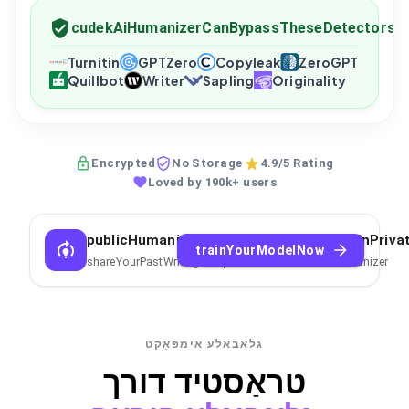
cudekAiHumanizerCanBypassTheseDetectors
Turnitin
GPTZero
Copyleak
ZeroGPT
Quillbot
Writer
Sapling
Originality
Encrypted
No Storage
4.9/5 Rating
Loved by 190k+ users
publicHumanizerCantCopyYourStyleTrainPriva
trainYourModelNow
shareYourPastWritingSamplesToTrainPrivateAIHumanizer
גלאבאלע אימפּאַקט
טראַסטיד דורך