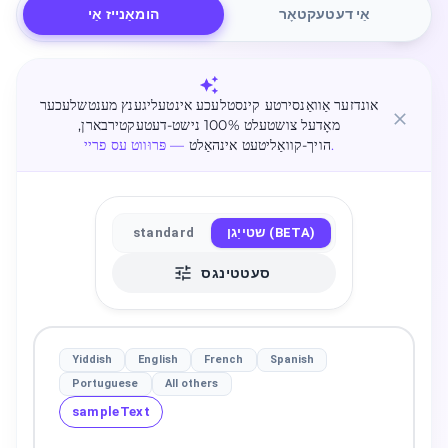
אַי דעטעקטאָר
הומאַנייז אַי
אונדזער אַוואַנסירטע קינסטלעכע אינטעליגענץ מענטשלעכער
מאָדעל צושטעלט 100% נישט-דעטעקטירבארן,
— פּרוּווט עס פריי.
הויך-קוואַליטעט אינהאַלט
שטייַגן (BETA)
standard
סעטטינגס
Yiddish
English
French
Spanish
Portuguese
All others
sampleText