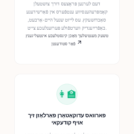
דעם לערנען פּראָצעס דורך צושטעלן
קאָמפּרעהענסיווע ענטפֿערס אין פֿאַרשידענע
סאַבדזשעקץ. עס לייזט שנעל היים-אַרבעט,
באַפֿרײַענדיק ווערטפֿולע פּערזענלעכע צייט.
טשעק מענטשלעך מאַכן קינסטלעכע אינטעליגענץ
פֿאַר סטודענטן
👩‍🏫
פארוואס עדוקאַטאָרן פאַרלאָזן זיך
אויף קודעקאי