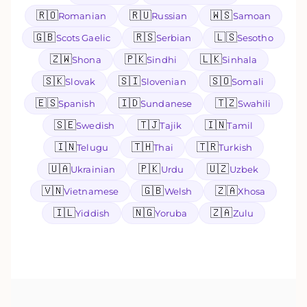
🇷🇴
🇷🇺
🇼🇸
Romanian
Russian
Samoan
🇬🇧
🇷🇸
🇱🇸
Scots Gaelic
Serbian
Sesotho
🇿🇼
🇵🇰
🇱🇰
Shona
Sindhi
Sinhala
🇸🇰
🇸🇮
🇸🇴
Slovak
Slovenian
Somali
🇪🇸
🇮🇩
🇹🇿
Spanish
Sundanese
Swahili
🇸🇪
🇹🇯
🇮🇳
Swedish
Tajik
Tamil
🇮🇳
🇹🇭
🇹🇷
Telugu
Thai
Turkish
🇺🇦
🇵🇰
🇺🇿
Ukrainian
Urdu
Uzbek
🇻🇳
🇬🇧
🇿🇦
Vietnamese
Welsh
Xhosa
🇮🇱
🇳🇬
🇿🇦
Yiddish
Yoruba
Zulu