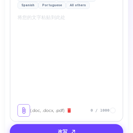
Spanish
Portuguese
All others
(.doc, .docx, .pdf)
0
/
1000
改写