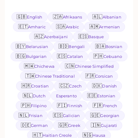
🇬🇧
🇿🇦
🇦🇱
English
Afrikaans
Albanian
🇪🇹
🇸🇦
🇦🇲
Amharic
Arabic
Armenian
🇦🇿
🇪🇸
Azerbaijani
Basque
🇧🇾
🇧🇩
🇧🇦
Belarusian
Bengali
Bosnian
🇧🇬
🇪🇸
🇵🇭
Bulgarian
Catalan
Cebuano
🇲🇼
🇨🇳
Chichewa
Chinese Simplified
🇹🇼
🇫🇷
Chinese Traditional
Corsican
🇭🇷
🇨🇿
🇩🇰
Croatian
Czech
Danish
🇳🇱
🇪🇪
Dutch
Esperanto
Estonian
🇵🇭
🇫🇮
🇫🇷
Filipino
Finnish
French
🇳🇱
🇪🇸
🇬🇪
Frisian
Galician
Georgian
🇩🇪
🇬🇷
🇮🇳
German
Greek
Gujarati
🇭🇹
🇳🇬
Haitian Creole
Hausa