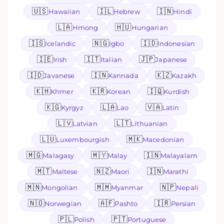
🇺🇸
🇮🇱
🇮🇳
Hawaiian
Hebrew
Hindi
🇱🇦
🇭🇺
Hmong
Hungarian
🇮🇸
🇳🇬
🇮🇩
Icelandic
Igbo
Indonesian
🇮🇪
🇮🇹
🇯🇵
Irish
Italian
Japanese
🇮🇩
🇮🇳
🇰🇿
Javanese
Kannada
Kazakh
🇰🇭
🇰🇷
🇮🇶
Khmer
Korean
Kurdish
🇰🇬
🇱🇦
🇻🇦
Kyrgyz
Lao
Latin
🇱🇻
🇱🇹
Latvian
Lithuanian
🇱🇺
🇲🇰
Luxembourgish
Macedonian
🇲🇬
🇲🇾
🇮🇳
Malagasy
Malay
Malayalam
🇲🇹
🇳🇿
🇮🇳
Maltese
Maori
Marathi
🇲🇳
🇲🇲
🇳🇵
Mongolian
Myanmar
Nepali
🇳🇴
🇦🇫
🇮🇷
Norwegian
Pashto
Persian
🇵🇱
🇵🇹
Polish
Portuguese