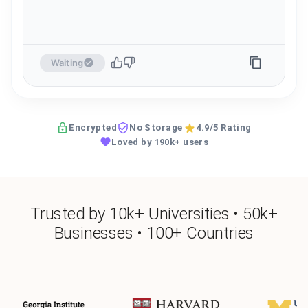
Waiting
Encrypted
No Storage
4.9/5 Rating
Loved by 190k+ users
Trusted by 10k+ Universities • 50k+
Businesses • 100+ Countries