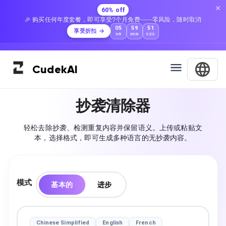
60% off
🎉 购买任何年度套餐，即可享受7个月免费——零风险，随时取消
05
59
50
享受折扣
HR
MIN
SEC
Cudek
AI
抄袭清除器
轻松去除抄袭、检测重复内容并保留语义。上传或粘贴文
本，选择格式，即可生成多种语言的无抄袭内容。
模式
基本的
进步
Chinese Simplified
English
French