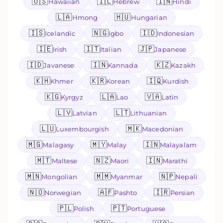
🇺🇸
🇮🇱
🇮🇳
Hawaiian
Hebrew
Hindi
🇱🇦
🇭🇺
Hmong
Hungarian
🇮🇸
🇳🇬
🇮🇩
Icelandic
Igbo
Indonesian
🇮🇪
🇮🇹
🇯🇵
Irish
Italian
Japanese
🇮🇩
🇮🇳
🇰🇿
Javanese
Kannada
Kazakh
🇰🇭
🇰🇷
🇮🇶
Khmer
Korean
Kurdish
🇰🇬
🇱🇦
🇻🇦
Kyrgyz
Lao
Latin
🇱🇻
🇱🇹
Latvian
Lithuanian
🇱🇺
🇲🇰
Luxembourgish
Macedonian
🇲🇬
🇲🇾
🇮🇳
Malagasy
Malay
Malayalam
🇲🇹
🇳🇿
🇮🇳
Maltese
Maori
Marathi
🇲🇳
🇲🇲
🇳🇵
Mongolian
Myanmar
Nepali
🇳🇴
🇦🇫
🇮🇷
Norwegian
Pashto
Persian
🇵🇱
🇵🇹
Polish
Portuguese