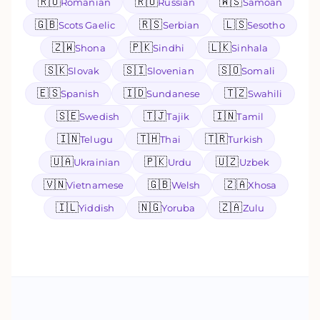
🇷🇴
🇷🇺
🇼🇸
Romanian
Russian
Samoan
🇬🇧
🇷🇸
🇱🇸
Scots Gaelic
Serbian
Sesotho
🇿🇼
🇵🇰
🇱🇰
Shona
Sindhi
Sinhala
🇸🇰
🇸🇮
🇸🇴
Slovak
Slovenian
Somali
🇪🇸
🇮🇩
🇹🇿
Spanish
Sundanese
Swahili
🇸🇪
🇹🇯
🇮🇳
Swedish
Tajik
Tamil
🇮🇳
🇹🇭
🇹🇷
Telugu
Thai
Turkish
🇺🇦
🇵🇰
🇺🇿
Ukrainian
Urdu
Uzbek
🇻🇳
🇬🇧
🇿🇦
Vietnamese
Welsh
Xhosa
🇮🇱
🇳🇬
🇿🇦
Yiddish
Yoruba
Zulu