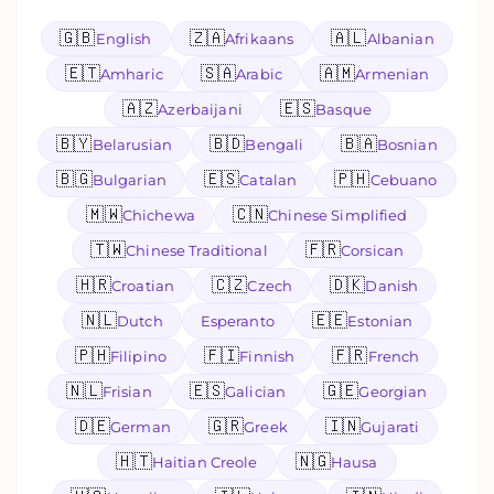
🇬🇧
🇿🇦
🇦🇱
English
Afrikaans
Albanian
🇪🇹
🇸🇦
🇦🇲
Amharic
Arabic
Armenian
🇦🇿
🇪🇸
Azerbaijani
Basque
🇧🇾
🇧🇩
🇧🇦
Belarusian
Bengali
Bosnian
🇧🇬
🇪🇸
🇵🇭
Bulgarian
Catalan
Cebuano
🇲🇼
🇨🇳
Chichewa
Chinese Simplified
🇹🇼
🇫🇷
Chinese Traditional
Corsican
🇭🇷
🇨🇿
🇩🇰
Croatian
Czech
Danish
🇳🇱
🇪🇪
Dutch
Esperanto
Estonian
🇵🇭
🇫🇮
🇫🇷
Filipino
Finnish
French
🇳🇱
🇪🇸
🇬🇪
Frisian
Galician
Georgian
🇩🇪
🇬🇷
🇮🇳
German
Greek
Gujarati
🇭🇹
🇳🇬
Haitian Creole
Hausa