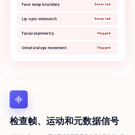
Face swap boundary
Detected
Lip-sync mismatch
Detected
Facial asymmetry
Flagged
Unnatural eye movement
Flagged
检查帧、运动和元数据信号