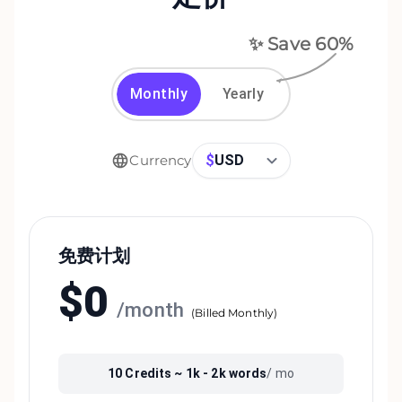
✨ Save
60
%
Monthly
Yearly
$
USD
Currency
免费计划
$
0
/
month
(
Billed Monthly
)
10
Credits ~
1k - 2k
words
/ mo