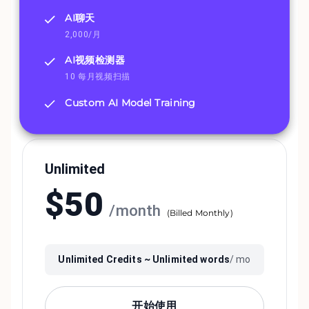
AI聊天
2,000/月
AI视频检测器
10 每月视频扫描
Custom AI Model Training
Unlimited
$
50
/
month
(
Billed Monthly
)
Unlimited
Credits ~
Unlimited
words
/ mo
开始使用