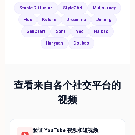
Stable Diffusion
StyleGAN
Midjourney
Flux
Kolors
Dreamina
Jimeng
GenCraft
Sora
Veo
Haibao
Hunyuan
Doubao
查看来自各个社交平台的
视频
验证 YouTube 视频和短视频