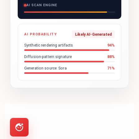
AI SCAN ENGINE
AI PROBABILITY
Likely AI-Generated
Synthetic rendering artifacts
94
%
Diffusion-pattern signature
88
%
Generation source: Sora
71
%