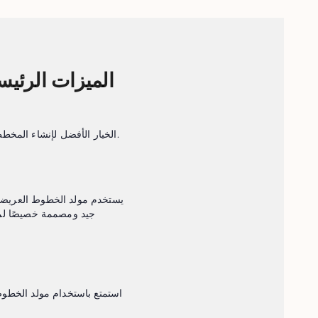
الميزات الرئيس
اكتشف لماذا يعد AI Outline Generator من CudekAI الخيار الأفضل لإنشاء المخططات التفصيلية بسرعة وفعالية.