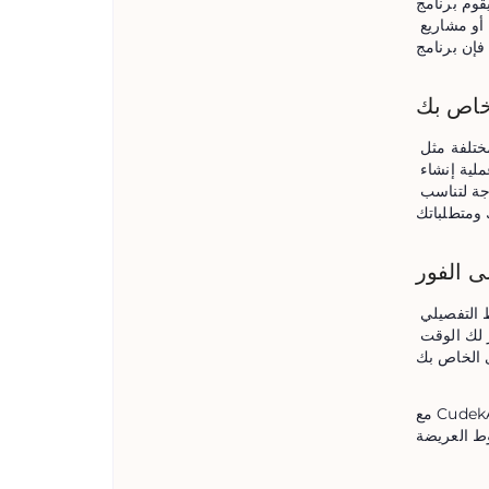
حليله تلقائيًا 
لتقديم اقتراحات ذات صلة بالمخطط. سواء كنت تكتب عن قصص خيالية أو غير خيالية أو أوراق أكاديمية أو مشاريع 
بعد إدخال موضوعك، يمكنك تخصيص مخططك ليتناسب مع احتياجاتك المحددة. اختر من بين تنسيقات مختلفة مثل 
مخططات المقالات أو فصول الكتب أو أقواس القصة. توفر أداة إنشاء مخطط النص المرونة وتضمن أن عملية إنشاء 
مخطط النص مصممة خصيصًا لك. باستخدام أداة إنشاء مخطط النص، يمكنك تعديل البنية حسب الحاجة لتناسب 
بمجرد أن تصبح جاهزًا، ما عليك سوى الضغط على الزر لإنشاء مخططك التفصيلي. يستخدم مولد المخطط التفصيلي 
المجاني لدينا خوارزميات متطورة لإنشاء مخطط تفصيلي متماسك ومنظم في غضون ثوانٍ. وهذا يوفر لك الوقت 
مع CudekAI، لم تكن عملية إنشاء الخطوط العريضة أسهل أو أسرع أو أكثر كفاءة من أي وقت مضى. ابدأ في 