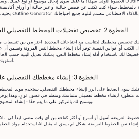
الخطوة الأولى سهلة! ما عليك سوى إدخال موضوع أو نوع عملك، وسيقوم برنامج Outline Generator بت
الخطوة 2: تخصيص تفضيلات المخطط التفصيلي الخاص بك
أسلوبك ومتطلباتك.
الخطوة 3: إنشاء مخططك التفصيلي على الفور
ويسمح لك بالتركيز على ما يهم حقًا - إنشاء المحتوى الخاص بك.