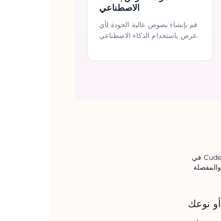
الاصطناعي
قم بإنشاء نصوص عالية الجودة لأي
غرض باستخدام الذكاء الاصطناعي.
في CudekAI، جعلنا إنشاء المخططات التفصيلية أسهل من أي وقت مضى باستخدام أداة AI Outline Generator
والمفصلة