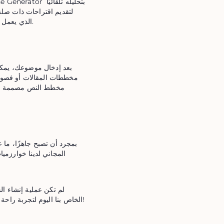
بحثية، فإن برنامج Outline Generator الذي يعمل بالذكاء الاصطناعي مصمم لتلبية جميع احتياجاتك.
استخدام مولد الخطوط العريضة AI الخاص بنا اليوم لتجربة راحة إنشاء نص الخطوط العريضة بشكل لم يسبق له مثيل!