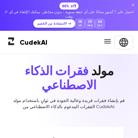
60% off
🎉 احصل على 7 أشهر مجانًا على أي خطة سنوية - بدون مخاطر، يمكنك الإلغاء في أي
وقت
05
59
53
الاستفادة من الخصم
HR
MIN
SEC
Cudek
AI
مولد
فقرات الذكاء
الاصطناعي
قم بإنشاء فقرات فريدة وعالية الجودة في ثوانٍ باستخدام مولد
الفقرات المدعوم بالذكاء الاصطناعي من CudekAI.