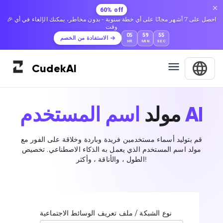
60% off
🎉 احصل على 7 أشهر مجانًا على أي خطة سنوية - بدون مخاطر، يمكنك الإلغاء في أي
وقت
05
59
54
الاستفادة من الخصم
HR
MIN
SEC
Cudek
AI
اسم المستخدم AI
مولد
قم بتوليد أسماء مستخدمين فريدة وباردة وخلاقة على الفور مع
مولد اسم المستخدم الذي يعمل به الذكاء الاصطناعي. تخصيص
الطول ، والأناقة ، وأكثر!
نوع الشبكة / ملف تعريف الوسائط الاجتماعية