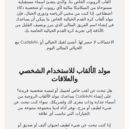
ألقاب الروبوت الخاص بنا، والذي ينشئ أسماء مستقبلية
مستوحاة من الميكانيكا مثالية لأي روبوت أو شخصية ذكاء
اصطناعي. إذا كنت من محبي الرياضة ودوري الخيال، فإن
مولد ألقاب كرة القدم الخيالية الخاص بنا يمكن أن يساعدك
في إنشاء اسم الفريق المثالي الذي يبرز ويضيف القليل من
الأناقة إلى تجربة كرة القدم الخيالية الخاصة بك.
مع CudekAI، الاحتمالات لا حصر لها. أنشئ لقبك الخيالي أو
الخيالي المثالي اليوم!
مولد الألقاب للاستخدام الشخصي
والعلاقات
هل تبحث عن لقب خاص لحبيبك أو لمسة شخصية فريدة؟
يساعدك مولد الألقاب الزوجية من CudekAI على إنشاء
أسماء جذابة وذات مغزى لك ولشريكك. سواء كنت تبحث عن
شيء لطيف أو مرح، توفر أداة لدينا مجموعة متنوعة من
الخيارات التي تناسب أي علاقة.
إذا كنت تبحث عن شيء لطيف لحيوان أليف أو صديق أو