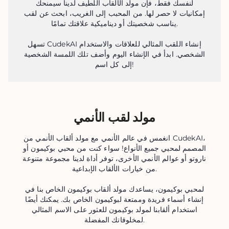
لنفسك فقط، فإن مولد الألقاب اللطيف لدينا سيمنحك
إمكانيات لا حصر لها. من المحبب إلى الغريب، ابحث عن لقب
يناسب شخصيتك أو ديناميكية علاقتك تمامًا.
تسهل CudekAI إنشاء اللقب المثالي للعلاقات والاستخدام
الشخصي. ابدأ في الإنشاء اليوم وأضف تلك اللمسة الشخصية
إلى كل اسم!
مولد لقب الأنمي
انغمس في عالم الأنمي مع مولد ألقاب الأنمي من CudekAI،
المصمم لمحبي جميع الأنواع! سواء كنت من محبي بوكيمون أو
ناروتو أو عوالم الأنمي الأخرى، توفر أداة لدينا مجموعة متنوعة
من خيارات الألقاب الإبداعية.
لمحبي بوكيمون، يساعدك مولد ألقاب بوكيمون الخاص بنا في
إنشاء أسماء فريدة وممتعة لبوكيمون الخاص بك. يمكنك أيضًا
استخدام ألقابنا لمولد بوكيمون للعثور على الاسم المثالي
لمخلوقاتك المفضلة.