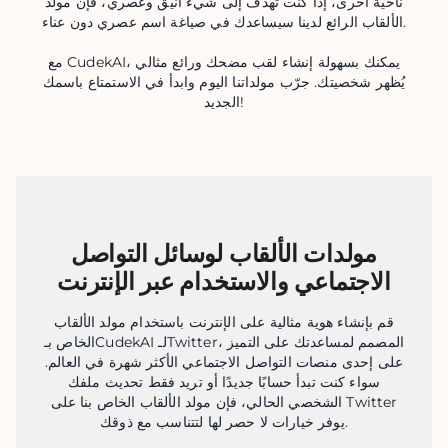
ناحية أخرى، إذا كنت تهدف إلى شيء أنيق وعصري، فإن مولد
الألقاب الرائع لدينا سيساعدك في صياغة اسم عصري دون عناء.
مع CudekAI، يمكنك بسهولة إنشاء لقب مضحك ورائع مثالي
يُظهر شخصيتك. جرّب مولداتنا اليوم وابدأ في الاستمتاع باسمك
الجديد!
مولدات الألقاب لوسائل التواصل
الاجتماعي والاستخدام عبر الإنترنت
قم بإنشاء هوية مثالية على الإنترنت باستخدام مولد الألقاب
الخاص بـCudekAI لـTwitter، المصمم لمساعدتك على التميز
على إحدى منصات التواصل الاجتماعي الأكثر شهرة في العالم.
سواء كنت تبدأ حسابًا جديدًا أو تريد فقط تحديث ملفك
الشخصي الحالي، فإن مولد الألقاب الخاص بنا على Twitter
يوفر خيارات لا حصر لها لتتناسب مع ذوقك.