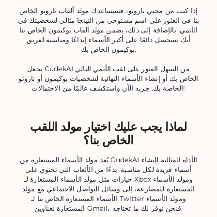
إذا كنت من محبي ناروتو، فسيساعدك مولد ألقاب ناروتو الخاص
بنا في العثور على اسم مستوحى من النينجا مثالي لشخصيتك في
الأنمي. بالإضافة إلى ذلك، يضمن مولد ألقاب بوكيمون الخاص بنا
أنك ستحصل دائمًا على أكثر الأسماء إبداعًا ومناسبة لفريق
بوكيمون الخاص بك.
يجعل CudekAI من السهل العثور على لقب الأنمي التالي
الخاص بك أو إنشاء الأسماء النهائية لشخصيات بوكيمون أو ناروتو
الخاصة بك. جربه الآن واستكشف عالمًا من الاحتمالات!
لماذا يجب عليك اختيار مولد اللقب
الخاص بنا؟
يُعد مولد الأسماء المستعارة من CudekAI الأداة المثالية لإنشاء
أسماء فريدة لكل مناسبة. بدءًا من الألعاب التي تحتوي على
خيارات مثل مولد الأسماء المستعارة لـ Xbox ومولد الأسماء
المستعارة للمصارعة، إلى وسائل التواصل الاجتماعي مع مولد
الأسماء المستعارة الخاص بنا لـ Twitter ومولد الأسماء
المستعارة لعناوين Gmail، فنحن نوفر لك ما تحتاجه.