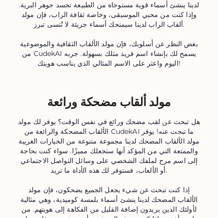
لدينا ينشئ أسماء قوية مستوحاة من الطبيعة تجسد جوهر البرية.
وإذا كنت من محبي الموسيقى، وخاصة ثقافة الراب، فإن مولد
ألقاب الراب لدينا سيمنحك أسماء جريئة لا تُنسى تبرز.
بغض النظر عن أسلوبك، فإن مولد الألقاب الثقافية والموضوعية
من CudekAI يسمح لك بإنشاء اسم فريد مثلك بسهولة. جربه
اليوم واعثر على الاسم المثالي الذي يناسب هويتك!
مولد ألقاب مضحكة ورائعة
هل تبحث عن لقب مضحك ورائع في نفس الوقت؟ يوفر لك مولد
الألقاب المضحكة والرائعة من CudekAI ما تبحث عنه! يوفر
مولد الألقاب المضحك لدينا مجموعة متنوعة من الخيارات الغريبة
والممتعة التي من المؤكد أنها ستجعلك مميزًا. سواء كنت بحاجة
إلى اسم مرح لملفك الشخصي على وسائل التواصل الاجتماعي
أو الألعاب، فستوفر لك هذه الأداة ما تريد.
إذا كنت تبحث عن شيء يجعل الجميع يضحكون، فإن مولد
الألقاب المضحك لدينا ينشئ أسماء بلمسة كوميدية، وهي مثالية
لأولئك الذين يريدون إضافة القليل من الفكاهة إلى هويتهم. من