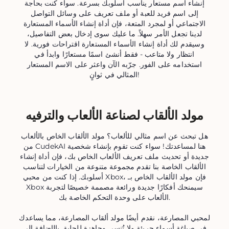
إنشاء اسم مستعار يناسب أسلوبك بسرعة. سواء كنت بحاجة
إلى اسم فريد للعبة أو ملف تعريف على وسائل التواصل
الاجتماعي أو لمجرد المتعة، فإن أداة إنشاء الأسماء المستعارة
لدينا تجعل الأمر سهلاً. ما عليك سوى إدخال بعض التفاصيل،
وسيقدم لك أداة إنشاء الأسماء المستعارة اقتراحات فورية. لا
انتظار ولا متاعب - فقط أنشئ اسمًا مستعارًا وابدأ في
استخدامه على الفور. جرّبه الآن واعثر على الاسم المستعار
المثالي في ثوانٍ!
مولد الألقاب لصناعة الألعاب والترفيه
هل تبحث عن اسم مثالي للألعاب؟ مولد الألقاب الخاص بالألعاب
من CudekAI هنا لمساعدتك! سواء كنت تقوم بإنشاء شخصية
جديدة أو تحديث ملف تعريف الألعاب الخاص بك، فإن أداة إنشاء
الألقاب الخاصة بنا تقدم مجموعة متنوعة من الخيارات لتناسب
أسلوبك. إذا كنت من محبي Xbox، فإن مولد الألقاب الخاص بـ
Xbox سيمنحك أفكارًا جديدة ورائعة مصممة خصيصًا لتجربة
الألعاب على وحدة التحكم الخاصة بك.
لمحبي المصارعة، نقدم أيضًا مولد ألقاب المصارعة، مما يساعدك
في صياغة أسماء جريئة ولا تُنسى وجاهزة للحلبة. بالإضافة إلى