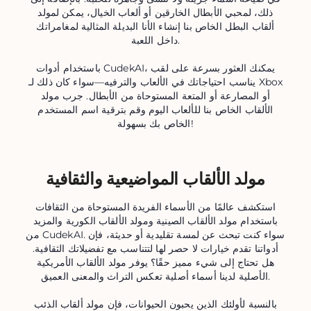
ذلك، لمحبي الأبطال الخارقين أو ألعاب الخيال، يمكن لمولد
ألقاب البطل الخاص بنا إنشاء الأنا البديلة المثالية لمغامراتك
داخل اللعبة.
باستخدام أدوات CudekAI، يمكنك العثور بسرعة على لقب
يناسب احتياجاتك في الألعاب والترفيه—سواء كان ذلك لـ Xbox
أو المصارعة أو المتعة المستوحاة من الأبطال. جرب مولد
الألقاب الخاص بنا للألعاب اليوم وقم بترقية اسم المستخدم
الخاص بك بسهولة!
مولد الألقاب المواضيعية والثقافية
استكشف عالمًا من الأسماء الفريدة المستوحاة من الثقافات
باستخدام مولد الألقاب الصينية ومولد الألقاب الكورية والمزيد
من CudekAI. سواء كنت تبحث عن لمسة تقليدية أو حديثة، فإن
أدواتنا تقدم خيارات لا حصر لها لتتناسب مع تفضيلاتك الثقافية.
هل تحتاج إلى شيء مميز حقًا؟ يوفر مولد الألقاب الأمريكية
الأصلية لدينا أسماء أصلية تعكس التراث والمعنى العميق.
بالنسبة لأولئك الذين يحبون الحيوانات، فإن مولد ألقاب الذئب