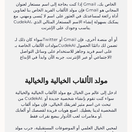
إذا كنت بحاجة إلى اسم مستعار لعنوان Gmail الخاص بك،
فإن مولد الألقاب الفريد الخاص بنا لعناوين Gmail المجاني هو
أداة رائعة لمساعدتك في العثور على اسم لا يُنسى ومهني. مع
CudekAI، يمكنك بسهولة إنشاء الاسم المستعار المثالي الذي
يناسب وجودك على الإنترنت.
سواء كان ذلك لـTwitter أو Gmail أو أي منصة أخرى، فإن
مولدات الألقاب الخاصة بـCudekAI تضمن لك دائمًا الحصول
على اسم فريد وجاهز للاستخدام على وسائل التواصل
الاجتماعي أو عبر الإنترنت. جربه الآن وابدأ في الإبداع!
مولد الألقاب الخيالية والخيالية
ادخل إلى عالم من الخيال مع مولد الألقاب الخيالية والخيالية
من CudekAI. سواء كنت تقوم بإنشاء شخصية جديدة أو
تبحث عن اسم مثير لفريقك الخيالي، فإن مولد ألقاب
الشخصية لدينا يغطيك. اصنع هويات فريدة لقصصك أو ألعابك
أو مغامرات لعب الأدوار ببضع نقرات فقط.
لمحبي الخيال العلمي أو الموضوعات المستقبلية، جرب مولد