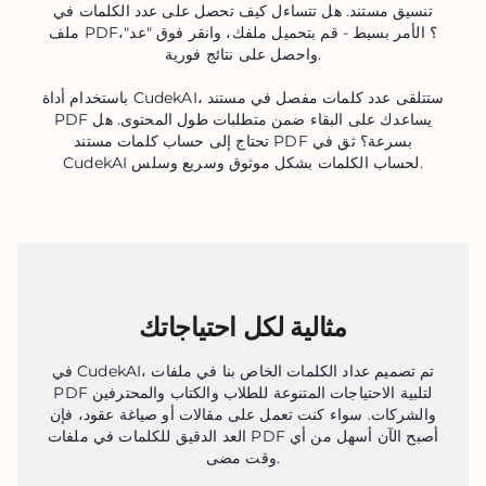
تنسيق مستند. هل تتساءل كيف تحصل على عدد الكلمات في
ملف PDF؟ الأمر بسيط - قم بتحميل ملفك، وانقر فوق "عد"،
واحصل على نتائج فورية.
باستخدام أداة CudekAI، ستتلقى عدد كلمات مفصل في مستند
PDF يساعدك على البقاء ضمن متطلبات طول المحتوى. هل
تحتاج إلى حساب كلمات مستند PDF بسرعة؟ ثق في
CudekAI لحساب الكلمات بشكل موثوق وسريع وسلس.
مثالية لكل احتياجاتك
في CudekAI، تم تصميم عداد الكلمات الخاص بنا في ملفات
PDF لتلبية الاحتياجات المتنوعة للطلاب والكتاب والمحترفين
والشركات. سواء كنت تعمل على مقالات أو صياغة عقود، فإن
العد الدقيق للكلمات في ملفات PDF أصبح الآن أسهل من أي
وقت مضى.