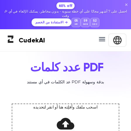
60% off
🎉 احصل على 7 أشهر مجانًا على أي خطة سنوية - بدون مخاطر، يمكنك الإلغاء في أي
وقت
05
59
52
الاستفادة من الخصم
HR
MIN
SEC
Cudek
AI
عدد كلمات PDF
عد الكلمات في أي مستند PDF بدقة وسهولة
اسحب ملفك وأفلِته هنا أو انقر لتحديده