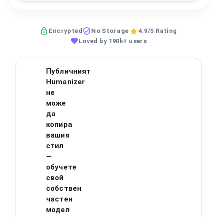
Encrypted
No Storage
4.9/5 Rating
Loved by 190k+ users
Публичният
Humanizer
не
може
да
копира
вашия
стил
—
обучете
свой
собствен
частен
модел