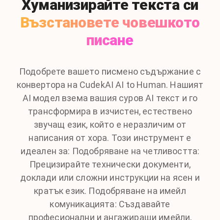
Хуманизирайте текста си
Възстановете човешкото
писане
Подобрете вашето писмено съдържание с
конвертора на CudekAI AI to Human. Нашият
AI модел взема вашия суров AI текст и го
трансформира в изчистен, естествено
звучащ език, който е неразличим от
написания от хора. Този инструмент е
идеален за: Подобряване на четливостта:
Прецизирайте технически документи,
доклади или сложни инструкции на ясен и
кратък език. Подобряване на имейл
комуникацията: Създавайте
професионални и ангажиращи имейли,