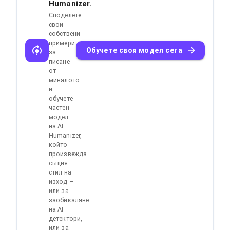
Humanizer.
Споделете
свои
собствени
примери
Обучете своя модел сега
за
писане
от
миналото
и
обучете
частен
модел
на AI
Humanizer,
който
произвежда
същия
стил на
изход –
или за
заобикаляне
на AI
детектори,
или за