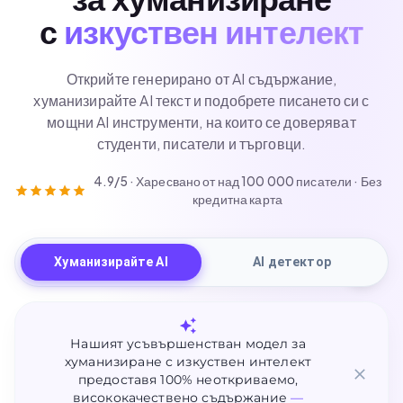
за хуманизиране
с
изкуствен интелект
Открийте генерирано от AI съдържание,
хуманизирайте AI текст и подобрете писането си с
мощни AI инструменти, на които се доверяват
студенти, писатели и търговци.
4.9/5 · Харесвано от над 100 000 писатели · Без
кредитна карта
Хуманизирайте AI
AI детектор
Нашият усъвършенстван модел за
хуманизиране с изкуствен интелект
предоставя 100% неоткриваемо,
висококачествено съдържание
—