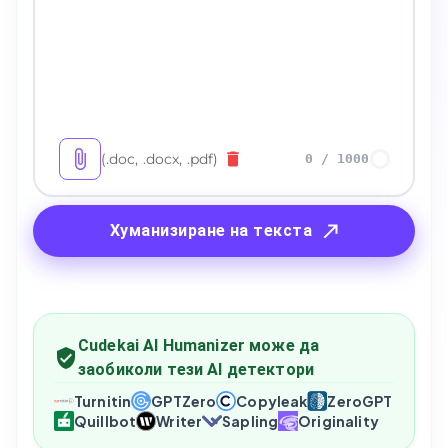
(.doc, .docx, .pdf)
0
/
1000
Хуманизиране на текста
Cudekai AI Humanizer може да
заобиколи тези AI детектори
Turnitin
GPTZero
Copyleak
ZeroGPT
Quillbot
Writer
Sapling
Originality