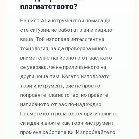
плагиатството?
Нашият AI инструмент ви помага да
сте сигурни, че работата ви е изцяло
ваша. Той използва интелигентна
технология, за да проверява много
внимателно написаното от вас, като
се уверява, че не прилича много на
други неща там. Когато използвате
този инструмент, вие не просто
поправяте плагиатство, но правите
написаното от вас по-надеждно.
Поемете контрола върху оригиналните
си идеи и вижте как този инструмент
променя работата ви. Изпробвайте го