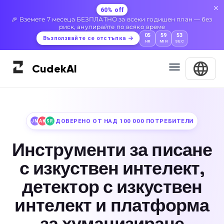
60% off
🎉 Вземете 7 месеца БЕЗПЛАТНО за всеки годишен план — без
риск, анулирайте по всяко време
05
59
51
Възползвайте се отстъпка
HR
MIN
SEC
Cudek
AI
ДОВЕРЕНО ОТ НАД 100 000 ПОТРЕБИТЕЛИ
JM
AK
SR
Инструменти за писане
с изкуствен интелект,
детектор с изкуствен
интелект и платформа