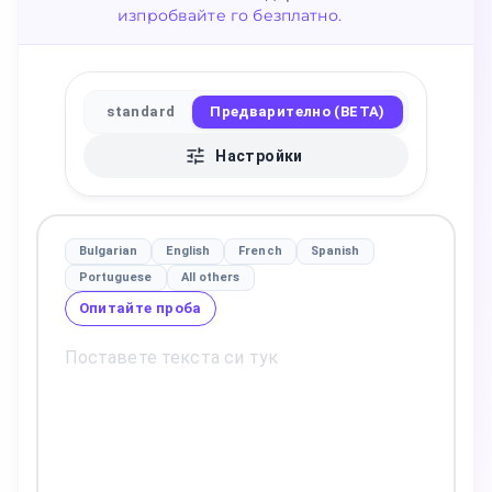
изпробвайте го безплатно.
standard
Предварително (BETA)
Настройки
Bulgarian
English
French
Spanish
Portuguese
All others
Опитайте проба