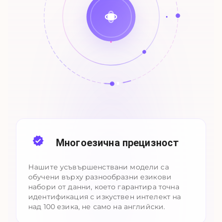
Многоезична прецизност
Нашите усъвършенствани модели са
обучени върху разнообразни езикови
набори от данни, което гарантира точна
идентификация с изкуствен интелект на
над 100 езика, не само на английски.