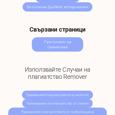
Безплатна Quillbot алтернатива
Свързани страници
Преписвач на
граматика
Използвайте Случаи на
плагиатство Remover
Премахнете плагиатството от книгите
Премахване на плагиатство от статии
Премахнете плагиатството от публикации в