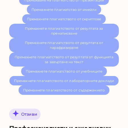
Премахване на плагиатство от презентации
Премахнете плагиатство от имейли
Премахнете плагиатството от скриптове
Премахнете плагиатството от резултата за
пренаписване
Премахнете плагиатството от резултата от
парафразиране
Премахнете плагиатството от резултата от функцията
за завъртане на текст
Премахнете плагиатството от учебниците
Премахнете плагиатството от лабораторните доклади
Премахнете плагиатството от съдържанието
Отзиви