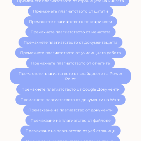
Премахнете плагиатството от страниците на книгата
Премахнете плагиатството от цитати
Премахнете плагиатството от стари идеи
Премахнете плагиатството от менютата
Премахнете плагиатството от документацията
Премахнете плагиатството от училищната работа
Премахнете плагиатството от отчетите
Премахнете плагиатството от слайдовете на Power
Point
Премахнете плагиатството от Google Документи
Премахнете плагиатството от документи на Word
Премахване на плагиатство от документи
Премахване на плагиатство от файлове
Премахване на плагиатство от уеб страници