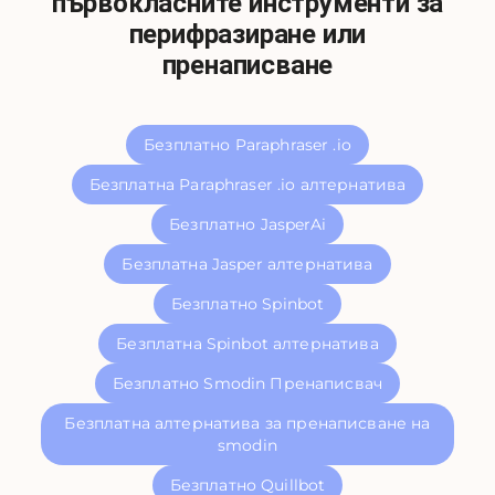
първокласните инструменти за
перифразиране или
пренаписване
Безплатно Paraphraser .io
Безплатна Paraphraser .io алтернатива
Безплатно JasperAi
Безплатна Jasper алтернатива
Безплатно Spinbot
Безплатна Spinbot алтернатива
Безплатно Smodin Пренаписвач
Безплатна алтернатива за пренаписване на
smodin
Безплатно Quillbot