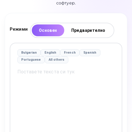
софтуер.
Режими
Основен
Предварително
Bulgarian
English
French
Spanish
Portuguese
All others