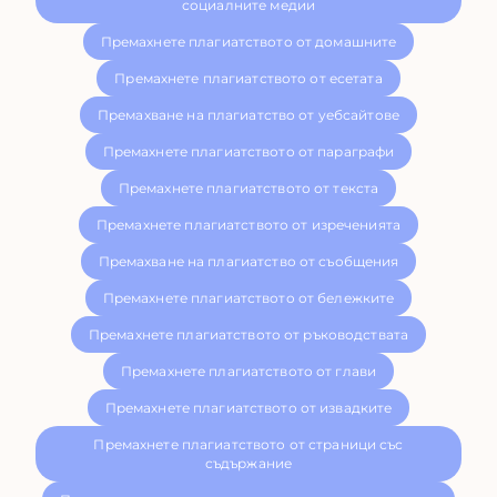
социалните медии
Премахнете плагиатството от домашните
Премахнете плагиатството от есетата
Премахване на плагиатство от уебсайтове
Премахнете плагиатството от параграфи
Премахнете плагиатството от текста
Премахнете плагиатството от изреченията
Премахване на плагиатство от съобщения
Премахнете плагиатството от бележките
Премахнете плагиатството от ръководствата
Премахнете плагиатството от глави
Премахнете плагиатството от извадките
Премахнете плагиатството от страници със
съдържание