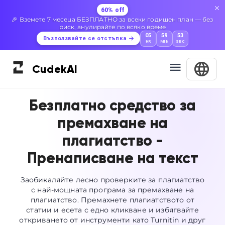
60% off
🎉 Вземете 7 месеца БЕЗПЛАТНО за всеки годишен план — без
риск, анулирайте по всяко време
05
59
52
Възползвайте се отстъпка
HR
MIN
SEC
Cudek
AI
Безплатно средство за
премахване на
плагиатство -
Пренаписване на текст
Заобикаляйте лесно проверките за плагиатство
с най-мощната програма за премахване на
плагиатство. Премахнете плагиатството от
статии и есета с едно кликване и избягвайте
откриването от инструменти като Turnitin и друг