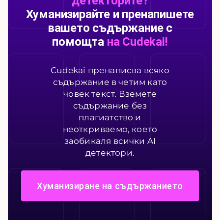
детекторите?
Хуманизирайте и пренапишете
вашето съдържание с
помощта
на Cudekai!
Cudekai пренаписва всяко
съдържание в четим като
човек текст. Вземете
съдържание без
плагиатство и
неоткриваемо, което
заобикаля всички AI
детектори.
Хуманизиране на съдържанието