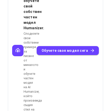
обучете
свой
собствен
частен
модел
Humanizer.
Споделете
свои
собствени
примери
Обучете своя модел сега
за
писане
от
миналото
и
обучете
частен
модел
на AI
Humanizer,
който
произвежда
същия
стил на