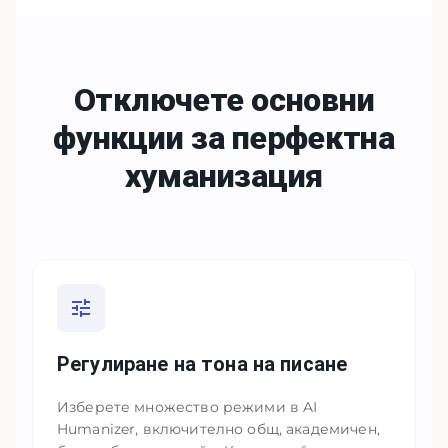
Отключете основни
функции за
перфектна
хуманизация
Регулиране на тона на писане
Изберете множество режими в AI
Humanizer, включително общ, академичен,