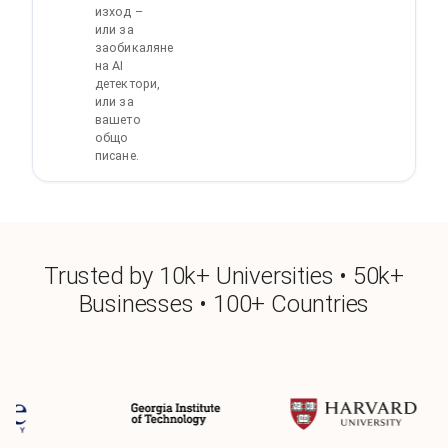
изход –
или за
заобикаляне
на AI
детектори,
или за
вашето
общо
писане.
Trusted by 10k+ Universities • 50k+
Businesses • 100+ Countries