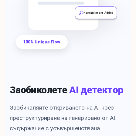
Human Intent Added
100% Unique Flow
Заобиколете
AI детектор
Заобикаляйте откриването на AI чрез
преструктуриране на генерирано от AI
съдържание с усъвършенствана