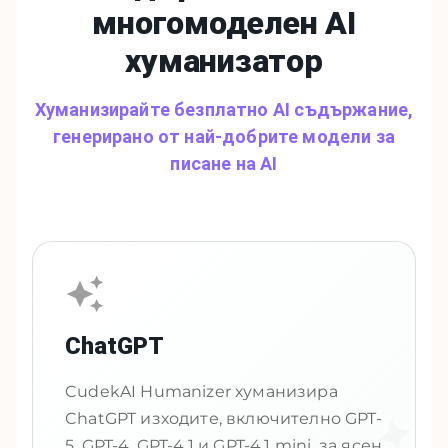
многомоделен
AI
хуманизатор
Хуманизирайте безплатно AI съдържание,
генерирано от най-добрите модели за
писане на AI
ChatGPT
CudekAI Humanizer хуманизира
ChatGPT изходите, включително GPT-
5, GPT-4, GPT-4.1 и GPT-4.1 mini, за ясен