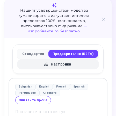
Нашият усъвършенстван модел за
хуманизиране с изкуствен интелект
предоставя 100% неоткриваемо,
висококачествено съдържание
—
изпробвайте го безплатно.
Стандартен
Предварително (BETA)
Настройки
Bulgarian
English
French
Spanish
Portuguese
All others
Опитайте проба