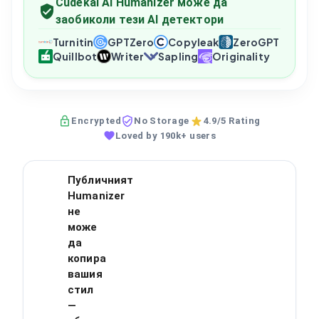
Cudekai AI Humanizer може да
заобиколи тези AI детектори
Turnitin
GPTZero
Copyleak
ZeroGPT
Quillbot
Writer
Sapling
Originality
Encrypted
No Storage
4.9/5 Rating
Loved by 190k+ users
Публичният
Humanizer
не
може
да
копира
вашия
стил
—