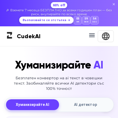
60% off
🎉 Вземете 7 месеца БЕЗПЛАТНО за всеки годишен план — без
риск, анулирайте по всяко време
05
59
53
Възползвайте се отстъпка
HR
MIN
SEC
Cudek
AI
Хуманизирайте
AI
Безплатен конвертор на ai текст в човешки
текст. Заобикаляйте всички AI детектори със
100% точност
Хуманизирайте AI
AI детектор