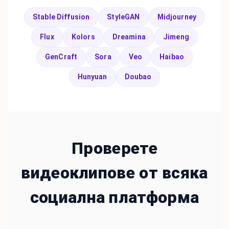
Stable Diffusion
StyleGAN
Midjourney
Flux
Kolors
Dreamina
Jimeng
GenCraft
Sora
Veo
Haibao
Hunyuan
Doubao
Проверете
видеоклипове от всяка
социална платформа