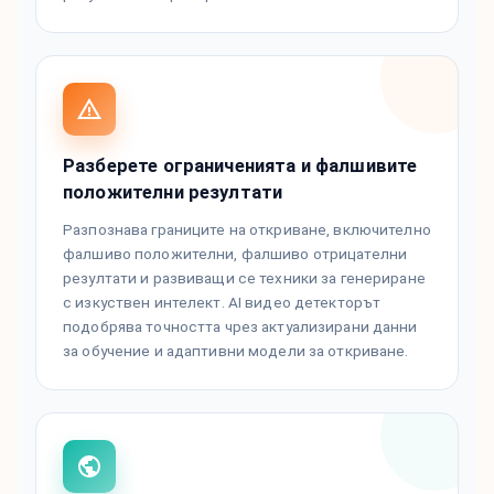
Разберете ограниченията и фалшивите
положителни резултати
Разпознава границите на откриване, включително
фалшиво положителни, фалшиво отрицателни
резултати и развиващи се техники за генериране
с изкуствен интелект. AI видео детекторът
подобрява точността чрез актуализирани данни
за обучение и адаптивни модели за откриване.