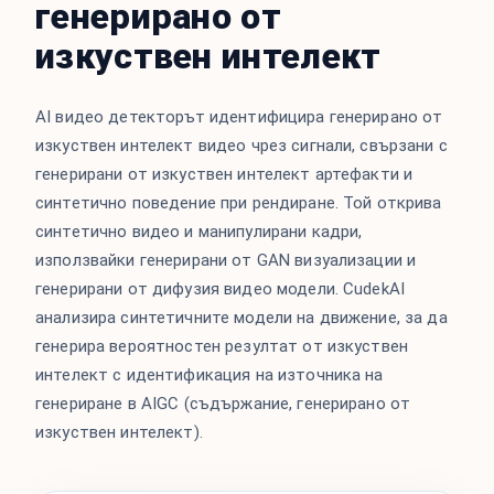
генерирано от
изкуствен интелект
AI видео детекторът идентифицира генерирано от
изкуствен интелект видео чрез сигнали, свързани с
генерирани от изкуствен интелект артефакти и
синтетично поведение при рендиране. Той открива
синтетично видео и манипулирани кадри,
използвайки генерирани от GAN визуализации и
генерирани от дифузия видео модели. CudekAI
анализира синтетичните модели на движение, за да
генерира вероятностен резултат от изкуствен
интелект с идентификация на източника на
генериране в AIGC (съдържание, генерирано от
изкуствен интелект).