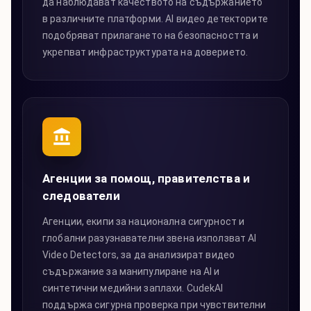
да наблюдават качеството на съдържанието
в различните платформи. AI видео детекторите
подобряват прилагането на безопасността и
укрепват инфраструктурата на доверието.
Агенции за помощ, правителства и
следователи
Агенции, екипи за национална сигурност и
глобални разузнавателни звена използват AI
Video Detectors, за да анализират видео
съдържание за манипулиране на AI и
синтетични медийни заплахи. CudekAI
поддържа сигурна проверка при чувствителни