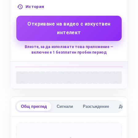
История
Откриване на видео с изкуствен
интелект
Влезте, за да използвате това приложение —
включен е 1 безплатен пробен период
Преглед на живо
AI
Прегледът на видеото ви се показва тук,
след като качите файл или поставите
връзка.
Общ преглед
Сигнали
Разсъждение
Доклад