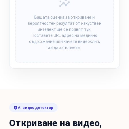
Вашата оценка за откриване и
вероятностен резултат от изкуствен
интелект ще се появят тук.
Поставете URL адрес на медийно
съдържание или качете видеоклип,
за да започнете.
AI видео детектор
Откриване на видео,