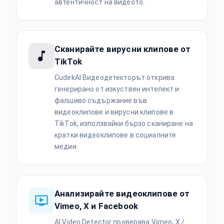
автентичност на видеото.
Сканирайте вирусни клипове от
TikTok
CudekAI Видеодетекторът открива
генерирано от изкуствен интелект и
фалшиво съдържание във
видеоклипове и вирусни клипове в
TikTok, използвайки бързо сканиране на
кратки видеоклипове в социалните
медии.
Анализирайте видеоклипове от
Vimeo, X и Facebook
AI Video Detector проверява Vimeo, X /