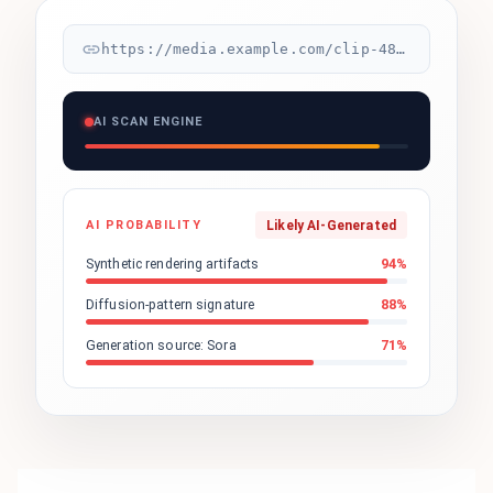
https://media.example.com/clip-4821.mp4
AI SCAN ENGINE
AI PROBABILITY
Likely AI-Generated
Synthetic rendering artifacts
94
%
Diffusion-pattern signature
88
%
Generation source: Sora
71
%