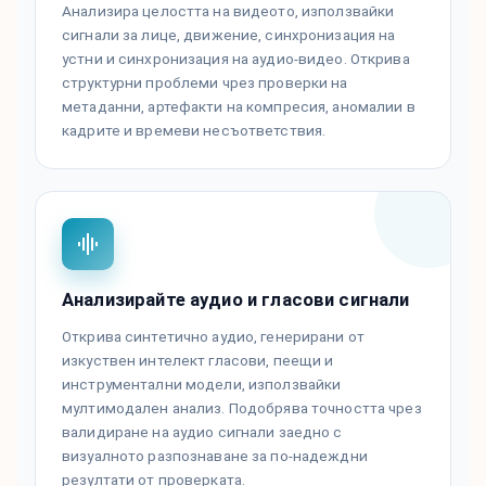
Анализира целостта на видеото, използвайки
сигнали за лице, движение, синхронизация на
устни и синхронизация на аудио-видео. Открива
структурни проблеми чрез проверки на
метаданни, артефакти на компресия, аномалии в
кадрите и времеви несъответствия.
Анализирайте аудио и гласови сигнали
Открива синтетично аудио, генерирани от
изкуствен интелект гласови, пеещи и
инструментални модели, използвайки
мултимодален анализ. Подобрява точността чрез
валидиране на аудио сигнали заедно с
визуалното разпознаване за по-надеждни
резултати от проверката.