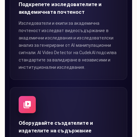
Подкрепете изследователите и
академичната почтеност
Изследователи и екипи за академична
почтеност изследват видеосъдържание в
академични изследвания и изследователски
анализ за генерирани от AI манипулационни
сигнали. AI Video Detector на CudekAI подсилва
стандартите за валидиране в независими и
институционални изследвания.
Оборудвайте създателите и
издателите на съдържание