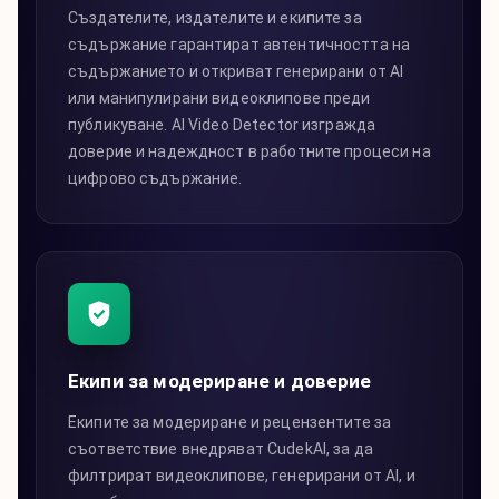
Създателите, издателите и екипите за
съдържание гарантират автентичността на
съдържанието и откриват генерирани от AI
или манипулирани видеоклипове преди
публикуване. AI Video Detector изгражда
доверие и надеждност в работните процеси на
цифрово съдържание.
Екипи за модериране и доверие
Екипите за модериране и рецензентите за
съответствие внедряват CudekAI, за да
филтрират видеоклипове, генерирани от AI, и