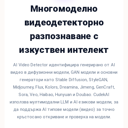
Многомоделно
видеодетекторно
разпознаване с
изкуствен интелект
AI Video Detector идентифицира генерирано от AI
видео в дифузионни модели, GAN модели и основни
генератори като Stable Diffusion, StyleGAN,
Midjourney, Flux, Kolors, Dreamina, Jimeng, GenCraft,
Sora, Veo, Haibao, Hunyuan и Doubao. CudekAI
използва мултимодални LLM и AI езикови модели, за
да поддържа AI типове модели (видео) за точно
кръстосано откриване и проверка на модели.