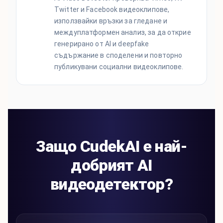
Twitter и Facebook видеоклипове,
използвайки връзки за гледане и
междуплатформен анализ, за ​​да открие
генерирано от AI и deepfake
съдържание в споделени и повторно
публикувани социални видеоклипове.
Защо CudekAI е най-
добрият AI
видеодетектор?