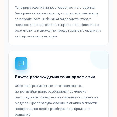
Генерира оценка на достоверността с оценка,
базирана на вероятности, и структуриран изход
за вероятност. CudekAI AI видеодетекторът
предоставя ясна оценка с просто обобщение на
резултатите и визуално представяне на оценката
за бърза интерпретация.
Вижте разсъжденията на прост език
Обяснява резултатите от откриването,
използвайки ясни, разбираеми за човека
разсъждения, базирани на сигнали за оценка на
модела. Преобразува сложния анализ в прости
прозрения за лесно разбиране на крайното
решение.