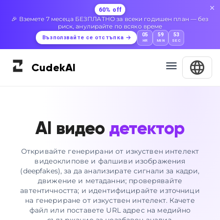
60% off
🎉 Вземете 7 месеца БЕЗПЛАТНО за всеки годишен план — без
риск, анулирайте по всяко време
05
59
52
Възползвайте се отстъпка
HR
MIN
SEC
Cudek
AI
AI видео
детектор
Откривайте генерирани от изкуствен интелект
видеоклипове и фалшиви изображения
(deepfakes), за да анализирате сигнали за кадри,
движение и метаданни; проверявайте
автентичността; и идентифицирайте източници
на генериране от изкуствен интелект. Качете
файл или поставете URL адрес на медийно